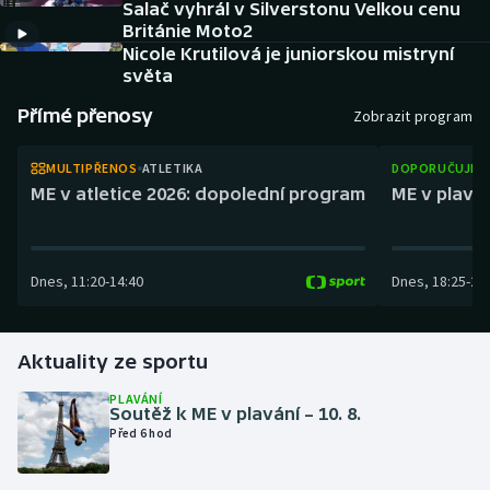
Salač vyhrál v Silverstonu Velkou cenu
Baseball a softbal
Soutěže
Británie Moto2
Nicole Krutilová je juniorskou mistryní
Basketbal
Historické návraty
světa
Přímé přenosy
Zobrazit program
Biatlon
Aplikace ČT sport
MULTIPŘENOS
ATLETIKA
DOPORUČUJEM
Boby a skeleton
AZ kvíz
ME v atletice 2026: dopolední program
ME v plaván
Box
Curling
Dnes
,
11:20
-
14:40
Dnes
,
18:25
-
21
Dostihy
Aktuality ze sportu
Florbal
PLAVÁNÍ
Soutěž k ME v plavání – 10. 8.
Futsal
Před 6 hod
Golf