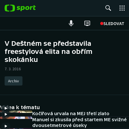
POPULÁRNÍ
SLEDOVAT
Fotbal
V Deštném se představila
freestylová elita na obřím
Hokej
skokánku
Tenis
7. 3. 2016
Atletika
Archiv
Cyklistika
DALŠÍ SPORTY
Videa k tématu
Kočířová urvala na MEJ třetí zlato
Americký fotbal
NEPŘEHLÉDNĚTE
Manuel si zkusila před startem ME svižné
dvousetmetrové úseky