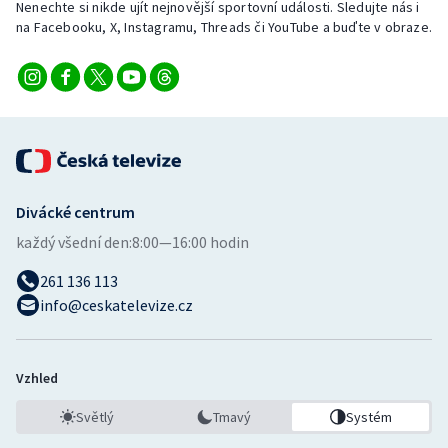
Nenechte si nikde ujít nejnovější sportovní události. Sledujte nás i
Stolní tenis
na Facebooku, X, Instagramu, Threads či YouTube a buďte v obraze.
Triatlon
Veslování
Vodní slalom
Volejbal
Divácké centrum
každý všední den:
8:00—16:00 hodin
Ostatní
261 136 113
info@ceskatelevize.cz
Vzhled
Světlý
Tmavý
Systém