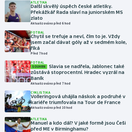
ATLETIKA
Další skvělý úspěch české atletiky.
Překážkář Rada slaví na juniorském MS
Gymnastika
zlato
Aktualizováno před 6 hod
Házená
FOTBAL
Chytil se trefuje a neví, čím to je. Vždy
Jezdectví
jsem začal dávat góly až v sedmém kole,
říká
Před 7 hod
Judo
FOTBAL
Slavia se nadřela, Jablonec také
SOUHRN
Krasobruslení
zůstává stoprocentní. Hradec vyzrál na
Baník
Aktualizováno před 7 hod
Lezení
CYKLISTIKA
Volleringová uhájila náskok a podruhé v
Lyže a snowboard
kariéře triumfovala na Tour de France
Aktualizováno před 10 hod
Moderní pětiboj
ATLETIKA
Manuel a kdo dál? V jaké formě jsou Češi
Motorsport
před ME v Birminghamu?