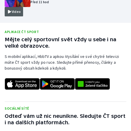
Před 11 hod
Olympijské hry
Video
Parasport
APLIKACE ČT SPORT
Plavání
Mějte celý sportovní svět vždy u sebe i na
velké obrazovce.
Plážový volejbal
S mobilní aplikací, HbbTV a apkou iVysílání ve své chytré televizi
máte ČT sport vždy po ruce. Sledujte přímé přenosy, články a
Ragby
bonusový obsah kdekoli a kdykoli.
Rychlobruslení
Rychlostní kanoistika
Short track
SOCIÁLNÍ SÍTĚ
Odteď vám už nic neunikne. Sledujte ČT sport
Sportovní střelba
i na dalších platformách.