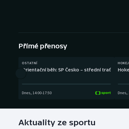
Curling
Dostihy
Florbal
Futsal
Přímé přenosy
Golf
OSTATNÍ
HOKEJ
Orientační běh: SP Česko – střední trať
Hoke
Gymnastika
Dnes
,
14:00
-
17:50
Dnes
,
Aktuality ze sportu