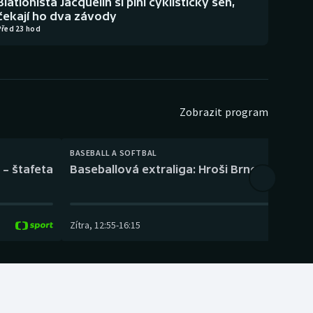
Biatlonista Jacquelin si plní cyklistický sen,
čekají ho dva závody
Před 23 hod
Zobrazit program
BASEBALL A SOFTBAL
 – štafeta
Baseballová extraliga: Hroši Brno – Eagles
Zítra
,
12:55
-
16:15