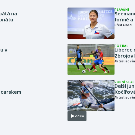
PLAVÁNÍ
pátá na
Seemanov
onátu
formě a 
Před 4 hod
FOTBAL
lu v
Liberec 
Zbrojov
Aktualizován
VODNÍ SLA
.
Další ju
ýcarskem
Kočířová
Aktualizován
Video