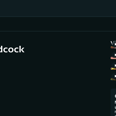
Házená
Ragby
V
idcock
Jezdectví
Rychlobruslení
Rychlostní
Judo
kanoistika
Krasobruslení
Short track
Lezení
Sportovní střelba
Lyže a snowboard
Stolní tenis