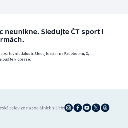
 neunikne. Sledujte ČT sport i
ormách.
 sportovní události. Sledujte nás i na Facebooku, X,
a buďte v obraze.
eská televize na sociálních sítích: