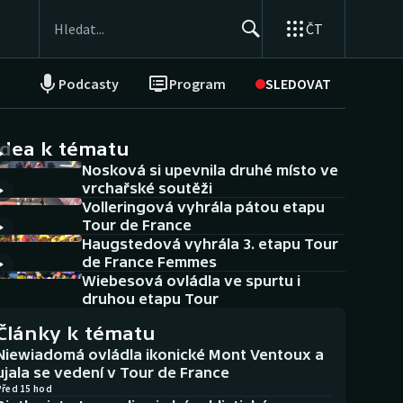
ČT
Podcasty
Program
SLEDOVAT
NEPŘEHLÉDNĚTE
Soutěže
idea k tématu
Nosková si upevnila druhé místo ve
Historické návraty
vrchařské soutěži
Volleringová vyhrála pátou etapu
Aplikace ČT sport
Tour de France
Haugstedová vyhrála 3. etapu Tour
AZ kvíz
de France Femmes
Wiebesová ovládla ve spurtu i
druhou etapu Tour
Články k tématu
Niewiadomá ovládla ikonické Mont Ventoux a
ujala se vedení v Tour de France
Před 15 hod