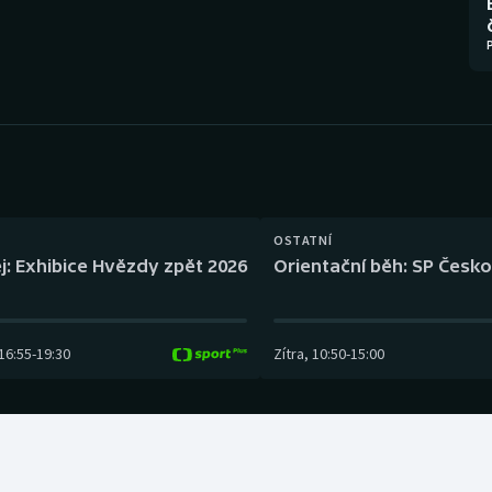
Moderní pětiboj
Triatlon
Motorsport
Veslování
Olympijské hry
Vodní slalom
Parasport
Volejbal
Plavání
Ostatní
OSTATNÍ
j: Exhibice Hvězdy zpět 2026
Orientační běh: SP Česko
Plážový volejbal
16:55
-
19:30
Zítra
,
10:50
-
15:00