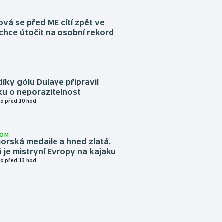
á se před ME cítí zpět ve
chce útočit na osobní rekord
díky gólu Dulaye připravil
ku o neporazitelnost
o před 10 hod
LOM
niorská medaile a hned zlatá.
 je mistryní Evropy na kajaku
o před 13 hod