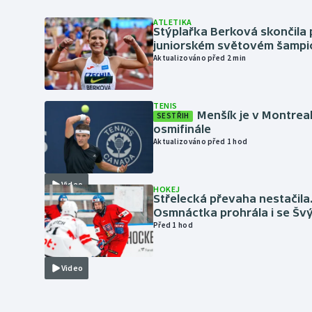
ATLETIKA
Stýplařka Berková skončila 
juniorském světovém šampi
Aktualizováno před 2 min
TENIS
Menšík je v Montrea
SESTŘIH
osmifinále
Aktualizováno před 1 hod
Video
HOKEJ
Střelecká převaha nestačila
Osmnáctka prohrála i se Šv
Před 1 hod
Video