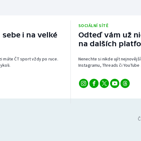
SOCIÁLNÍ SÍTĚ
 sebe i na velké
Odteď vám už nic
na dalších platf
izi máte ČT sport vždy po ruce.
Nenechte si nikde ujít nejnovější
ykoli.
Instagramu, Threads či YouTube 
Č