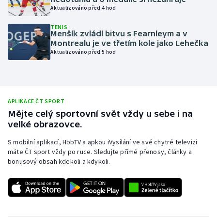
Aktualizováno před 4 hod
Olympijské hry
TENIS
Menšík zvládl bitvu s Fearnleym a v
Parasport
Montrealu je ve třetím kole jako Lehečka
Aktualizováno před 5 hod
Plavání
Plážový volejbal
APLIKACE ČT SPORT
Ragby
Mějte celý sportovní svět vždy u sebe i na
velké obrazovce.
Rychlobruslení
S mobilní aplikací, HbbTV a apkou iVysílání ve své chytré televizi
máte ČT sport vždy po ruce. Sledujte přímé přenosy, články a
Rychlostní kanoistika
bonusový obsah kdekoli a kdykoli.
Short track
Sportovní střelba