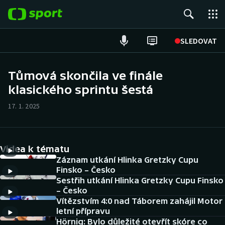
POPULÁRNÍ
SLEDOVAT
Fotbal
Tůmová skončila ve finále
klasického sprintu šestá
Hokej
17. 1. 2025
Tenis
Atletika
Videa k tématu
Cyklistika
Záznam utkání Hlinka Gretzky Cupu
Finsko – Česko
Sestřih utkání Hlinka Gretzky Cupu Finsko
DALŠÍ SPORTY
– Česko
Vítězstvím 4:0 nad Táborem zahájil Motor
Americký fotbal
NEPŘEHLÉDNĚTE
letní přípravu
Hörnig: Bylo důležité otevřít skóre co