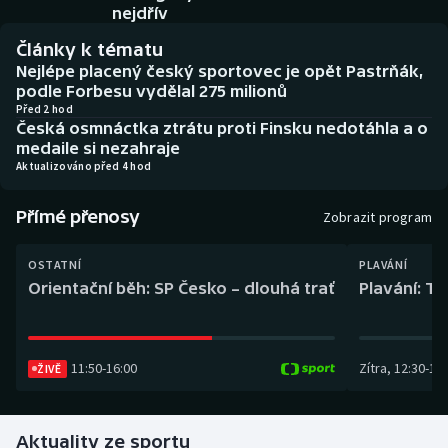
Baseball a softbal
Soutěže
nejdřív
Články k tématu
Basketbal
Historické návraty
Nejlépe placený český sportovec je opět Pastrňák,
podle Forbesu vydělal 275 milionů
Biatlon
Aplikace ČT sport
Před 2 hod
Česká osmnáctka ztrátu proti Finsku nedotáhla a o
medaile si nezahraje
Boby a skeleton
AZ kvíz
Aktualizováno před 4 hod
Box
Přímé přenosy
Zobrazit program
Curling
OSTATNÍ
PLAVÁNÍ
Orientační běh: SP Česko – dlouhá trať
Plavání: TK
Dostihy
Florbal
11:50
-
16:00
Zítra
,
12:30
-
13:
ŽIVĚ
Futsal
Aktuality ze sportu
Golf