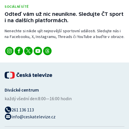
Stolní tenis
SOCIÁLNÍ SÍTĚ
Odteď vám už nic neunikne. Sledujte ČT sport
Triatlon
i na dalších platformách.
Nenechte si nikde ujít nejnovější sportovní události. Sledujte nás i
Veslování
na Facebooku, X, Instagramu, Threads či YouTube a buďte v obraze.
Vodní slalom
Volejbal
Ostatní
Divácké centrum
každý všední den:
8:00—16:00 hodin
261 136 113
info@ceskatelevize.cz