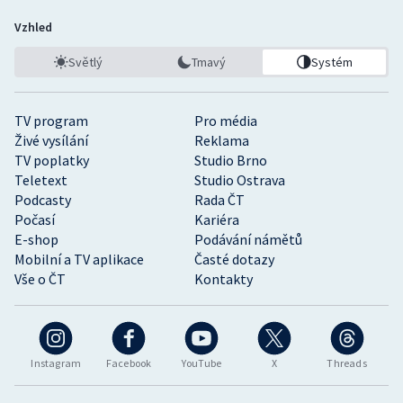
Vzhled
Světlý
Tmavý
Systém
TV program
Pro média
Živé vysílání
Reklama
TV poplatky
Studio Brno
Teletext
Studio Ostrava
Podcasty
Rada ČT
Počasí
Kariéra
E-shop
Podávání námětů
Mobilní a TV aplikace
Časté dotazy
Vše o ČT
Kontakty
Instagram
Facebook
YouTube
X
Threads