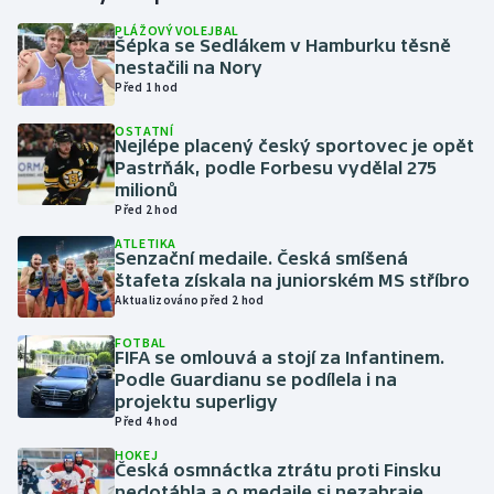
PLÁŽOVÝ VOLEJBAL
Šépka se Sedlákem v Hamburku těsně
Gymnastika
nestačili na Nory
Před 1 hod
Házená
OSTATNÍ
Nejlépe placený český sportovec je opět
Jezdectví
Pastrňák, podle Forbesu vydělal 275
milionů
Judo
Před 2 hod
ATLETIKA
Senzační medaile. Česká smíšená
Krasobruslení
štafeta získala na juniorském MS stříbro
Aktualizováno před 2 hod
Lezení
FOTBAL
FIFA se omlouvá a stojí za Infantinem.
Lyže a snowboard
Podle Guardianu se podílela i na
projektu superligy
Moderní pětiboj
Před 4 hod
HOKEJ
Česká osmnáctka ztrátu proti Finsku
Motorsport
nedotáhla a o medaile si nezahraje