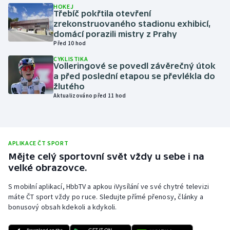
HOKEJ
Třebíč pokřtila otevření
Olympijské hry
zrekonstruovaného stadionu exhibicí,
domácí porazili mistry z Prahy
Parasport
Před 10 hod
CYKLISTIKA
Plavání
Volleringové se povedl závěrečný útok
a před poslední etapou se převlékla do
žlutého
Plážový volejbal
Aktualizováno před 11 hod
Ragby
Rychlobruslení
APLIKACE ČT SPORT
Mějte celý sportovní svět vždy u sebe i na
Rychlostní kanoistika
velké obrazovce.
S mobilní aplikací, HbbTV a apkou iVysílání ve své chytré televizi
Short track
máte ČT sport vždy po ruce. Sledujte přímé přenosy, články a
bonusový obsah kdekoli a kdykoli.
Sportovní střelba