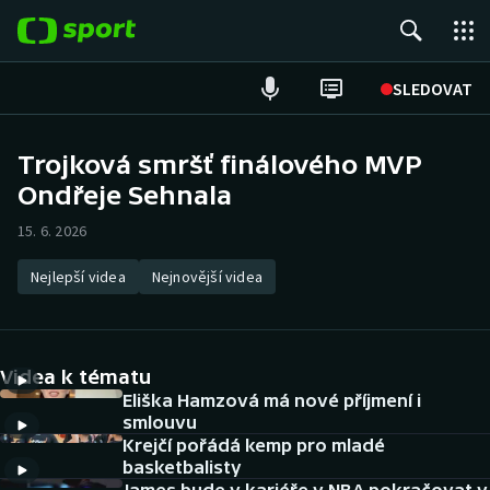
POPULÁRNÍ
SLEDOVAT
Fotbal
Trojková smršť finálového MVP
Ondřeje Sehnala
Hokej
15. 6. 2026
Tenis
Nejlepší videa
Nejnovější videa
Atletika
Cyklistika
Videa k tématu
DALŠÍ SPORTY
Eliška Hamzová má nové příjmení i
smlouvu
Krejčí pořádá kemp pro mladé
Americký fotbal
NEPŘEHLÉDNĚTE
basketbalisty