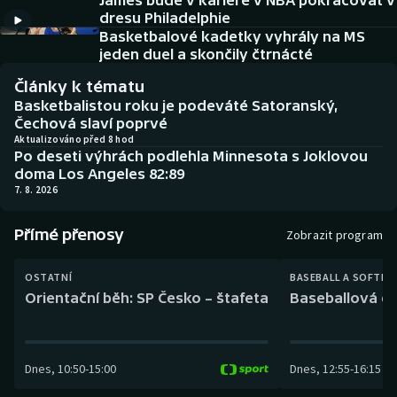
James bude v kariéře v NBA pokračovat v
Baseball a softbal
Soutěže
dresu Philadelphie
Basketbalové kadetky vyhrály na MS
Basketbal
Historické návraty
jeden duel a skončily čtrnácté
Články k tématu
Biatlon
Aplikace ČT sport
Basketbalistou roku je podeváté Satoranský,
Čechová slaví poprvé
Boby a skeleton
AZ kvíz
Aktualizováno před 8 hod
Po deseti výhrách podlehla Minnesota s Joklovou
doma Los Angeles 82:89
Box
7. 8. 2026
Curling
Přímé přenosy
Zobrazit program
Dostihy
OSTATNÍ
BASEBALL A SOFTBA
Orientační běh: SP Česko – štafeta
Baseballová ex
Florbal
Futsal
Dnes
,
10:50
-
15:00
Dnes
,
12:55
-
16:15
Golf