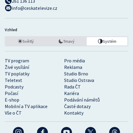
261 136 113
info@ceskatelevize.cz
Vzhled
Světlý
Tmavý
Systém
TV program
Pro média
Živé vysílání
Reklama
TV poplatky
Studio Brno
Teletext
Studio Ostrava
Podcasty
Rada ČT
Počasí
Kariéra
E-shop
Podávání námětů
Mobilní a TV aplikace
Časté dotazy
Vše o ČT
Kontakty