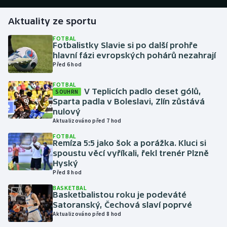
Aktuality ze sportu
Gymnastika
FOTBAL
Fotbalistky Slavie si po další prohře
Házená
hlavní fázi evropských pohárů nezahrají
Před 6 hod
Jezdectví
FOTBAL
V Teplicích padlo deset gólů,
SOUHRN
Judo
Sparta padla v Boleslavi, Zlín zůstává
nulový
Krasobruslení
Aktualizováno před 7 hod
FOTBAL
Remíza 5:5 jako šok a porážka. Kluci si
Lezení
spoustu věcí vyříkali, řekl trenér Plzně
Hyský
Lyže a snowboard
Před 8 hod
BASKETBAL
Moderní pětiboj
Basketbalistou roku je podeváté
Satoranský, Čechová slaví poprvé
Aktualizováno před 8 hod
Motorsport