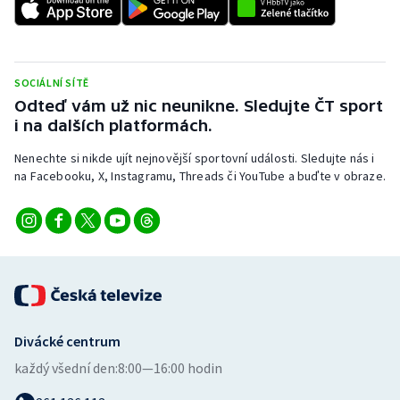
Stolní tenis
Triatlon
SOCIÁLNÍ SÍTĚ
Veslování
Odteď vám už nic neunikne. Sledujte ČT sport
i na dalších platformách.
Vodní slalom
Nenechte si nikde ujít nejnovější sportovní události. Sledujte nás i
na Facebooku, X, Instagramu, Threads či YouTube a buďte v obraze.
Volejbal
Ostatní
Divácké centrum
každý všední den:
8:00—16:00 hodin