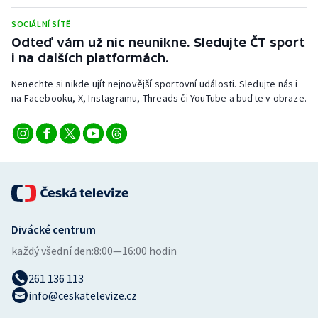
Stolní tenis
SOCIÁLNÍ SÍTĚ
Odteď vám už nic neunikne. Sledujte ČT sport
Triatlon
i na dalších platformách.
Veslování
Nenechte si nikde ujít nejnovější sportovní události. Sledujte nás i
na Facebooku, X, Instagramu, Threads či YouTube a buďte v obraze.
Vodní slalom
Volejbal
Ostatní
Divácké centrum
každý všední den:
8:00—16:00 hodin
261 136 113
info@ceskatelevize.cz