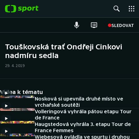
POPULÁRNÍ
SLEDOVAT
Fotbal
Touškovská trať Ondřeji Cinkovi
nadmíru sedla
Hokej
29. 4. 2019
Tenis
Atletika
Videa k tématu
Cyklistika
Nosková si upevnila druhé místo ve
vrchařské soutěži
Volleringová vyhrála pátou etapu Tour
DALŠÍ SPORTY
de France
Haugstedová vyhrála 3. etapu Tour de
Americký fotbal
NEPŘEHLÉDNĚTE
France Femmes
Wiebesová ovládla ve spurtu i druhou