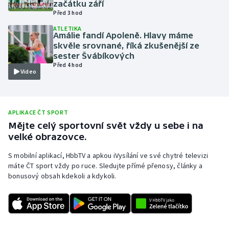
začátku září
Před 3 hod
Olympijské hry
ATLETIKA
Amálie fandí Apoleně. Hlavy máme
Parasport
skvěle srovnané, říká zkušenější ze
sester Švábíkových
Plavání
Před 4 hod
Video
Plážový volejbal
Ragby
APLIKACE ČT SPORT
Mějte celý sportovní svět vždy u sebe i na
velké obrazovce.
Rychlobruslení
S mobilní aplikací, HbbTV a apkou iVysílání ve své chytré televizi
Rychlostní kanoistika
máte ČT sport vždy po ruce. Sledujte přímé přenosy, články a
bonusový obsah kdekoli a kdykoli.
Short track
Sportovní střelba