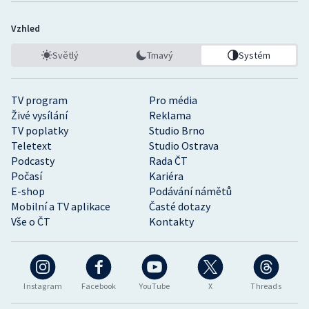
Vzhled
Světlý
Tmavý
Systém
TV program
Pro média
Živé vysílání
Reklama
TV poplatky
Studio Brno
Teletext
Studio Ostrava
Podcasty
Rada ČT
Počasí
Kariéra
E-shop
Podávání námětů
Mobilní a TV aplikace
Časté dotazy
Vše o ČT
Kontakty
Instagram
Facebook
YouTube
X
Threads