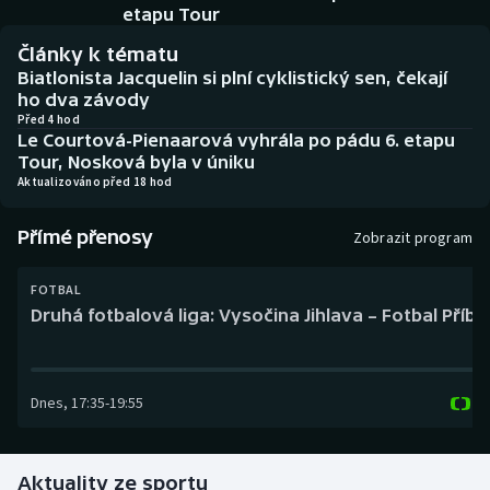
Baseball a softbal
Soutěže
etapu Tour
Články k tématu
Basketbal
Historické návraty
Biatlonista Jacquelin si plní cyklistický sen, čekají
ho dva závody
Biatlon
Aplikace ČT sport
Před 4 hod
Le Courtová-Pienaarová vyhrála po pádu 6. etapu
Tour, Nosková byla v úniku
Boby a skeleton
AZ kvíz
Aktualizováno před 18 hod
Box
Přímé přenosy
Zobrazit program
Curling
FOTBAL
Druhá fotbalová liga: Vysočina Jihlava – Fotbal Příb
Dostihy
Florbal
Dnes
,
17:35
-
19:55
Futsal
Aktuality ze sportu
Golf