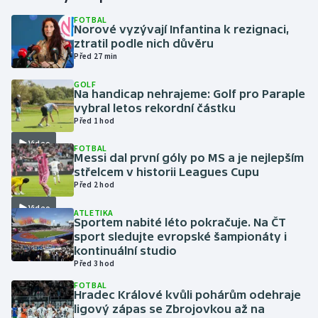
FOTBAL
Norové vyzývají Infantina k rezignaci,
Gymnastika
ztratil podle nich důvěru
Před 27 min
Házená
GOLF
Na handicap nehrajeme: Golf pro Paraple
Jezdectví
vybral letos rekordní částku
Před 1 hod
Judo
Video
FOTBAL
Messi dal první góly po MS a je nejlepším
Krasobruslení
střelcem v historii Leagues Cupu
Před 2 hod
Lezení
Video
ATLETIKA
Sportem nabité léto pokračuje. Na ČT
Lyže a snowboard
sport sledujte evropské šampionáty i
kontinuální studio
Před 3 hod
Moderní pětiboj
FOTBAL
Hradec Králové kvůli pohárům odehraje
Motorsport
ligový zápas se Zbrojovkou až na