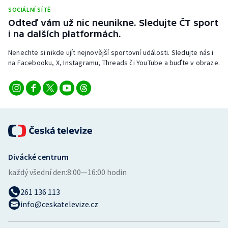
Stolní tenis
SOCIÁLNÍ SÍTĚ
Odteď vám už nic neunikne. Sledujte ČT sport
Triatlon
i na dalších platformách.
Nenechte si nikde ujít nejnovější sportovní události. Sledujte nás i
Veslování
na Facebooku, X, Instagramu, Threads či YouTube a buďte v obraze.
Vodní slalom
Volejbal
Ostatní
Divácké centrum
každý všední den:
8:00—16:00 hodin
261 136 113
info@ceskatelevize.cz