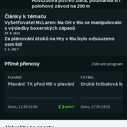
Hosszúová potřetí zlatá, podmanila si i
Baseball a softbal
Soutěže
polohový závod na 200 m
Články k tématu
Basketbal
Historické návraty
Vyšetřovatel McLaren: Na OH v Riu se manipulovalo
s výsledky boxerských zápasů
Biatlon
Aplikace ČT sport
30. 9. 2021
Za plánování útoků na Hry v Riu bylo odsouzeno
osm lidí
Boby a skeleton
AZ kvíz
5. 5. 2017
Box
Přímé přenosy
Zobrazit program
Curling
PLAVÁNÍ
FOTBAL
Plavání: TK před ME v plavání
Druhá fotbalová liga
Dostihy
Florbal
Dnes
,
12:30
-
13:00
Dnes
,
17:35
-
19:55
Futsal
Golf