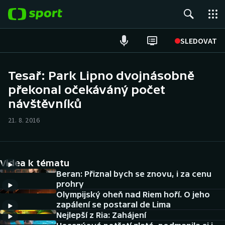
POPULÁRNÍ
SLEDOVAT
Fotbal
Tesař: Park Lipno dvojnásobně
překonal očekáváný počet
Hokej
návštěvníků
Tenis
21. 8. 2016
Atletika
Cyklistika
Videa k tématu
Beran: Přiznal bych se znovu, i za cenu
DALŠÍ SPORTY
prohry
Olympijský oheň nad Riem hoří. O jeho
zapálení se postaral de Lima
Americký fotbal
NEPŘEHLÉDNĚTE
Nejlepší z Ria: Zahájení