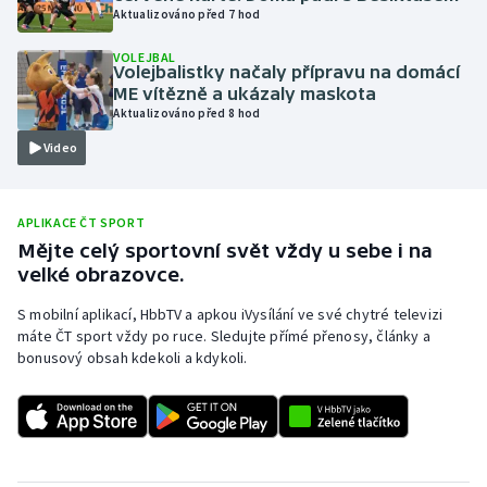
Aktualizováno před 7 hod
Olympijské hry
VOLEJBAL
Volejbalistky načaly přípravu na domácí
Parasport
ME vítězně a ukázaly maskota
Aktualizováno před 8 hod
Plavání
Video
Plážový volejbal
APLIKACE ČT SPORT
Ragby
Mějte celý sportovní svět vždy u sebe i na
velké obrazovce.
Rychlobruslení
S mobilní aplikací, HbbTV a apkou iVysílání ve své chytré televizi
máte ČT sport vždy po ruce. Sledujte přímé přenosy, články a
Rychlostní kanoistika
bonusový obsah kdekoli a kdykoli.
Short track
Sportovní střelba