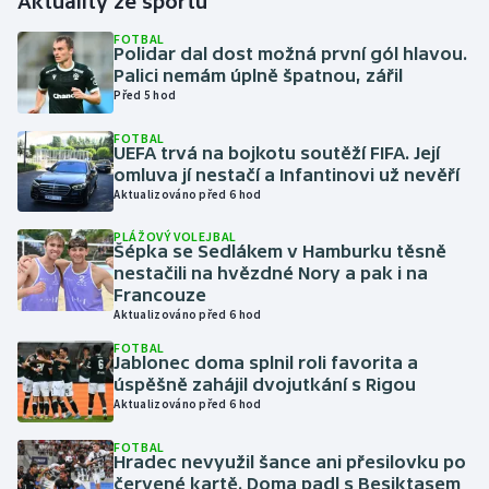
Aktuality ze sportu
FOTBAL
Gymnastika
Polidar dal dost možná první gól hlavou.
Palici nemám úplně špatnou, zářil
Před 5 hod
Házená
FOTBAL
UEFA trvá na bojkotu soutěží FIFA. Její
Jezdectví
omluva jí nestačí a Infantinovi už nevěří
Aktualizováno před 6 hod
Judo
PLÁŽOVÝ VOLEJBAL
Šépka se Sedlákem v Hamburku těsně
Krasobruslení
nestačili na hvězdné Nory a pak i na
Francouze
Lezení
Aktualizováno před 6 hod
FOTBAL
Jablonec doma splnil roli favorita a
Lyže a snowboard
úspěšně zahájil dvojutkání s Rigou
Aktualizováno před 6 hod
Moderní pětiboj
FOTBAL
Hradec nevyužil šance ani přesilovku po
Motorsport
červené kartě. Doma padl s Besiktasem