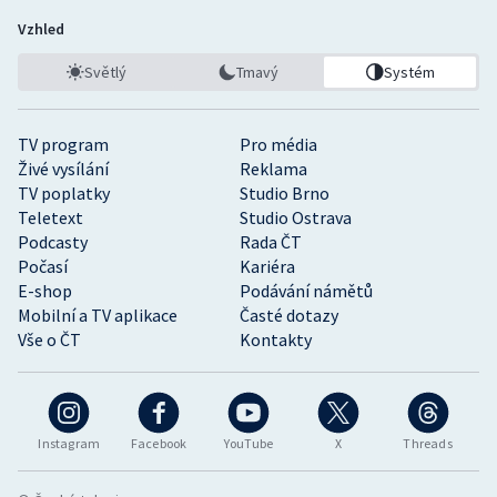
Vzhled
Světlý
Tmavý
Systém
TV program
Pro média
Živé vysílání
Reklama
TV poplatky
Studio Brno
Teletext
Studio Ostrava
Podcasty
Rada ČT
Počasí
Kariéra
E-shop
Podávání námětů
Mobilní a TV aplikace
Časté dotazy
Vše o ČT
Kontakty
Instagram
Facebook
YouTube
X
Threads