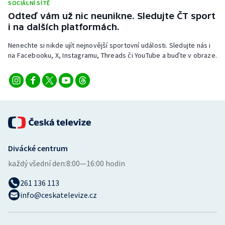
SOCIÁLNÍ SÍTĚ
Short track
Odteď vám už nic neunikne. Sledujte ČT sport
i na dalších platformách.
Sportovní střelba
Nenechte si nikde ujít nejnovější sportovní události. Sledujte nás i
Stolní tenis
na Facebooku, X, Instagramu, Threads či YouTube a buďte v obraze.
Triatlon
Veslování
Vodní slalom
Divácké centrum
Volejbal
každý všední den:
8:00—16:00 hodin
Ostatní
261 136 113
info@ceskatelevize.cz