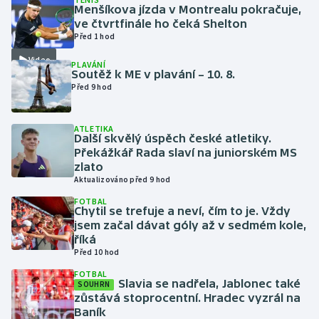
Menšíkova jízda v Montrealu pokračuje,
ve čtvrtfinále ho čeká Shelton
Futsal
Před 1 hod
Video
PLAVÁNÍ
Golf
Soutěž k ME v plavání – 10. 8.
Před 9 hod
Gymnastika
ATLETIKA
Házená
Další skvělý úspěch české atletiky.
Překážkář Rada slaví na juniorském MS
zlato
Jezdectví
Aktualizováno před 9 hod
FOTBAL
Judo
Chytil se trefuje a neví, čím to je. Vždy
jsem začal dávat góly až v sedmém kole,
Krasobruslení
říká
Před 10 hod
Lezení
FOTBAL
Slavia se nadřela, Jablonec také
SOUHRN
zůstává stoprocentní. Hradec vyzrál na
Lyže a snowboard
Baník