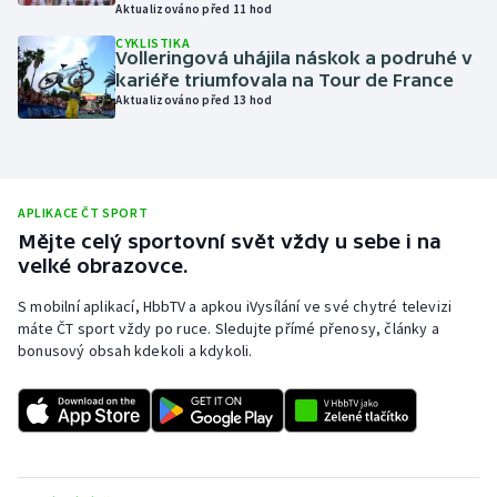
Aktualizováno před 11 hod
Moderní pětiboj
CYKLISTIKA
Volleringová uhájila náskok a podruhé v
kariéře triumfovala na Tour de France
Motorsport
Aktualizováno před 13 hod
Olympijské hry
Parasport
APLIKACE ČT SPORT
Mějte celý sportovní svět vždy u sebe i na
Plavání
velké obrazovce.
Plážový volejbal
S mobilní aplikací, HbbTV a apkou iVysílání ve své chytré televizi
máte ČT sport vždy po ruce. Sledujte přímé přenosy, články a
bonusový obsah kdekoli a kdykoli.
Ragby
Rychlobruslení
Rychlostní kanoistika