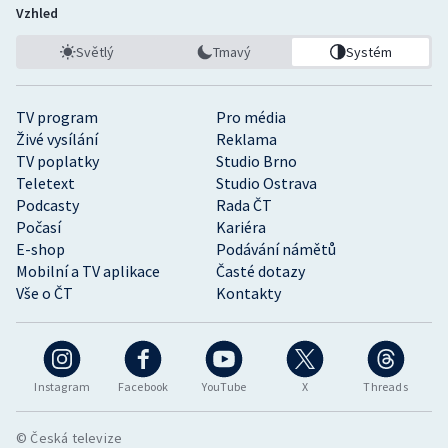
Vzhled
Světlý
Tmavý
Systém
TV program
Pro média
Živé vysílání
Reklama
TV poplatky
Studio Brno
Teletext
Studio Ostrava
Podcasty
Rada ČT
Počasí
Kariéra
E-shop
Podávání námětů
Mobilní a TV aplikace
Časté dotazy
Vše o ČT
Kontakty
Instagram
Facebook
YouTube
X
Threads
© Česká televize