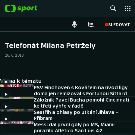
POPULÁRNÍ
SLEDOVAT
ME v atletice
Telefonát Milana Petržely
ME v plavání
26. 6. 2013
Fotbal
Videa k tématu
Hokej
PSV Eindhoven s Kovářem na úvod ligy
doma jen remizoval s Fortunou Sittard
Tenis
Záložník Pavel Bucha pomohl Cincinnati
ke třetí výhře v řadě
DALŠÍ SPORTY
Sestřih a ohlasy po utkání Jihlava –
Příbram
Americký fotbal
Messi dal první góly po MS, Miami
NEPŘEHLÉDNĚTE
porazilo Atlético San Luis 4:2