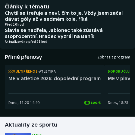
Atletika
Soutěže
Články k tématu
Chytil se trefuje a neví, čím to je. Vždy jsem začal
Baseball a softbal
Historické návraty
dávat góly až v sedmém kole, říká
Před 10 hod
Slavia se nadřela, Jablonec také zůstává
Basketbal
Aplikace ČT sport
stoprocentní. Hradec vyzrál na Baník
Aktualizováno před 11 hod
Biatlon
AZ kvíz
Přímé přenosy
Zobrazit program
Boby a skeleton
MULTIPŘENOS
ATLETIKA
DOPORUČUJEM
Box
ME v atletice 2026: dopolední program
ME v plaván
Curling
Dnes
,
11:20
-
14:40
Dnes
,
18:25
-
21
Cyklistika
Dostihy
Aktuality ze sportu
Florbal
TENIS