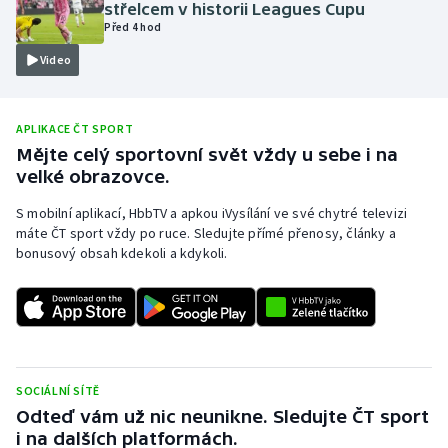
střelcem v historii Leagues Cupu
Olympijské hry
Před 4 hod
Video
Parasport
Plavání
APLIKACE ČT SPORT
Mějte celý sportovní svět vždy u sebe i na
Plážový volejbal
velké obrazovce.
S mobilní aplikací, HbbTV a apkou iVysílání ve své chytré televizi
Ragby
máte ČT sport vždy po ruce. Sledujte přímé přenosy, články a
bonusový obsah kdekoli a kdykoli.
Rychlobruslení
Rychlostní kanoistika
Short track
SOCIÁLNÍ SÍTĚ
Sportovní střelba
Odteď vám už nic neunikne. Sledujte ČT sport
i na dalších platformách.