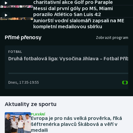
charitativní akce Golf pro Paraple
Baseball a softbal
Soutěže
Messi dal první góly po MS, Miami
porazilo Atlético San Luis 4:2
Basketbal
Historické návraty
Juniorští vodní slalomáři zapsali na ME
kompletní medailovou sbírku
Biatlon
Aplikace ČT sport
Přímé přenosy
Zobrazit program
Boby a skeleton
AZ kvíz
FOTBAL
Druhá fotbalová liga: Vysočina Jihlava – Fotbal Příb
Box
Curling
Dnes
,
17:35
-
19:55
Dostihy
Aktuality ze sportu
Florbal
PLAVÁNÍ
Futsal
Evropa je pro nás velká prověrka, říká
šéftrenérka plavců Škábová a věří v
medaili
Golf