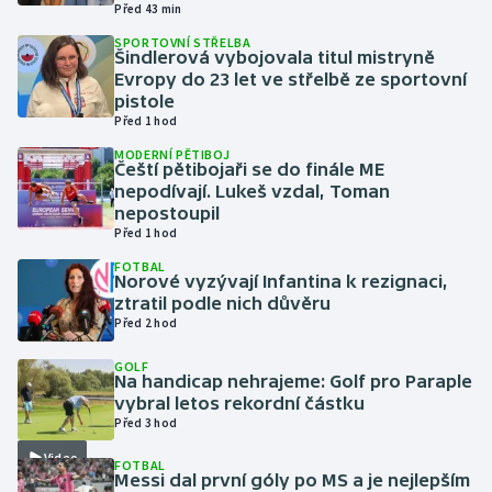
Před 43 min
SPORTOVNÍ STŘELBA
Gymnastika
Šindlerová vybojovala titul mistryně
Evropy do 23 let ve střelbě ze sportovní
pistole
Házená
Před 1 hod
Jezdectví
MODERNÍ PĚTIBOJ
Čeští pětibojaři se do finále ME
nepodívají. Lukeš vzdal, Toman
Judo
nepostoupil
Před 1 hod
Krasobruslení
FOTBAL
Norové vyzývají Infantina k rezignaci,
ztratil podle nich důvěru
Lezení
Před 2 hod
Lyže a snowboard
GOLF
Na handicap nehrajeme: Golf pro Paraple
vybral letos rekordní částku
Moderní pětiboj
Před 3 hod
Video
FOTBAL
Motorsport
Messi dal první góly po MS a je nejlepším