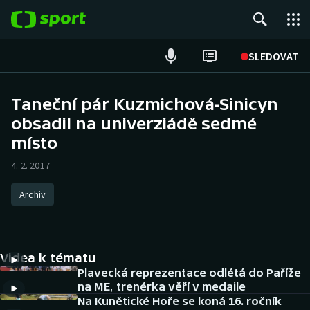
POPULÁRNÍ
SLEDOVAT
Fotbal
Taneční pár Kuzmichová-Sinicyn
obsadil na univerziádě sedmé
Hokej
místo
Tenis
4. 2. 2017
Atletika
Archiv
Cyklistika
DALŠÍ SPORTY
Videa k tématu
Plavecká reprezentace odlétá do Paříže
Americký fotbal
NEPŘEHLÉDNĚTE
na ME, trenérka věří v medaile
Na Kunětické Hoře se koná 16. ročník