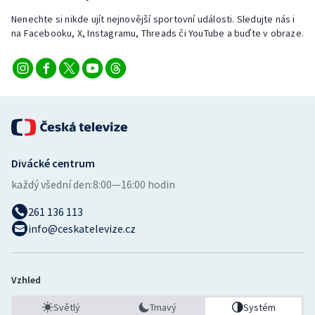
Stolní tenis
Nenechte si nikde ujít nejnovější sportovní události. Sledujte nás i
na Facebooku, X, Instagramu, Threads či YouTube a buďte v obraze.
Triatlon
Veslování
Vodní slalom
Volejbal
Divácké centrum
Ostatní
každý všední den:
8:00—16:00 hodin
261 136 113
info@ceskatelevize.cz
Vzhled
Světlý
Tmavý
Systém