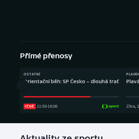
Curling
Dostihy
Florbal
Futsal
Přímé přenosy
Golf
OSTATNÍ
PLAVÁ
Gymnastika
Orientační běh: SP Česko – dlouhá trať
Plavá
11:50
-
16:00
Zítra
,
ŽIVĚ
Aktuality ze sportu