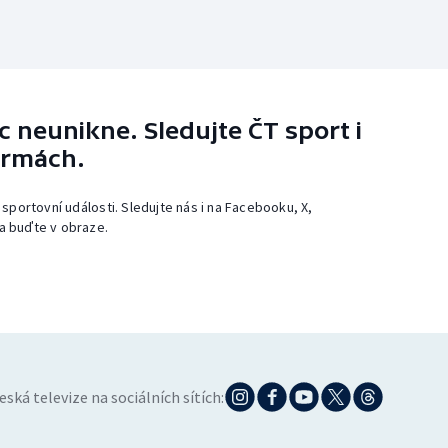
 neunikne. Sledujte ČT sport i
ormách.
 sportovní události. Sledujte nás i na Facebooku, X,
a buďte v obraze.
eská televize na sociálních sítích: