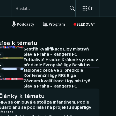
ČT
Podcasty
Program
SLEDOVAT
NEPŘEHLÉDNĚTE
Soutěže
idea k tématu
Sestřih kvalifikace Ligy mistryň
Historické návraty
Slavia Praha – Rangers FC
Fotbalisté Hradce Králové vyzvou v
Aplikace ČT sport
předkole Evropské ligy Besiktas
Jablonec čeká ve 3. předkole
AZ kvíz
Konferenční ligy RFS Riga
Záznam kvalifikace Ligy mistryň
Slavia Praha – Rangers FC
Články k tématu
FIFA se omlouvá a stojí za Infantinem. Podle
Guardianu se podílela i na projektu superligy
Před 4 hod