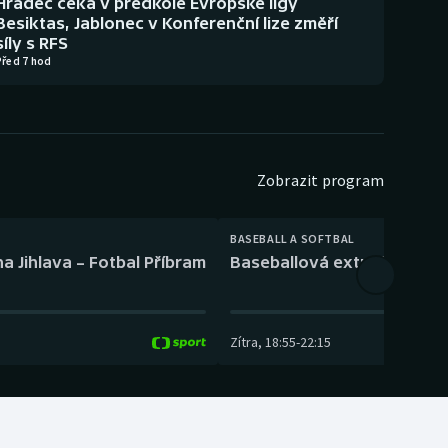
Hradec čeká v předkole Evropské ligy
Besiktas, Jablonec v Konferenční lize změří
síly s RFS
Před 7 hod
Zobrazit program
BASEBALL A SOFTBAL
a Jihlava – Fotbal Příbram
Baseballová extraliga: Tře
Zítra
,
18:55
-
22:15