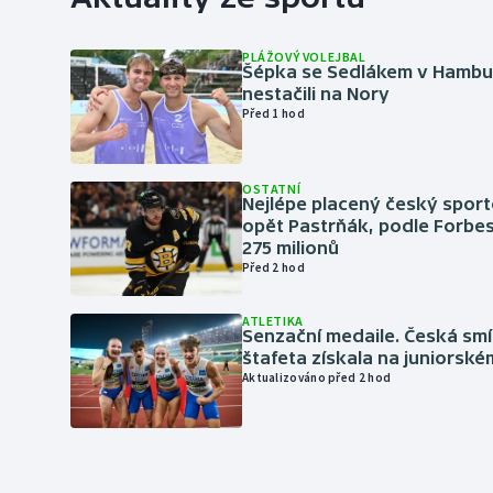
PLÁŽOVÝ VOLEJBAL
Šépka se Sedlákem v Hambu
nestačili na Nory
Před 1 hod
OSTATNÍ
Nejlépe placený český sport
opět Pastrňák, podle Forbes
275 milionů
Před 2 hod
ATLETIKA
Senzační medaile. Česká sm
štafeta získala na juniorské
Aktualizováno před 2 hod