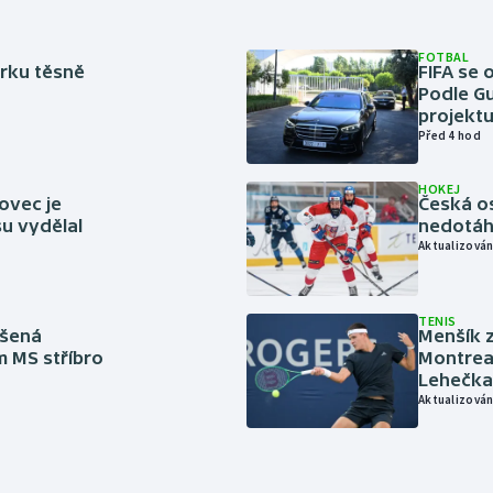
FOTBAL
rku těsně
FIFA se 
Podle Gu
projektu
Před 4 hod
HOKEJ
ovec je
Česká os
u vydělal
nedotáhl
Aktualizován
TENIS
íšená
Menšík z
m MS stříbro
Montreal
Lehečka
Aktualizován