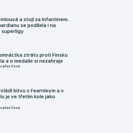
omlouvá a stojí za Infantinem.
ardianu se podílela i na
 superligy
mnáctka ztrátu proti Finsku
a a o medaile si nezahraje
o před 5 hod
vládl bitvu s Fearnleym a v
u je ve třetím kole jako
o před 5 hod