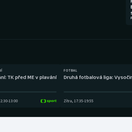
Moderní pětiboj
Triatlon
Motorsport
Veslování
Olympijské hry
Vodní slalom
Parasport
Volejbal
Plavání
Ostatní
NÍ
FOTBAL
Plážový volejbal
ní: TK před ME v plavání
Druhá fotbalová liga: Vysočin
12:30
-
13:00
Zítra
,
17:35
-
19:55