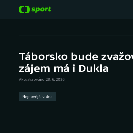
POPULÁRNÍ
DALŠÍ SPORTY
Fotbal
Americký fotbal
Táborsko bude zvažova
Hokej
Baseball a softbal
zájem má i Dukla
Tenis
Basketbal
Aktualizováno 29. 6. 2026
Atletika
Biatlon
Nejnovější videa
Cyklistika
Boby a skeleton
Box