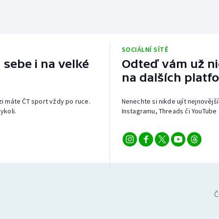
SOCIÁLNÍ SÍTĚ
 sebe i na velké
Odteď vám už nic
na dalších platf
izi máte ČT sport vždy po ruce.
Nenechte si nikde ujít nejnovější
ykoli.
Instagramu, Threads či YouTube 
Č