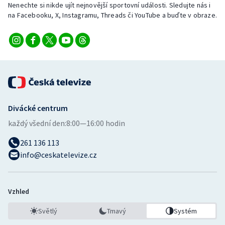
Nenechte si nikde ujít nejnovější sportovní události. Sledujte nás i
Stolní tenis
na Facebooku, X, Instagramu, Threads či YouTube a buďte v obraze.
Triatlon
Veslování
Vodní slalom
Volejbal
Divácké centrum
každý všední den:
8:00—16:00 hodin
Ostatní
261 136 113
info@ceskatelevize.cz
Vzhled
Světlý
Tmavý
Systém