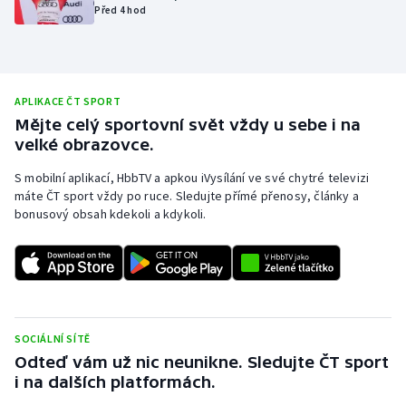
Před 4 hod
Olympijské hry
Parasport
APLIKACE ČT SPORT
Plavání
Mějte celý sportovní svět vždy u sebe i na
velké obrazovce.
Plážový volejbal
S mobilní aplikací, HbbTV a apkou iVysílání ve své chytré televizi
máte ČT sport vždy po ruce. Sledujte přímé přenosy, články a
Ragby
bonusový obsah kdekoli a kdykoli.
Rychlobruslení
Rychlostní kanoistika
Short track
SOCIÁLNÍ SÍTĚ
Odteď vám už nic neunikne. Sledujte ČT sport
Sportovní střelba
i na dalších platformách.