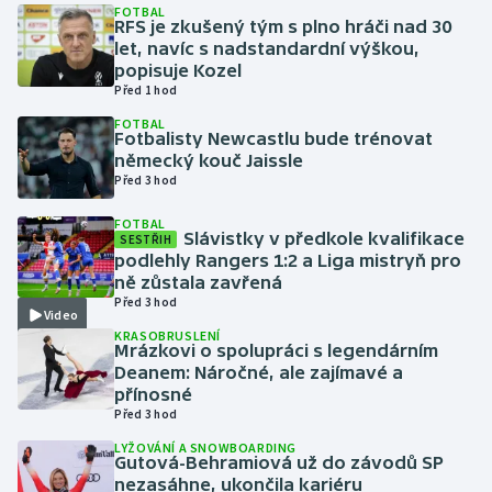
FOTBAL
RFS je zkušený tým s plno hráči nad 30
let, navíc s nadstandardní výškou,
Gymnastika
popisuje Kozel
Před 1 hod
Házená
FOTBAL
Fotbalisty Newcastlu bude trénovat
Jezdectví
německý kouč Jaissle
Před 3 hod
Judo
FOTBAL
Slávistky v předkole kvalifikace
SESTŘIH
podlehly Rangers 1:2 a Liga mistryň pro
Krasobruslení
ně zůstala zavřená
Před 3 hod
Lezení
Video
KRASOBRUSLENÍ
Mrázkovi o spolupráci s legendárním
Lyže a snowboard
Deanem: Náročné, ale zajímavé a
přínosné
Před 3 hod
Moderní pětiboj
LYŽOVÁNÍ A SNOWBOARDING
Gutová-Behramiová už do závodů SP
Motorsport
nezasáhne, ukončila kariéru