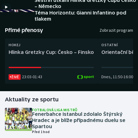
Sestřih utkání Hlinka Gretzky Cupu Česko
Baseball a softbal
Soutěže
– Německo
Téma Horizontu: Gianni Infantino pod
Basketbal
Historické návraty
tlakem
Přímé přenosy
Zobrazit program
Biatlon
Aplikace ČT sport
HOKEJ
OSTATNÍ
Boby a skeleton
AZ kvíz
Hlinka Gretzky Cup: Česko – Finsko
Orientační běh
Box
23:03
-
01:43
Dnes
,
11:50
-
16:00
ŽIVĚ
Curling
Dostihy
Aktuality ze sportu
Florbal
FOTBALOVÁ LIGA MISTRŮ
Fenerbahce Istanbul zdolalo Štýrský
Hradec a je blíže případnému duelu se
Futsal
Spartou
Před 1 hod
Golf