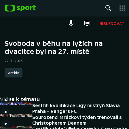
POPULÁRNÍ
SLEDOVAT
Fotbal
Svoboda v běhu na lyžích na
dvacítce byl na 27. místě
Hokej
22. 1. 2025
Tenis
Archiv
Atletika
Cyklistika
Videa k tématu
DALŠÍ SPORTY
Sestřih kvalifikace Ligy mistryň Slavia
Praha – Rangers FC
Sourozenci Mrázkovi týden trénovali s
Americký fotbal
NEPŘEHLÉDNĚTE
Christopherem Deanem