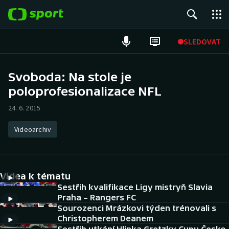
POPULÁRNÍ
SLEDOVAT
Fotbal
Svoboda: Na stole je
poloprofesionalizace NFL
Hokej
24. 6. 2015
Tenis
Videoarchiv
Atletika
Cyklistika
Videa k tématu
DALŠÍ SPORTY
Sestřih kvalifikace Ligy mistryň Slavia
Praha – Rangers FC
Sourozenci Mrázkovi týden trénovali s
Americký fotbal
NEPŘEHLÉDNĚTE
Christopherem Deanem