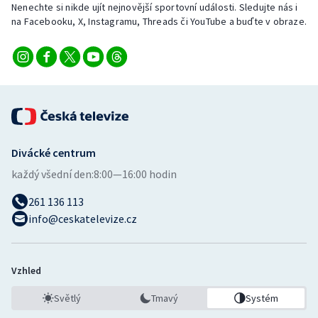
Nenechte si nikde ujít nejnovější sportovní události. Sledujte nás i
Stolní tenis
na Facebooku, X, Instagramu, Threads či YouTube a buďte v obraze.
Triatlon
Veslování
Vodní slalom
Volejbal
Divácké centrum
každý všední den:
8:00—16:00 hodin
Ostatní
261 136 113
info@ceskatelevize.cz
Vzhled
Světlý
Tmavý
Systém