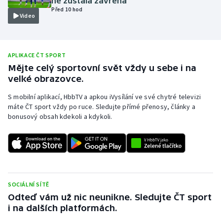
ně zůstala zavřená
Před 10 hod
Olympijské hry
Video
Parasport
APLIKACE ČT SPORT
Plavání
Mějte celý sportovní svět vždy u sebe i na
velké obrazovce.
Plážový volejbal
S mobilní aplikací, HbbTV a apkou iVysílání ve své chytré televizi
máte ČT sport vždy po ruce. Sledujte přímé přenosy, články a
Ragby
bonusový obsah kdekoli a kdykoli.
Rychlobruslení
Rychlostní kanoistika
Short track
SOCIÁLNÍ SÍTĚ
Odteď vám už nic neunikne. Sledujte ČT sport
Sportovní střelba
i na dalších platformách.