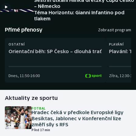
Sestřih utkání Hlinka Gretzky Cupu Česko
Baseball a softbal
Soutěže
– Německo
Téma Horizontu: Gianni Infantino pod
Basketbal
Historické návraty
tlakem
Přímé přenosy
Zobrazit program
Biatlon
Aplikace ČT sport
OSTATNÍ
PLAVÁNÍ
Boby a skeleton
AZ kvíz
Orientační běh: SP Česko – dlouhá trať
Plavání: TK
Box
Dnes
,
11:50
-
16:00
Zítra
,
12:30
-
13:
Curling
Dostihy
Aktuality ze sportu
Florbal
FOTBAL
Hradec čeká v předkole Evropské ligy
Besiktas, Jablonec v Konferenční lize
Futsal
změří síly s RFS
Před 17 min
Golf