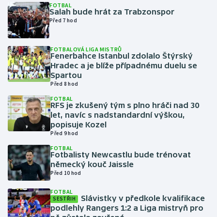
FOTBAL
Salah bude hrát za Trabzonspor
Před 7 hod
Gymnastika
Házená
FOTBALOVÁ LIGA MISTRŮ
Fenerbahce Istanbul zdolalo Štýrský
Hradec a je blíže případnému duelu se
Jezdectví
Spartou
Před 8 hod
Judo
FOTBAL
RFS je zkušený tým s plno hráči nad 30
let, navíc s nadstandardní výškou,
Krasobruslení
popisuje Kozel
Před 9 hod
Lezení
FOTBAL
Fotbalisty Newcastlu bude trénovat
Lyže a snowboard
německý kouč Jaissle
Před 10 hod
Moderní pětiboj
FOTBAL
Slávistky v předkole kvalifikace
SESTŘIH
Motorsport
podlehly Rangers 1:2 a Liga mistryň pro