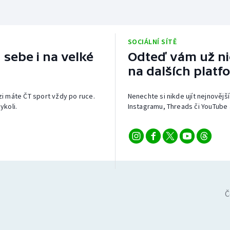
SOCIÁLNÍ SÍTĚ
 sebe i na velké
Odteď vám už nic
na dalších platf
izi máte ČT sport vždy po ruce.
Nenechte si nikde ujít nejnovější
ykoli.
Instagramu, Threads či YouTube 
Č