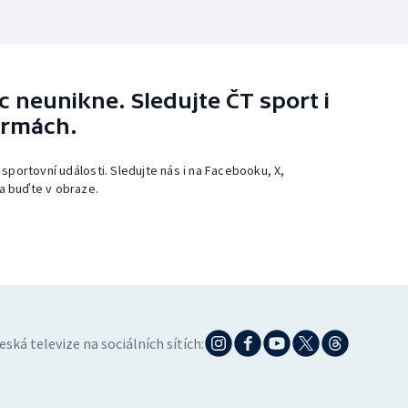
 neunikne. Sledujte ČT sport i
ormách.
 sportovní události. Sledujte nás i na Facebooku, X,
a buďte v obraze.
eská televize na sociálních sítích: