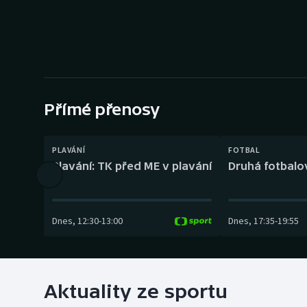
Curling
Dostihy
Florbal
Futsal
Přímé přenosy
Golf
PLAVÁNÍ
FOTBAL
Plavání: TK před ME v plavání
Druhá fotbalov
Gymnastika
Dnes
,
12:30
-
13:00
Dnes
,
17:35
-
19:55
Aktuality ze sportu