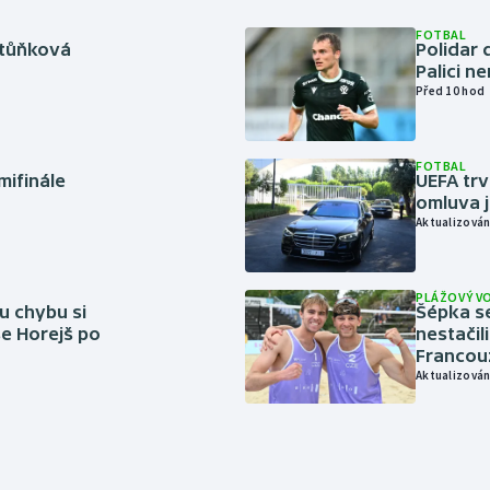
FOTBAL
rtůňková
Polidar 
Palici n
Před 10 hod
FOTBAL
mifinále
UEFA trv
omluva j
Aktualizován
PLÁŽOVÝ V
u chybu si
Šépka s
se Horejš po
nestačil
Francou
Aktualizován