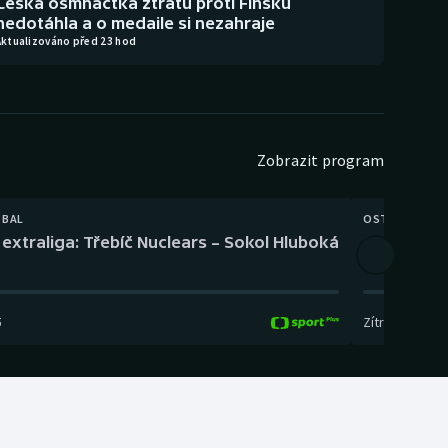
Česká osmnáctka ztrátu proti Finsku
nedotáhla a o medaile si nezahraje
Aktualizováno před 23 hod
Zobrazit program
TBAL
OSTATNÍ
extraliga: Třebíč Nuclears – Sokol Hluboká
Orientační
5
Zítra
,
14:00
-
17