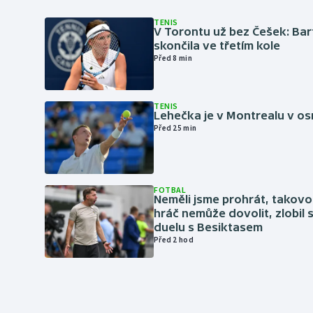
TENIS
V Torontu už bez Češek: Ba
skončila ve třetím kole
Před 8 min
TENIS
Lehečka je v Montrealu v os
Před 25 min
FOTBAL
Neměli jsme prohrát, takovo
hráč nemůže dovolit, zlobil 
duelu s Besiktasem
Před 2 hod