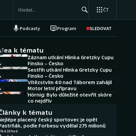
ČT
Podcasty
Program
SLEDOVAT
NEPŘEHLÉDNĚTE
Soutěže
idea k tématu
Záznam utkání Hlinka Gretzky Cupu
Historické návraty
Finsko – Česko
Sestřih utkání Hlinka Gretzky Cupu
Aplikace ČT sport
Finsko – Česko
Vítězstvím 4:0 nad Táborem zahájil
AZ kvíz
Motor letní přípravu
Hörnig: Bylo důležité otevřít skóre
co nejdřív
Články k tématu
Nejlépe placený český sportovec je opět
Pastrňák, podle Forbesu vydělal 275 milionů
Před 20 hod