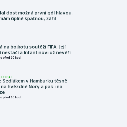
dal dost možná první gól hlavou.
emám úplně špatnou, zářil
á na bojkotu soutěží FIFA. Její
í nestačí a Infantinovi už nevěří
o před 10 hod
OLEJBAL
e Sedlákem v Hamburku těsně
i na hvězdné Nory a pak i na
ze
o před 10 hod