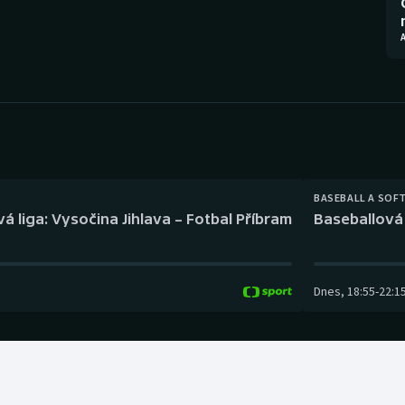
Moderní pětiboj
Triatlon
Motorsport
Veslování
Olympijské hry
Vodní slalom
Parasport
Volejbal
Plavání
Ostatní
BASEBALL A SOF
á liga: Vysočina Jihlava – Fotbal Příbram
Baseballová 
Plážový volejbal
Dnes
,
18:55
-
22:1