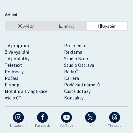
Vzhled
Světlý
Tmavý
Systém
TV program
Pro média
Živé vysílání
Reklama
TV poplatky
Studio Brno
Teletext
Studio Ostrava
Podcasty
Rada ČT
Počasí
Kariéra
E-shop
Podávání námětů
Mobilní a TV aplikace
Časté dotazy
Vše o ČT
Kontakty
Instagram
Facebook
YouTube
X
Threads