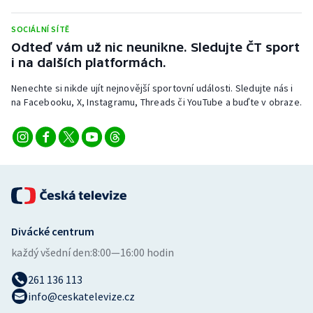
Stolní tenis
SOCIÁLNÍ SÍTĚ
Triatlon
Odteď vám už nic neunikne. Sledujte ČT sport
i na dalších platformách.
Veslování
Nenechte si nikde ujít nejnovější sportovní události. Sledujte nás i
na Facebooku, X, Instagramu, Threads či YouTube a buďte v obraze.
Vodní slalom
Volejbal
Ostatní
Divácké centrum
každý všední den:
8:00—16:00 hodin
261 136 113
info@ceskatelevize.cz