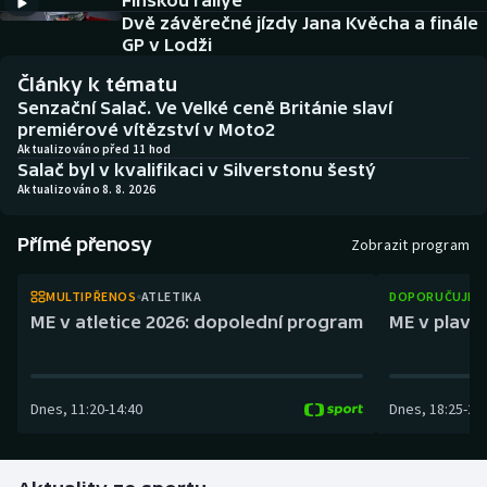
Finskou rallye
Baseball a softbal
Soutěže
Dvě závěrečné jízdy Jana Kvěcha a finále
GP v Lodži
Basketbal
Historické návraty
Články k tématu
Senzační Salač. Ve Velké ceně Británie slaví
Biatlon
Aplikace ČT sport
premiérové vítězství v Moto2
Aktualizováno před 11 hod
Salač byl v kvalifikaci v Silverstonu šestý
Boby a skeleton
AZ kvíz
Aktualizováno 8. 8. 2026
Box
Přímé přenosy
Zobrazit program
Curling
MULTIPŘENOS
ATLETIKA
DOPORUČUJEM
ME v atletice 2026: dopolední program
ME v plaván
Dostihy
Florbal
Dnes
,
11:20
-
14:40
Dnes
,
18:25
-
21
Futsal
Golf