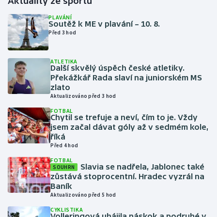
Aktuality ze sportu
PLAVÁNÍ
Gymnastika
Soutěž k ME v plavání – 10. 8.
Před 3 hod
Házená
ATLETIKA
Další skvělý úspěch české atletiky.
Jezdectví
Překážkář Rada slaví na juniorském MS
zlato
Judo
Aktualizováno před 3 hod
FOTBAL
Krasobruslení
Chytil se trefuje a neví, čím to je. Vždy
jsem začal dávat góly až v sedmém kole,
říká
Lezení
Před 4 hod
FOTBAL
Lyže a snowboard
Slavia se nadřela, Jablonec také
SOUHRN
zůstává stoprocentní. Hradec vyzrál na
Moderní pětiboj
Baník
Aktualizováno před 5 hod
Motorsport
CYKLISTIKA
Volleringová uhájila náskok a podruhé v