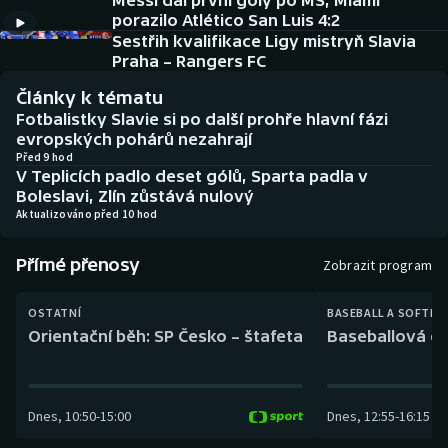
Messi dal první góly po MS, Miami
Baseball a softbal
Soutěže
porazilo Atlético San Luis 4:2
Sestřih kvalifikace Ligy mistryň Slavia
Basketbal
Historické návraty
Praha – Rangers FC
Články k tématu
Biatlon
Aplikace ČT sport
Fotbalistky Slavie si po další prohře hlavní fázi
evropských pohárů nezahrají
Boby a skeleton
AZ kvíz
Před 9 hod
V Teplicích padlo deset gólů, Sparta padla v
Boleslavi, Zlín zůstává nulový
Box
Aktualizováno před 10 hod
Curling
Přímé přenosy
Zobrazit program
Dostihy
OSTATNÍ
BASEBALL A SOFTBA
Orientační běh: SP Česko – štafeta
Baseballová ex
Florbal
Futsal
Dnes
,
10:50
-
15:00
Dnes
,
12:55
-
16:15
Golf