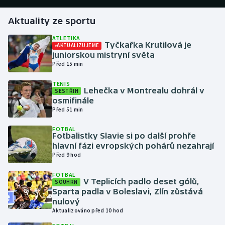
Aktuality ze sportu
Gymnastika
ATLETIKA
Tyčkařka Krutilová je
AKTUALIZUJEME
Házená
juniorskou mistryní světa
Před 15 min
Jezdectví
TENIS
Lehečka v Montrealu dohrál v
SESTŘIH
Judo
osmifinále
Před 51 min
Krasobruslení
FOTBAL
Fotbalistky Slavie si po další prohře
Lezení
hlavní fázi evropských pohárů nezahrají
Před 9 hod
Lyže a snowboard
FOTBAL
V Teplicích padlo deset gólů,
SOUHRN
Moderní pětiboj
Sparta padla v Boleslavi, Zlín zůstává
nulový
Aktualizováno před 10 hod
Motorsport