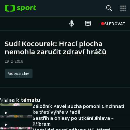
POPULÁRNÍ
SLEDOVAT
Fotbal
Sudí Kocourek: Hrací plocha
nemohla zaručit zdraví hráčů
Hokej
29. 2. 2016
Tenis
Videoarchiv
Atletika
Cyklistika
Videa k tématu
DALŠÍ SPORTY
Záložník Pavel Bucha pomohl Cincinnati
ke třetí výhře v řadě
Sestřih a ohlasy po utkání Jihlava –
Americký fotbal
NEPŘEHLÉDNĚTE
Příbram