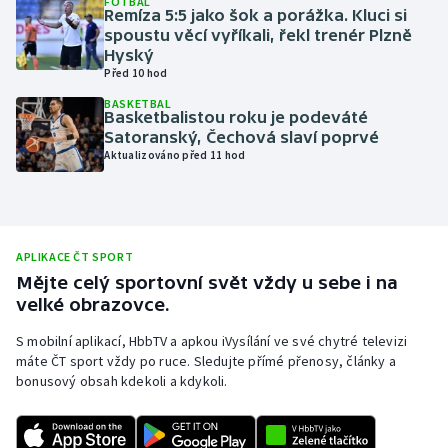
FOTBAL
Remíza 5:5 jako šok a porážka. Kluci si
Olympijské hry
spoustu věcí vyříkali, řekl trenér Plzně
Hyský
Před 10 hod
Parasport
BASKETBAL
Basketbalistou roku je podeváté
Plavání
Satoranský, Čechová slaví poprvé
Aktualizováno před 11 hod
Plážový volejbal
Ragby
APLIKACE ČT SPORT
Rychlobruslení
Mějte celý sportovní svět vždy u sebe i na
velké obrazovce.
Rychlostní kanoistika
S mobilní aplikací, HbbTV a apkou iVysílání ve své chytré televizi
máte ČT sport vždy po ruce. Sledujte přímé přenosy, články a
Short track
bonusový obsah kdekoli a kdykoli.
Sportovní střelba