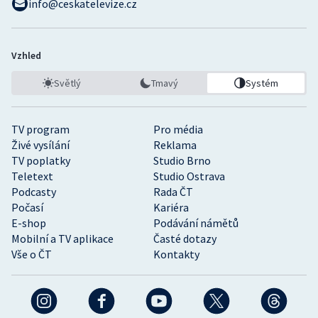
info@ceskatelevize.cz
Vzhled
Světlý
Tmavý
Systém
TV program
Pro média
Živé vysílání
Reklama
TV poplatky
Studio Brno
Teletext
Studio Ostrava
Podcasty
Rada ČT
Počasí
Kariéra
E-shop
Podávání námětů
Mobilní a TV aplikace
Časté dotazy
Vše o ČT
Kontakty