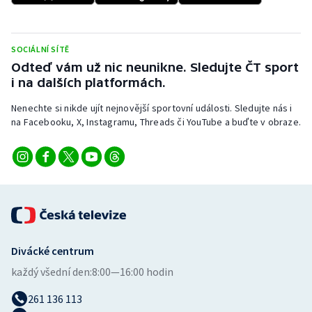
Stolní tenis
Triatlon
SOCIÁLNÍ SÍTĚ
Odteď vám už nic neunikne. Sledujte ČT sport
Veslování
i na dalších platformách.
Nenechte si nikde ujít nejnovější sportovní události. Sledujte nás i
Vodní slalom
na Facebooku, X, Instagramu, Threads či YouTube a buďte v obraze.
Volejbal
Ostatní
Divácké centrum
každý všední den:
8:00—16:00 hodin
261 136 113