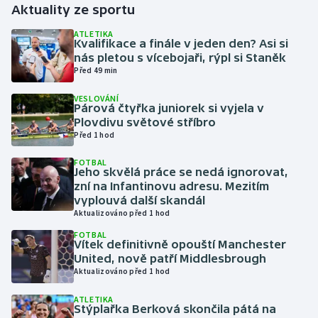
Aktuality ze sportu
Gymnastika
ATLETIKA
Kvalifikace a finále v jeden den? Asi si
nás pletou s vícebojaři, rýpl si Staněk
Házená
Před 49 min
VESLOVÁNÍ
Jezdectví
Párová čtyřka juniorek si vyjela v
Plovdivu světové stříbro
Judo
Před 1 hod
FOTBAL
Krasobruslení
Jeho skvělá práce se nedá ignorovat,
zní na Infantinovu adresu. Mezitím
vyplouvá další skandál
Lezení
Aktualizováno před 1 hod
FOTBAL
Lyže a snowboard
Vítek definitivně opouští Manchester
United, nově patří Middlesbrough
Moderní pětiboj
Aktualizováno před 1 hod
ATLETIKA
Motorsport
Stýplařka Berková skončila pátá na