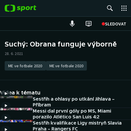
POPULÁRNÍ
SLEDOVAT
Fotbal
Suchý: Obrana funguje výborně
Hokej
28. 6. 2021
Tenis
ME ve fotbale 2020
ME ve fotbale 2020
Atletika
Videa k tématu
Cyklistika
Sestřih a ohlasy po utkání Jihlava –
Příbram
DALŠÍ SPORTY
Messi dal první góly po MS, Miami
porazilo Atlético San Luis 4:2
Americký fotbal
NEPŘEHLÉDNĚTE
Sestřih kvalifikace Ligy mistryň Slavia
Praha – Rangers FC