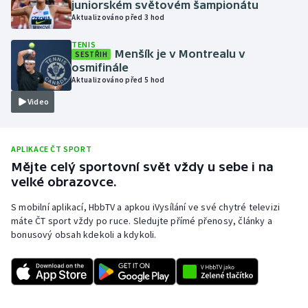
juniorském světovém šampionátu
Aktualizováno před 3 hod
Olympijské hry
TENIS
Parasport
Menšík je v Montrealu v
SESTŘIH
osmifinále
Aktualizováno před 5 hod
Plavání
Video
Plážový volejbal
APLIKACE ČT SPORT
Ragby
Mějte celý sportovní svět vždy u sebe i na
velké obrazovce.
Rychlobruslení
S mobilní aplikací, HbbTV a apkou iVysílání ve své chytré televizi
Rychlostní kanoistika
máte ČT sport vždy po ruce. Sledujte přímé přenosy, články a
bonusový obsah kdekoli a kdykoli.
Short track
Sportovní střelba