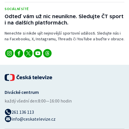
Stolní tenis
SOCIÁLNÍ SÍTĚ
Odteď vám už nic neunikne. Sledujte ČT sport
Triatlon
i na dalších platformách.
Veslování
Nenechte si nikde ujít nejnovější sportovní události. Sledujte nás i
na Facebooku, X, Instagramu, Threads či YouTube a buďte v obraze.
Vodní slalom
Volejbal
Ostatní
Divácké centrum
každý všední den:
8:00—16:00 hodin
261 136 113
info@ceskatelevize.cz