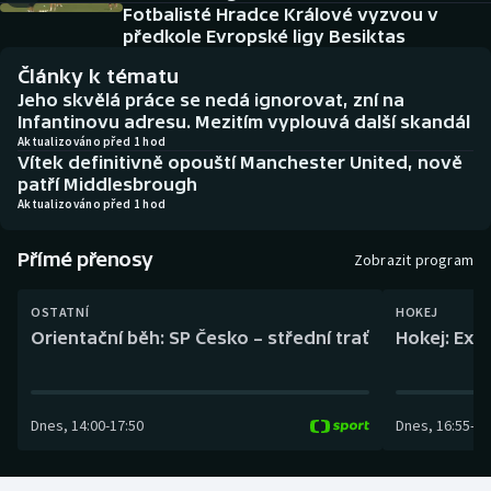
Baseball a softbal
Soutěže
Fotbalisté Hradce Králové vyzvou v
předkole Evropské ligy Besiktas
Basketbal
Historické návraty
Články k tématu
Jeho skvělá práce se nedá ignorovat, zní na
Biatlon
Aplikace ČT sport
Infantinovu adresu. Mezitím vyplouvá další skandál
Aktualizováno před 1 hod
Vítek definitivně opouští Manchester United, nově
Boby a skeleton
AZ kvíz
patří Middlesbrough
Aktualizováno před 1 hod
Box
Přímé přenosy
Zobrazit program
Curling
OSTATNÍ
HOKEJ
Dostihy
Orientační běh: SP Česko – střední trať
Hokej: Exh
Florbal
Dnes
,
14:00
-
17:50
Dnes
,
16:55
-
19
Futsal
Golf