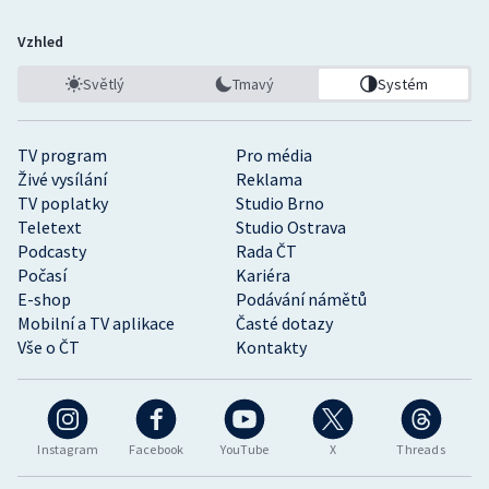
Vzhled
Světlý
Tmavý
Systém
TV program
Pro média
Živé vysílání
Reklama
TV poplatky
Studio Brno
Teletext
Studio Ostrava
Podcasty
Rada ČT
Počasí
Kariéra
E-shop
Podávání námětů
Mobilní a TV aplikace
Časté dotazy
Vše o ČT
Kontakty
Instagram
Facebook
YouTube
X
Threads