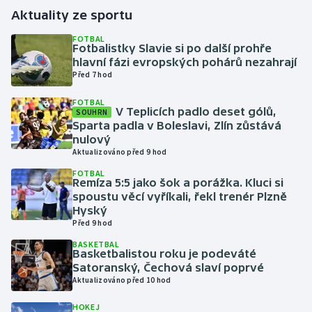
Aktuality ze sportu
Gymnastika
FOTBAL
Fotbalistky Slavie si po další prohře
hlavní fázi evropských pohárů nezahrají
Házená
Před 7 hod
Jezdectví
FOTBAL
V Teplicích padlo deset gólů,
SOUHRN
Sparta padla v Boleslavi, Zlín zůstává
Judo
nulový
Aktualizováno před 9 hod
Krasobruslení
FOTBAL
Remíza 5:5 jako šok a porážka. Kluci si
spoustu věcí vyříkali, řekl trenér Plzně
Lezení
Hyský
Před 9 hod
Lyže a snowboard
BASKETBAL
Basketbalistou roku je podeváté
Moderní pětiboj
Satoranský, Čechová slaví poprvé
Aktualizováno před 10 hod
Motorsport
HOKEJ