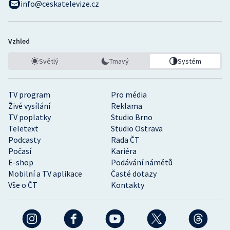
info@ceskatelevize.cz
Vzhled
Světlý
Tmavý
Systém
TV program
Pro média
Živé vysílání
Reklama
TV poplatky
Studio Brno
Teletext
Studio Ostrava
Podcasty
Rada ČT
Počasí
Kariéra
E-shop
Podávání námětů
Mobilní a TV aplikace
Časté dotazy
Vše o ČT
Kontakty