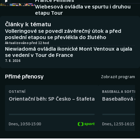
France Femmes
Baseball a softbal
Soutěže
Wiebesová ovládla ve spurtu i druhou
etapu Tour
Basketbal
Historické návraty
Články k tématu
Volleringové se povedl závěrečný útok a před
Biatlon
Aplikace ČT sport
poslední etapou se převlékla do žlutého
Aktualizováno před 12 hod
Niewiadomá ovládla ikonické Mont Ventoux a ujala
Boby a skeleton
AZ kvíz
se vedení v Tour de France
7. 8. 2026
Box
Přímé přenosy
Zobrazit program
Curling
OSTATNÍ
BASEBALL A SOFTBA
Dostihy
Orientační běh: SP Česko – štafeta
Baseballová ex
Florbal
Dnes
,
10:50
-
15:00
Dnes
,
12:55
-
16:15
Futsal
Golf