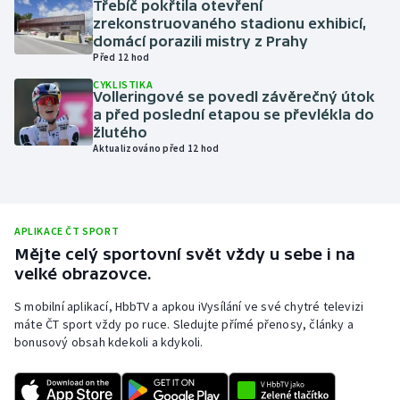
Třebíč pokřtila otevření
zrekonstruovaného stadionu exhibicí,
Olympijské hry
domácí porazili mistry z Prahy
Před 12 hod
Parasport
CYKLISTIKA
Volleringové se povedl závěrečný útok
Plavání
a před poslední etapou se převlékla do
žlutého
Aktualizováno před 12 hod
Plážový volejbal
Ragby
APLIKACE ČT SPORT
Rychlobruslení
Mějte celý sportovní svět vždy u sebe i na
velké obrazovce.
Rychlostní kanoistika
S mobilní aplikací, HbbTV a apkou iVysílání ve své chytré televizi
máte ČT sport vždy po ruce. Sledujte přímé přenosy, články a
Short track
bonusový obsah kdekoli a kdykoli.
Sportovní střelba