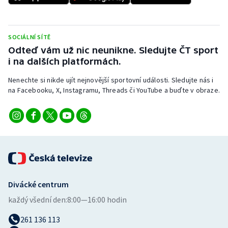
Stolní tenis
Triatlon
SOCIÁLNÍ SÍTĚ
Odteď vám už nic neunikne. Sledujte ČT sport
Veslování
i na dalších platformách.
Vodní slalom
Nenechte si nikde ujít nejnovější sportovní události. Sledujte nás i
na Facebooku, X, Instagramu, Threads či YouTube a buďte v obraze.
Volejbal
Ostatní
Divácké centrum
každý všední den:
8:00—16:00 hodin
261 136 113