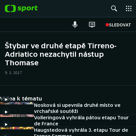
POPULÁRNÍ
SLEDOVAT
Fotbal
Štybar ve druhé etapě Tirreno-
Adriatico nezachytil nástup
Hokej
Thomase
Tenis
9. 3. 2017
Atletika
Cyklistika
Videa k tématu
Nosková si upevnila druhé místo ve
DALŠÍ SPORTY
vrchařské soutěži
Volleringová vyhrála pátou etapu Tour
de France
Americký fotbal
NEPŘEHLÉDNĚTE
Haugstedová vyhrála 3. etapu Tour de