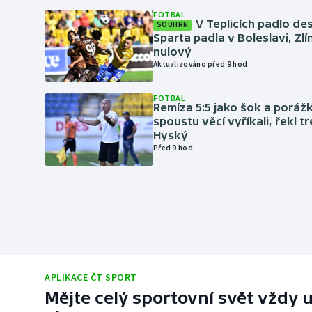
FOTBAL
V Teplicích padlo de
SOUHRN
Sparta padla v Boleslavi, Zl
nulový
Aktualizováno před 9 hod
FOTBAL
Remíza 5:5 jako šok a porážka
spoustu věcí vyříkali, řekl t
Hyský
Před 9 hod
APLIKACE ČT SPORT
Mějte celý sportovní svět vždy u