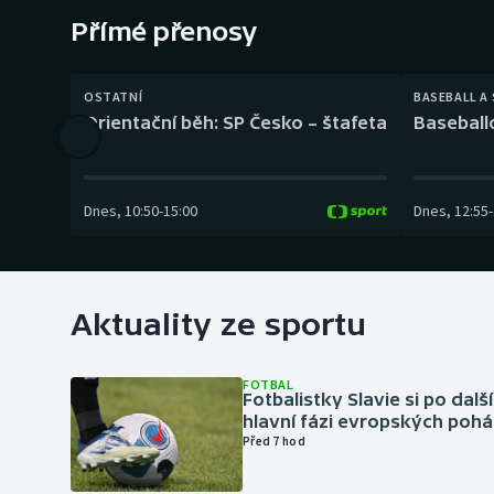
Curling
Přímé přenosy
Dostihy
OSTATNÍ
BASEBALL A
Florbal
Orientační běh: SP Česko – štafeta
Baseball
Futsal
Dnes
,
10:50
-
15:00
Dnes
,
12:55
-
Golf
Gymnastika
Aktuality ze sportu
FOTBAL
Fotbalistky Slavie si po dalš
hlavní fázi evropských pohá
Před 7 hod