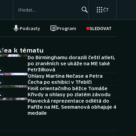
ČT
Podcasty
Program
SLEDOVAT
NEPŘEHLÉDNĚTE
Soutěže
idea k tématu
Do Birminghamu dorazili čeští atleti,
Historické návraty
po zraněních se ukáže na ME také
Petržilková
Aplikace ČT sport
Ohlasy Martina Nečase a Petra
Čecha po exhibici v Třebíči
AZ kvíz
Finiš orientačního běžce Tomáše
Křivdy a ohlasy po zlatém závodu
Plavecká reprezentace odlétá do
Paříže na ME, Seemanová obhajuje 4
medaile