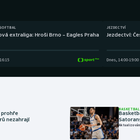
Moderní pětiboj
Triatlon
Motorsport
Veslování
 SOFTBAL
JEZDECTVÍ
Olympijské hry
Vodní slalom
ová extraliga: Hroši Brno – Eagles Praha
Jezdectví: Č
Parasport
Volejbal
16:15
Dnes
,
14:00
-
19:00
Plavání
Ostatní
Plážový volejbal
BASKETBAL
í prohře
Basketb
rů nezahrají
Satoran
Aktualizován