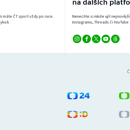
na dalších platf
izi máte ČT sport vždy po ruce.
Nenechte si nikde ujít nejnovější
ykoli.
Instagramu, Threads či YouTube 
Č