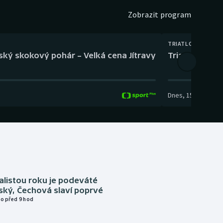
Zobrazit program
TRIATLON
eský skokový pohár – Velká cena Jítravy
Triatlon: XTE
Dnes
,
15:00
-
16:10
alistou roku je podeváté
ský, Čechová slaví poprvé
o před 9 hod