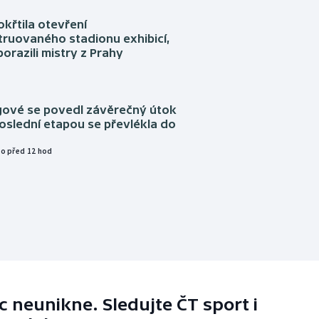
okřtila otevření
truovaného stadionu exhibicí,
orazili mistry z Prahy
ngové se povedl závěrečný útok
oslední etapou se převlékla do
o před 12 hod
 neunikne. Sledujte ČT sport i