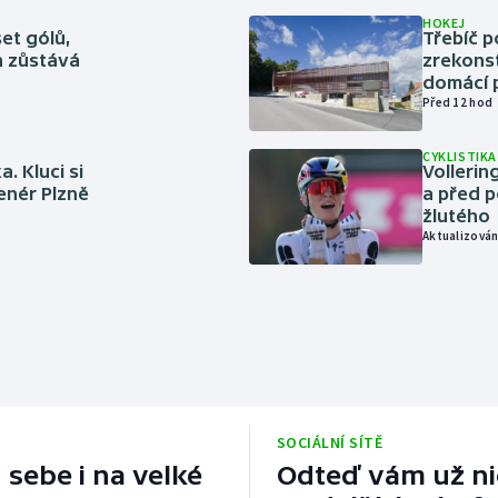
HOKEJ
set gólů,
Třebíč p
ín zůstává
zrekons
domácí p
Před 12 hod
CYKLISTIKA
. Kluci si
Volleri
renér Plzně
a před p
žlutého
Aktualizován
SOCIÁLNÍ SÍTĚ
 sebe i na velké
Odteď vám už nic