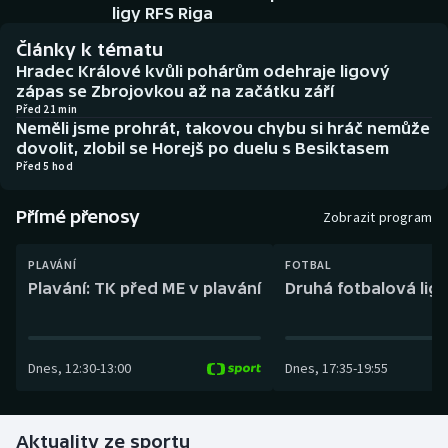
Baseball a softbal
Soutěže
ligy RFS Riga
Články k tématu
Basketbal
Historické návraty
Hradec Králové kvůli pohárům odehraje ligový
zápas se Zbrojovkou až na začátku září
Biatlon
Aplikace ČT sport
Před 21 min
Neměli jsme prohrát, takovou chybu si hráč nemůže
dovolit, zlobil se Horejš po duelu s Besiktasem
Boby a skeleton
AZ kvíz
Před 5 hod
Box
Přímé přenosy
Zobrazit program
Curling
PLAVÁNÍ
FOTBAL
Plavání: TK před ME v plavání
Druhá fotbalová liga
Dostihy
Florbal
Dnes
,
12:30
-
13:00
Dnes
,
17:35
-
19:55
Futsal
Aktuality ze sportu
Golf