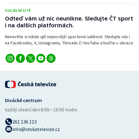
Stolní tenis
SOCIÁLNÍ SÍTĚ
Odteď vám už nic neunikne. Sledujte ČT sport
Triatlon
i na dalších platformách.
Veslování
Nenechte si nikde ujít nejnovější sportovní události. Sledujte nás i
na Facebooku, X, Instagramu, Threads či YouTube a buďte v obraze.
Vodní slalom
Volejbal
Ostatní
Divácké centrum
každý všední den:
8:00—16:00 hodin
261 136 113
info@ceskatelevize.cz