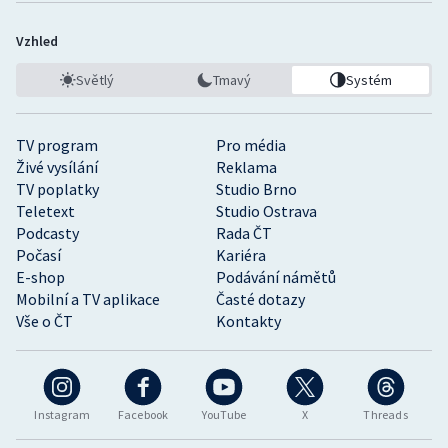
Vzhled
Světlý
Tmavý
Systém
TV program
Pro média
Živé vysílání
Reklama
TV poplatky
Studio Brno
Teletext
Studio Ostrava
Podcasty
Rada ČT
Počasí
Kariéra
E-shop
Podávání námětů
Mobilní a TV aplikace
Časté dotazy
Vše o ČT
Kontakty
Instagram
Facebook
YouTube
X
Threads