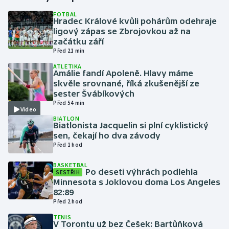
FOTBAL
Hradec Králové kvůli pohárům odehraje
Gymnastika
ligový zápas se Zbrojovkou až na
začátku září
Házená
Před 21 min
ATLETIKA
Jezdectví
Amálie fandí Apoleně. Hlavy máme
skvěle srovnané, říká zkušenější ze
sester Švábíkových
Judo
Před 54 min
Video
BIATLON
Krasobruslení
Biatlonista Jacquelin si plní cyklistický
sen, čekají ho dva závody
Lezení
Před 1 hod
BASKETBAL
Lyže a snowboard
Po deseti výhrách podlehla
SESTŘIH
Minnesota s Joklovou doma Los Angeles
82:89
Moderní pětiboj
Před 2 hod
TENIS
Motorsport
V Torontu už bez Češek: Bartůňková