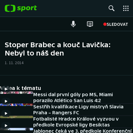
POPULÁRNÍ
SLEDOVAT
Fotbal
Stoper Brabec a kouč Lavička:
Nebyl to náš den
Hokej
1. 11. 2014
Tenis
Atletika
Videa k tématu
Cyklistika
Messi dal první góly po MS, Miami
porazilo Atlético San Luis 4:2
Sestřih kvalifikace Ligy mistryň Slavia
DALŠÍ SPORTY
Praha – Rangers FC
Fotbalisté Hradce Králové vyzvou v
Americký fotbal
NEPŘEHLÉDNĚTE
předkole Evropské ligy Besiktas
Jablonec čeká ve 3. předkole Konferenční