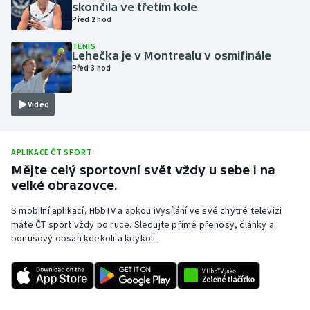
skončila ve třetím kole
Olympijské hry
Před 2 hod
TENIS
Parasport
Lehečka je v Montrealu v osmifinále
Před 3 hod
Plavání
Video
Plážový volejbal
Ragby
APLIKACE ČT SPORT
Mějte celý sportovní svět vždy u sebe i na
velké obrazovce.
Rychlobruslení
S mobilní aplikací, HbbTV a apkou iVysílání ve své chytré televizi
Rychlostní kanoistika
máte ČT sport vždy po ruce. Sledujte přímé přenosy, články a
bonusový obsah kdekoli a kdykoli.
Short track
Sportovní střelba