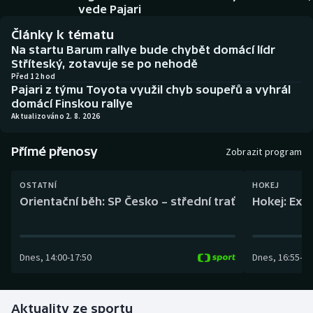
Baseball a softbal
Soutěže
vede Pajari
Články k tématu
Basketbal
Historické návraty
Na startu Barum rallye bude chybět domácí lídr
Stříteský, zotavuje se po nehodě
Biatlon
Aplikace ČT sport
Před 12 hod
Pajari z týmu Toyota využil chyb soupeřů a vyhrál
domácí Finskou rallye
Boby a skeleton
AZ kvíz
Aktualizováno 2. 8. 2026
Box
Přímé přenosy
Zobrazit program
Curling
OSTATNÍ
HOKEJ
Orientační běh: SP Česko – střední trať
Hokej: Exh
Dostihy
Florbal
Dnes
,
14:00
-
17:50
Dnes
,
16:55
-
19
Futsal
Aktuality ze sportu
Golf