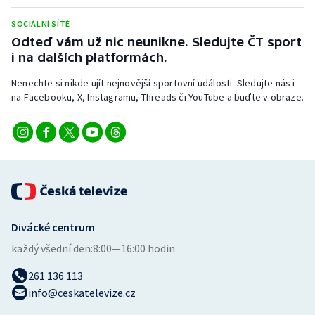
Stolní tenis
SOCIÁLNÍ SÍTĚ
Odteď vám už nic neunikne. Sledujte ČT sport
Triatlon
i na dalších platformách.
Veslování
Nenechte si nikde ujít nejnovější sportovní události. Sledujte nás i
na Facebooku, X, Instagramu, Threads či YouTube a buďte v obraze.
Vodní slalom
Volejbal
Ostatní
Divácké centrum
každý všední den:
8:00—16:00 hodin
261 136 113
info@ceskatelevize.cz