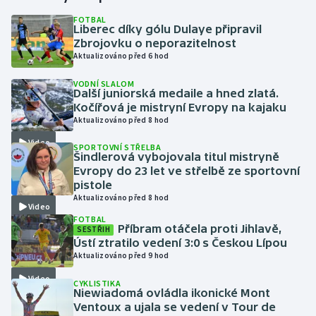
FOTBAL
Liberec díky gólu Dulaye připravil
Gymnastika
Zbrojovku o neporazitelnost
Aktualizováno před 6 hod
Házená
VODNÍ SLALOM
Další juniorská medaile a hned zlatá.
Jezdectví
Kočířová je mistryní Evropy na kajaku
Aktualizováno před 8 hod
Judo
Video
SPORTOVNÍ STŘELBA
Šindlerová vybojovala titul mistryně
Krasobruslení
Evropy do 23 let ve střelbě ze sportovní
pistole
Aktualizováno před 8 hod
Lezení
Video
FOTBAL
Příbram otáčela proti Jihlavě,
SESTŘIH
Lyže a snowboard
Ústí ztratilo vedení 3:0 s Českou Lípou
Aktualizováno před 9 hod
Moderní pětiboj
Video
CYKLISTIKA
Niewiadomá ovládla ikonické Mont
Motorsport
Ventoux a ujala se vedení v Tour de