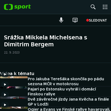
POPULÁRNÍ
SLEDOVAT
Fotbal
Srážka Mikkela Michelsena s
Dimitrim Bergem
Hokej
22. 9. 2023
Tenis
Atletika
Videa k tématu
Cyklistika
Pro Jakuba Terešáka skončila po pádu
sezona MČR v motokrosu
Pajari po Estonsku vyhrál i domácí
DALŠÍ SPORTY
Finskou rallye
Dvě závěrečné jízdy Jana Kvěcha a finále
Americký fotbal
NEPŘEHLÉDNĚTE
GP v Lodži
Ogier a Evans ve Finské rallye havarovali,