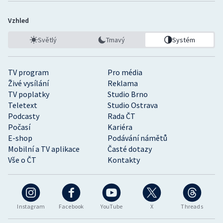
Vzhled
Světlý
Tmavý
Systém
TV program
Pro média
Živé vysílání
Reklama
TV poplatky
Studio Brno
Teletext
Studio Ostrava
Podcasty
Rada ČT
Počasí
Kariéra
E-shop
Podávání námětů
Mobilní a TV aplikace
Časté dotazy
Vše o ČT
Kontakty
Instagram
Facebook
YouTube
X
Threads