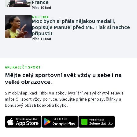
France
Před 10 hod
Olympijské hry
ATLETIKA
Moc bych si přála nějakou medaili,
Parasport
popisuje Manuel před ME. Tlak si nechce
připustit
Plavání
Před 11 hod
Plážový volejbal
Ragby
APLIKACE ČT SPORT
Mějte celý sportovní svět vždy u sebe i na
velké obrazovce.
Rychlobruslení
S mobilní aplikací, HbbTV a apkou iVysílání ve své chytré televizi
Rychlostní kanoistika
máte ČT sport vždy po ruce. Sledujte přímé přenosy, články a
bonusový obsah kdekoli a kdykoli.
Short track
Sportovní střelba