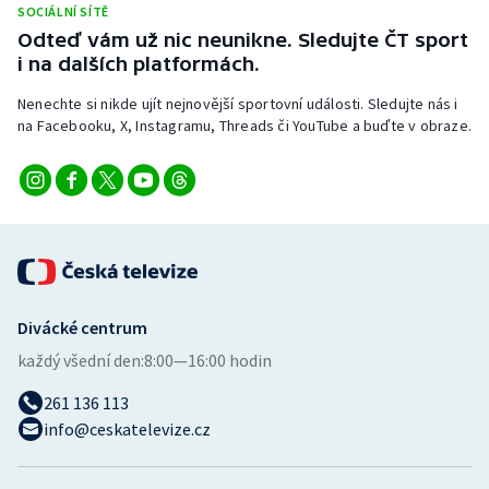
SOCIÁLNÍ SÍTĚ
Stolní tenis
Odteď vám už nic neunikne. Sledujte ČT sport
i na dalších platformách.
Triatlon
Nenechte si nikde ujít nejnovější sportovní události. Sledujte nás i
Veslování
na Facebooku, X, Instagramu, Threads či YouTube a buďte v obraze.
Vodní slalom
Volejbal
Ostatní
Divácké centrum
každý všední den:
8:00—16:00 hodin
261 136 113
info@ceskatelevize.cz