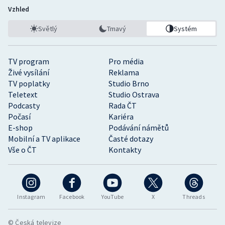
Vzhled
Světlý
Tmavý
Systém
TV program
Pro média
Živé vysílání
Reklama
TV poplatky
Studio Brno
Teletext
Studio Ostrava
Podcasty
Rada ČT
Počasí
Kariéra
E-shop
Podávání námětů
Mobilní a TV aplikace
Časté dotazy
Vše o ČT
Kontakty
Instagram
Facebook
YouTube
X
Threads
© Česká televize