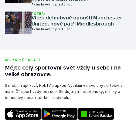
Aktualizováno před 3 hod
Olympijské hry
FOTBAL
Vítek definitivně opouští Manchester
Parasport
United, nově patří Middlesbrough
Aktualizováno před 3 hod
Plavání
Plážový volejbal
APLIKACE ČT SPORT
Ragby
Mějte celý sportovní svět vždy u sebe i na
velké obrazovce.
Rychlobruslení
S mobilní aplikací, HbbTV a apkou iVysílání ve své chytré televizi
máte ČT sport vždy po ruce. Sledujte přímé přenosy, články a
Rychlostní kanoistika
bonusový obsah kdekoli a kdykoli.
Short track
Sportovní střelba