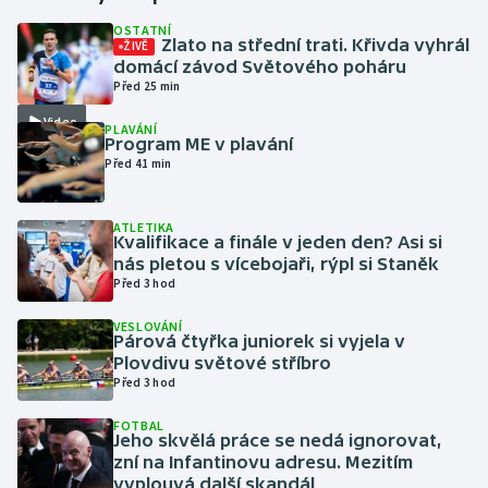
OSTATNÍ
Zlato na střední trati. Křivda vyhrál
ŽIVĚ
Gymnastika
domácí závod Světového poháru
Před 25 min
Házená
Video
PLAVÁNÍ
Program ME v plavání
Jezdectví
Před 41 min
Judo
ATLETIKA
Kvalifikace a finále v jeden den? Asi si
Krasobruslení
nás pletou s vícebojaři, rýpl si Staněk
Před 3 hod
Lezení
VESLOVÁNÍ
Párová čtyřka juniorek si vyjela v
Lyže a snowboard
Plovdivu světové stříbro
Před 3 hod
Moderní pětiboj
FOTBAL
Jeho skvělá práce se nedá ignorovat,
zní na Infantinovu adresu. Mezitím
Motorsport
vyplouvá další skandál