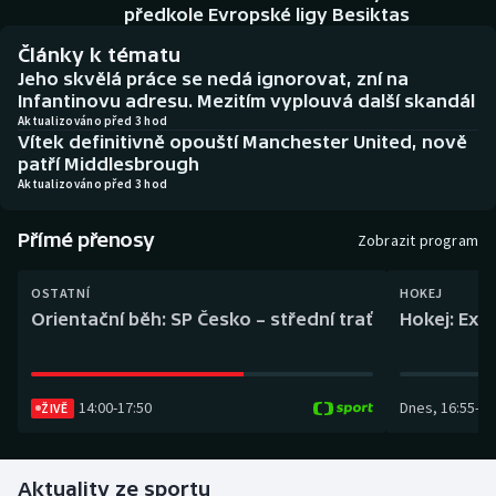
Baseball a softbal
Soutěže
předkole Evropské ligy Besiktas
Články k tématu
Basketbal
Historické návraty
Jeho skvělá práce se nedá ignorovat, zní na
Infantinovu adresu. Mezitím vyplouvá další skandál
Biatlon
Aplikace ČT sport
Aktualizováno před 3 hod
Vítek definitivně opouští Manchester United, nově
patří Middlesbrough
Boby a skeleton
AZ kvíz
Aktualizováno před 3 hod
Box
Přímé přenosy
Zobrazit program
Curling
OSTATNÍ
HOKEJ
Orientační běh: SP Česko – střední trať
Hokej: Exh
Dostihy
Florbal
14:00
-
17:50
Dnes
,
16:55
-
19
ŽIVĚ
Futsal
Aktuality ze sportu
Golf