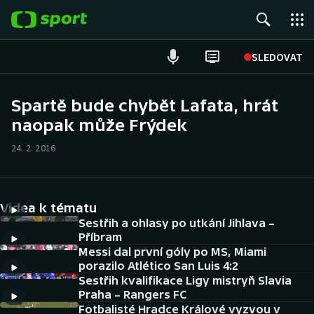
POPULÁRNÍ
SLEDOVAT
Fotbal
Spartě bude chybět Lafata, hrát
naopak může Frýdek
Hokej
24. 2. 2016
Tenis
Atletika
Videa k tématu
Cyklistika
Sestřih a ohlasy po utkání Jihlava –
Příbram
Messi dal první góly po MS, Miami
DALŠÍ SPORTY
porazilo Atlético San Luis 4:2
Sestřih kvalifikace Ligy mistryň Slavia
Americký fotbal
NEPŘEHLÉDNĚTE
Praha – Rangers FC
Fotbalisté Hradce Králové vyzvou v