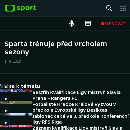
POPULÁRNÍ
SLEDOVAT
Fotbal
Sparta trénuje před vrcholem
sezony
Hokej
1. 6. 2013
Tenis
Atletika
Videa k tématu
Cyklistika
Sestřih kvalifikace Ligy mistryň Slavia
Praha – Rangers FC
Fotbalisté Hradce Králové vyzvou v
DALŠÍ SPORTY
předkole Evropské ligy Besiktas
Jablonec čeká ve 3. předkole Konferenční
Americký fotbal
NEPŘEHLÉDNĚTE
ligy RFS Riga
Záznam kvalifikace Ligy mistryň Slavia