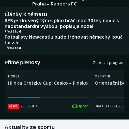
Baseball a softbal
Soutěže
Praha – Rangers FC
Články k tématu
Basketbal
Historické návraty
RFS je zkušený tým s plno hráči nad 30 let, navíc s
nadstandardní výškou, popisuje Kozel
Biatlon
Aplikace ČT sport
Před 1 hod
Fotbalisty Newcastlu bude trénovat německý kouč
Jaissle
Boby a skeleton
AZ kvíz
Před 3 hod
Box
Přímé přenosy
Zobrazit program
Curling
HOKEJ
OSTATNÍ
Hlinka Gretzky Cup: Česko – Finsko
Orientační běh
Dostihy
Florbal
23:03
-
01:43
Dnes
,
11:50
-
16:00
ŽIVĚ
Futsal
Aktuality ze sportu
Golf