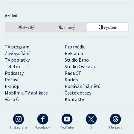
Vzhled
Světlý
Tmavý
Systém
TV program
Pro média
Živé vysílání
Reklama
TV poplatky
Studio Brno
Teletext
Studio Ostrava
Podcasty
Rada ČT
Počasí
Kariéra
E-shop
Podávání námětů
Mobilní a TV aplikace
Časté dotazy
Vše o ČT
Kontakty
Instagram
Facebook
YouTube
X
Threads