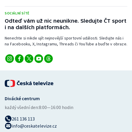
Stolní tenis
SOCIÁLNÍ SÍTĚ
Triatlon
Odteď vám už nic neunikne. Sledujte ČT sport
i na dalších platformách.
Veslování
Nenechte si nikde ujít nejnovější sportovní události. Sledujte nás i
na Facebooku, X, Instagramu, Threads či YouTube a buďte v obraze.
Vodní slalom
Volejbal
Ostatní
Divácké centrum
každý všední den:
8:00—16:00 hodin
261 136 113
info@ceskatelevize.cz