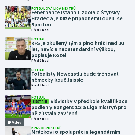
FOTBALOVÁ LIGA MISTRŮ
Fenerbahce Istanbul zdolalo Štýrský
Gymnastika
Hradec a je blíže případnému duelu se
Spartou
Házená
Před 1 hod
FOTBAL
Jezdectví
RFS je zkušený tým s plno hráči nad 30
let, navíc s nadstandardní výškou,
popisuje Kozel
Judo
Před 1 hod
FOTBAL
Krasobruslení
Fotbalisty Newcastlu bude trénovat
německý kouč Jaissle
Lezení
Před 3 hod
FOTBAL
Lyže a snowboard
Slávistky v předkole kvalifikace
SESTŘIH
podlehly Rangers 1:2 a Liga mistryň pro
ně zůstala zavřená
Moderní pětiboj
Před 3 hod
Video
KRASOBRUSLENÍ
Motorsport
Mrázkovi o spolupráci s legendárním