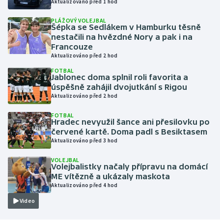
Aktualizováno před 1 hod
PLÁŽOVÝ VOLEJBAL
Gymnastika
Šépka se Sedlákem v Hamburku těsně
nestačili na hvězdné Nory a pak i na
Házená
Francouze
Aktualizováno před 2 hod
Jezdectví
FOTBAL
Jablonec doma splnil roli favorita a
úspěšně zahájil dvojutkání s Rigou
Judo
Aktualizováno před 2 hod
FOTBAL
Krasobruslení
Hradec nevyužil šance ani přesilovku po
červené kartě. Doma padl s Besiktasem
Lezení
Aktualizováno před 3 hod
VOLEJBAL
Lyže a snowboard
Volejbalistky načaly přípravu na domácí
ME vítězně a ukázaly maskota
Aktualizováno před 4 hod
Moderní pětiboj
Video
Motorsport