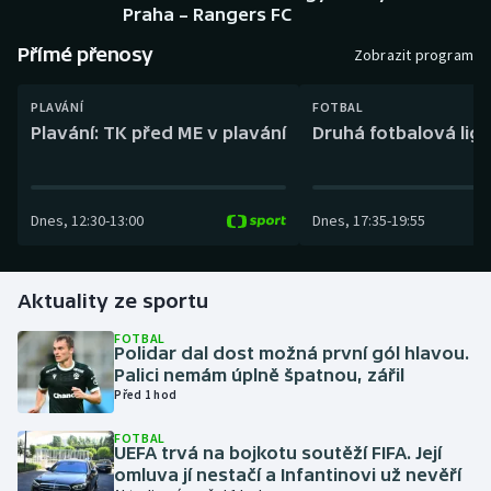
Baseball a softbal
Soutěže
Praha – Rangers FC
Přímé přenosy
Zobrazit program
Basketbal
Historické návraty
PLAVÁNÍ
FOTBAL
Biatlon
Aplikace ČT sport
Plavání: TK před ME v plavání
Druhá fotbalová liga
Boby a skeleton
AZ kvíz
Dnes
,
12:30
-
13:00
Dnes
,
17:35
-
19:55
Box
Curling
Aktuality ze sportu
Dostihy
FOTBAL
Polidar dal dost možná první gól hlavou.
Palici nemám úplně špatnou, zářil
Florbal
Před 1 hod
Futsal
FOTBAL
UEFA trvá na bojkotu soutěží FIFA. Její
omluva jí nestačí a Infantinovi už nevěří
Golf