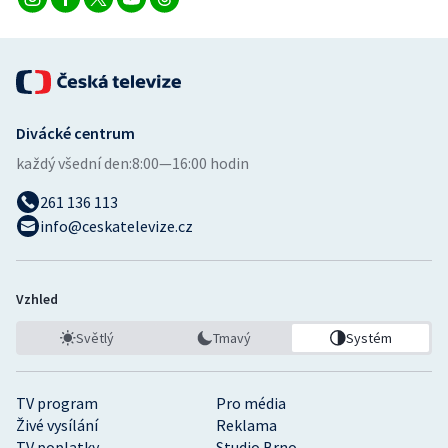
Stolní tenis
Triatlon
Veslování
Divácké centrum
Vodní slalom
každý všední den:
8:00—16:00 hodin
261 136 113
Volejbal
info@ceskatelevize.cz
Ostatní
Vzhled
Světlý
Tmavý
Systém
TV program
Pro média
Živé vysílání
Reklama
TV poplatky
Studio Brno