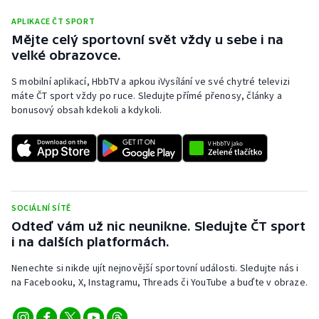
Olympijské hry
APLIKACE ČT SPORT
Mějte celý sportovní svět vždy u sebe i na
velké obrazovce.
Parasport
S mobilní aplikací, HbbTV a apkou iVysílání ve své chytré televizi
Plavání
máte ČT sport vždy po ruce. Sledujte přímé přenosy, články a
bonusový obsah kdekoli a kdykoli.
Plážový volejbal
Ragby
Rychlobruslení
SOCIÁLNÍ SÍTĚ
Odteď vám už nic neunikne. Sledujte ČT sport
Rychlostní kanoistika
i na dalších platformách.
Short track
Nenechte si nikde ujít nejnovější sportovní události. Sledujte nás i
na Facebooku, X, Instagramu, Threads či YouTube a buďte v obraze.
Sportovní střelba