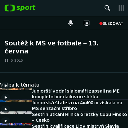
POPULÁRNÍ
SLEDOVAT
Fotbal
Soutěž k MS ve fotbale – 13.
června
Hokej
11. 6. 2026
Tenis
Atletika
Videa k tématu
Cyklistika
Juniorští vodní slalomáři zapsali na ME
kompletní medailovou sbírku
Juniorská štafeta na 4x400 m získala na
DALŠÍ SPORTY
MS senzační stříbro
Sestřih utkání Hlinka Gretzky Cupu Finsko
Americký fotbal
NEPŘEHLÉDNĚTE
– Česko
Sestřih kvalifikace Ligy mistryň Slavia