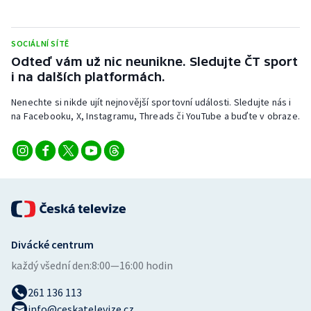
Short track
Sportovní střelba
SOCIÁLNÍ SÍTĚ
Odteď vám už nic neunikne. Sledujte ČT sport
i na dalších platformách.
Stolní tenis
Nenechte si nikde ujít nejnovější sportovní události. Sledujte nás i
Triatlon
na Facebooku, X, Instagramu, Threads či YouTube a buďte v obraze.
Veslování
Vodní slalom
Volejbal
Ostatní
Divácké centrum
každý všední den:
8:00—16:00 hodin
261 136 113
info@ceskatelevize.cz