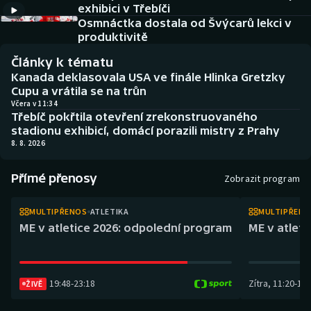
exhibici v Třebíči
Atletika
Soutěže
Osmnáctka dostala od Švýcarů lekci v
produktivitě
Baseball a softbal
Historické návraty
Články k tématu
Basketbal
Aplikace ČT sport
Kanada deklasovala USA ve finále Hlinka Gretzky
Cupu a vrátila se na trůn
Včera v 11:34
Biatlon
AZ kvíz
Třebíč pokřtila otevření zrekonstruovaného
stadionu exhibicí, domácí porazili mistry z Prahy
Boby a skeleton
8. 8. 2026
Box
Přímé přenosy
Zobrazit program
Curling
MULTIPŘENOS
ATLETIKA
MULTIPŘEN
ME v atletice 2026: odpolední program
ME v atlet
Cyklistika
Dostihy
19:48
-
23:18
Zítra
,
11:20
-
14:
ŽIVĚ
Florbal