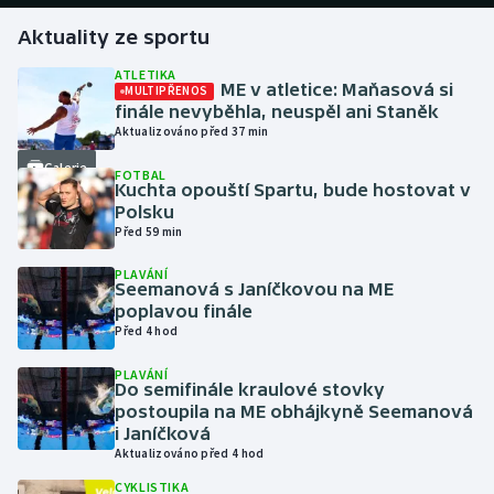
Aktuality ze sportu
Futsal
ATLETIKA
ME v atletice: Maňasová si
MULTIPŘENOS
Golf
finále nevyběhla, neuspěl ani Staněk
Aktualizováno před 37 min
Gymnastika
Galerie
FOTBAL
Kuchta opouští Spartu, bude hostovat v
Házená
Polsku
Před 59 min
Jezdectví
PLAVÁNÍ
Seemanová s Janíčkovou na ME
poplavou finále
Judo
Před 4 hod
Krasobruslení
PLAVÁNÍ
Do semifinále kraulové stovky
postoupila na ME obhájkyně Seemanová
Lezení
i Janíčková
Aktualizováno před 4 hod
Lyže a snowboard
CYKLISTIKA