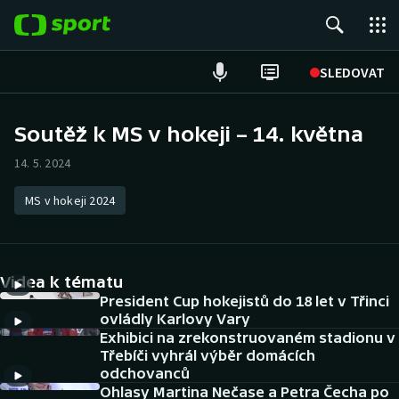
POPULÁRNÍ
SLEDOVAT
ME v atletice
Soutěž k MS v hokeji – 14. května
ME v plavání
14. 5. 2024
Fotbal
MS v hokeji 2024
Hokej
Videa k tématu
Tenis
President Cup hokejistů do 18 let v Třinci
ovládly Karlovy Vary
DALŠÍ SPORTY
Exhibici na zrekonstruovaném stadionu v
Třebíči vyhrál výběr domácích
Americký fotbal
NEPŘEHLÉDNĚTE
odchovanců
Ohlasy Martina Nečase a Petra Čecha po