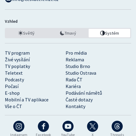
Vzhled
Světlý
Tmavý
Systém
TV program
Pro média
Živé vysílání
Reklama
TV poplatky
Studio Brno
Teletext
Studio Ostrava
Podcasty
Rada ČT
Počasí
Kariéra
E-shop
Podávání námětů
Mobilní a TV aplikace
Časté dotazy
Vše o ČT
Kontakty
Instagram
Facebook
YouTube
X
Threads