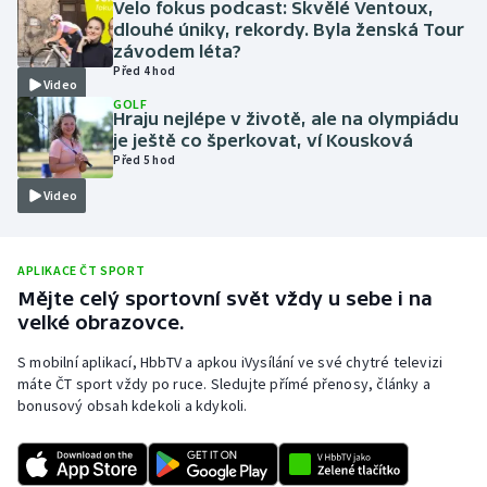
Velo fokus podcast: Skvělé Ventoux,
dlouhé úniky, rekordy. Byla ženská Tour
Moderní pětiboj
závodem léta?
Před 4 hod
Motorsport
Video
GOLF
Hraju nejlépe v životě, ale na olympiádu
Olympijské hry
je ještě co šperkovat, ví Kousková
Před 5 hod
Parasport
Video
Plavání
APLIKACE ČT SPORT
Plážový volejbal
Mějte celý sportovní svět vždy u sebe i na
velké obrazovce.
Ragby
S mobilní aplikací, HbbTV a apkou iVysílání ve své chytré televizi
máte ČT sport vždy po ruce. Sledujte přímé přenosy, články a
Rychlobruslení
bonusový obsah kdekoli a kdykoli.
Rychlostní kanoistika