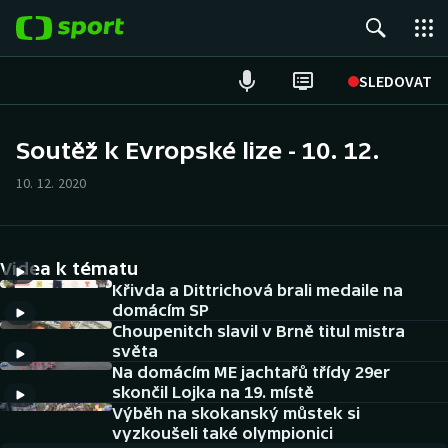
POPULÁRNÍ
SLEDOVAT
Fotbal
Soutěž k Evropské lize - 10. 12.
Hokej
10. 12. 2020
Tenis
Videa k tématu
Atletika
Křivda a Dittrichová brali medaile na
domácím SP
Cyklistika
Choupenitch slavil v Brně titul mistra
světa
DALŠÍ SPORTY
Na domácím ME jachtařů třídy 29er
skončil Lojka na 19. místě
Americký fotbal
Výběh na skokanský můstek si
NEPŘEHLÉDNĚTE
vyzkoušeli také olympionici