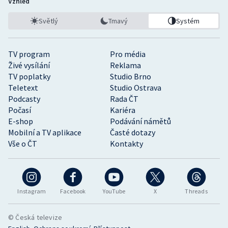
Vzhled
Světlý
Tmavý
Systém
TV program
Pro média
Živé vysílání
Reklama
TV poplatky
Studio Brno
Teletext
Studio Ostrava
Podcasty
Rada ČT
Počasí
Kariéra
E-shop
Podávání námětů
Mobilní a TV aplikace
Časté dotazy
Vše o ČT
Kontakty
Instagram
Facebook
YouTube
X
Threads
© Česká televize