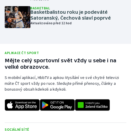
Olympijské hry
BASKETBAL
Basketbalistou roku je podeváté
Satoranský, Čechová slaví poprvé
Parasport
Aktualizováno před 12 hod
Plavání
Plážový volejbal
APLIKACE ČT SPORT
Mějte celý sportovní svět vždy u sebe i na
Ragby
velké obrazovce.
S mobilní aplikací, HbbTV a apkou iVysílání ve své chytré televizi
Rychlobruslení
máte ČT sport vždy po ruce. Sledujte přímé přenosy, články a
bonusový obsah kdekoli a kdykoli.
Rychlostní kanoistika
Short track
Sportovní střelba
SOCIÁLNÍ SÍTĚ