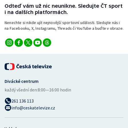
Stolní tenis
Odteď vám už nic neunikne. Sledujte ČT sport
i na dalších platformách.
Triatlon
Nenechte si nikde ujít nejnovější sportovní události. Sledujte nás i
na Facebooku, X, Instagramu, Threads či YouTube a buďte v obraze.
Veslování
Vodní slalom
Volejbal
Ostatní
Divácké centrum
každý všední den:
8:00—16:00 hodin
261 136 113
info@ceskatelevize.cz