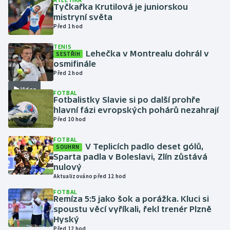
Tyčkařka Krutilová je juniorskou
mistryní světa
Gymnastika
Před 1 hod
TENIS
Házená
Lehečka v Montrealu dohrál v
SESTŘIH
osmifinále
Jezdectví
Před 2 hod
Video
FOTBAL
Judo
Fotbalistky Slavie si po další prohře
hlavní fázi evropských pohárů nezahrají
Před 10 hod
Krasobruslení
FOTBAL
Lezení
V Teplicích padlo deset gólů,
SOUHRN
Sparta padla v Boleslavi, Zlín zůstává
nulový
Lyže a snowboard
Aktualizováno před 12 hod
FOTBAL
Moderní pětiboj
Remíza 5:5 jako šok a porážka. Kluci si
spoustu věcí vyříkali, řekl trenér Plzně
Hyský
Motorsport
Před 12 hod