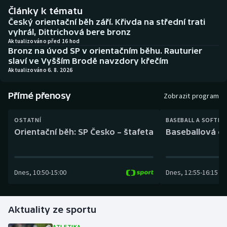
Baseball a softbal
Soutěže
Články k tématu
Český orientační běh září. Křivda na střední trati
Basketbal
Historické návraty
vyhrál, Dittrichová bere bronz
Aktualizováno před 16 hod
Bronz na úvod SP v orientačním běhu. Rauturier
Biatlon
Aplikace ČT sport
slaví ve Vyšším Brodě navzdory křečím
Aktualizováno 6. 8. 2026
Boby a skeleton
AZ kvíz
Přímé přenosy
Zobrazit program
Box
OSTATNÍ
BASEBALL A SOFTBA
Curling
Orientační běh: SP Česko – štafeta
Baseballová ex
Dostihy
Dnes
,
10:50
-
15:00
Dnes
,
12:55
-
16:15
Florbal
Futsal
Aktuality ze sportu
Golf
ATLETIKA