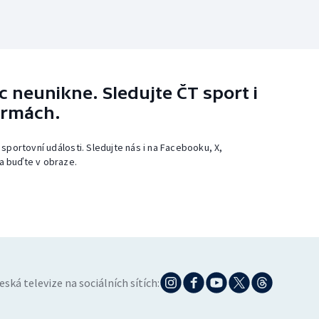
 neunikne. Sledujte ČT sport i
ormách.
 sportovní události. Sledujte nás i na Facebooku, X,
a buďte v obraze.
eská televize na sociálních sítích: