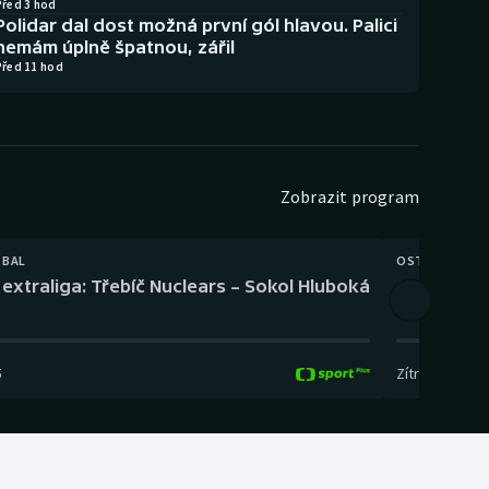
Před 3 hod
Polidar dal dost možná první gól hlavou. Palici
nemám úplně špatnou, zářil
Před 11 hod
Zobrazit program
TBAL
OSTATNÍ
extraliga: Třebíč Nuclears – Sokol Hluboká
Orientační
5
Zítra
,
14:00
-
17