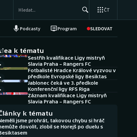
ČT
Podcasty
Program
SLEDOVAT
NEPŘEHLÉDNĚTE
Soutěže
idea k tématu
Sestřih kvalifikace Ligy mistryň
Historické návraty
Slavia Praha – Rangers FC
Fotbalisté Hradce Králové vyzvou v
Aplikace ČT sport
předkole Evropské ligy Besiktas
Jablonec čeká ve 3. předkole
AZ kvíz
Konferenční ligy RFS Riga
Záznam kvalifikace Ligy mistryň
Slavia Praha – Rangers FC
Články k tématu
Neměli jsme prohrát, takovou chybu si hráč
nemůže dovolit, zlobil se Horejš po duelu s
Besiktasem