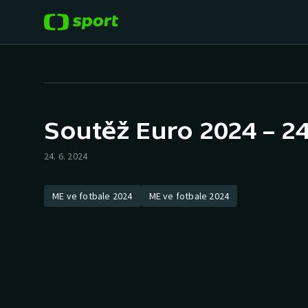
POPULÁRNÍ
DALŠÍ SPORTY
Fotbal
Americký fotbal
Soutěž Euro 2024 – 24
Hokej
Baseball a softbal
24. 6. 2024
Tenis
Basketbal
ME ve fotbale 2024
ME ve fotbale 2024
Atletika
Biatlon
Cyklistika
Boby a skeleton
Box