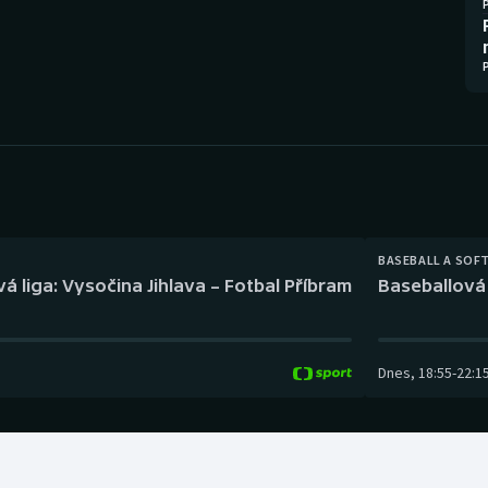
Moderní pětiboj
Triatlon
Motorsport
Veslování
Olympijské hry
Vodní slalom
Parasport
Volejbal
Plavání
Ostatní
BASEBALL A SOF
Plážový volejbal
á liga: Vysočina Jihlava – Fotbal Příbram
Baseballová 
Dnes
,
18:55
-
22:1