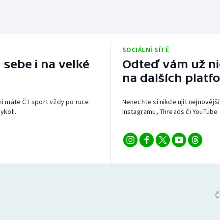
SOCIÁLNÍ SÍTĚ
 sebe i na velké
Odteď vám už nic
na dalších platf
izi máte ČT sport vždy po ruce.
Nenechte si nikde ujít nejnovější
ykoli.
Instagramu, Threads či YouTube 
Č