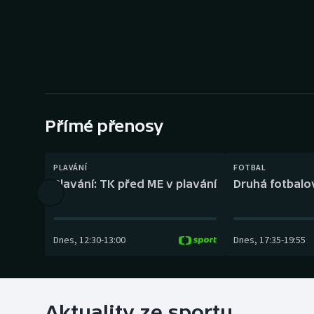
Curling
Dostihy
Florbal
Futsal
Přímé přenosy
Golf
PLAVÁNÍ
FOTBAL
Gymnastika
Plavání: TK před ME v plavání
Druhá fotbalov
Dnes
,
12:30
-
13:00
Dnes
,
17:35
-
19:55
Aktuality ze sportu