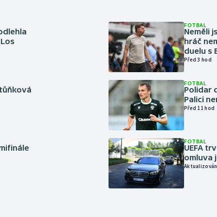
FOTBAL
odlehla
Neměli j
 Los
hráč nem
duelu s
Před 3 hod
FOTBAL
rtůňková
Polidar 
Palici n
Před 11 hod
FOTBAL
mifinále
UEFA trv
omluva j
Aktualizován