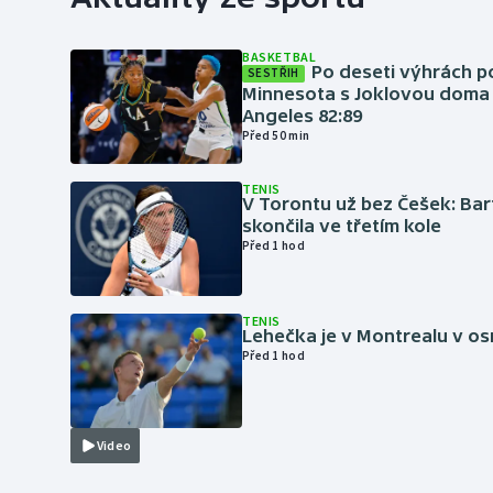
BASKETBAL
Po deseti výhrách p
SESTŘIH
Minnesota s Joklovou doma
Angeles 82:89
Před 50 min
TENIS
V Torontu už bez Češek: Ba
skončila ve třetím kole
Před 1 hod
TENIS
Lehečka je v Montrealu v os
Před 1 hod
Video