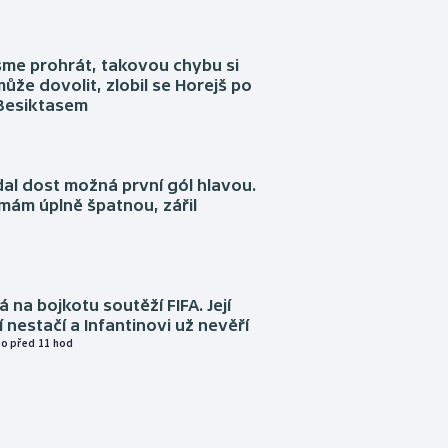
sme prohrát, takovou chybu si
ůže dovolit, zlobil se Horejš po
 Besiktasem
dal dost možná první gól hlavou.
emám úplně špatnou, zářil
á na bojkotu soutěží FIFA. Její
í nestačí a Infantinovi už nevěří
o před 11 hod