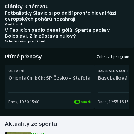
Baseball a softbal
Soutěže
Články k tématu
Fotbalistky Slavie si po další prohře hlavní fázi
Basketbal
Historické návraty
evropských pohárů nezahrají
Před 8 hod
V Teplicích padlo deset gólů, Sparta padla v
Biatlon
Aplikace ČT sport
Boleslavi, Zlín zůstává nulový
Aktualizováno před 9 hod
Boby a skeleton
AZ kvíz
Přímé přenosy
Zobrazit program
Box
OSTATNÍ
BASEBALL A SOFTBA
Curling
Orientační běh: SP Česko – štafeta
Baseballová ex
Dostihy
Dnes
,
10:50
-
15:00
Dnes
,
12:55
-
16:15
Florbal
Futsal
Aktuality ze sportu
Golf
FOTBAL