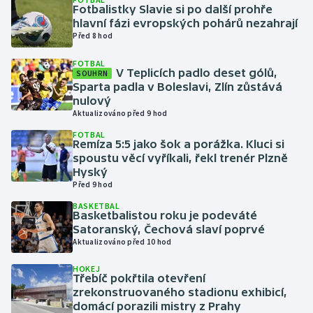
Fotbalistky Slavie si po další prohře
hlavní fázi evropských pohárů nezahrají
Gymnastika
Před 8 hod
FOTBAL
Házená
V Teplicích padlo deset gólů,
SOUHRN
Sparta padla v Boleslavi, Zlín zůstává
Jezdectví
nulový
Aktualizováno před 9 hod
Judo
FOTBAL
Remíza 5:5 jako šok a porážka. Kluci si
spoustu věcí vyříkali, řekl trenér Plzně
Krasobruslení
Hyský
Před 9 hod
Lezení
BASKETBAL
Basketbalistou roku je podeváté
Satoranský, Čechová slaví poprvé
Lyže a snowboard
Aktualizováno před 10 hod
Moderní pětiboj
HOKEJ
Třebíč pokřtila otevření
zrekonstruovaného stadionu exhibicí,
Motorsport
domácí porazili mistry z Prahy