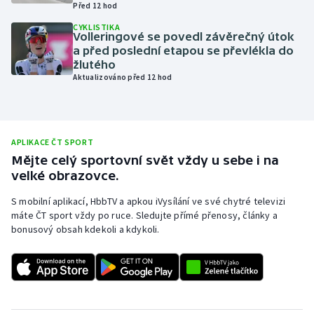
Před 12 hod
Olympijské hry
CYKLISTIKA
Volleringové se povedl závěrečný útok
a před poslední etapou se převlékla do
Parasport
žlutého
Aktualizováno před 12 hod
Plavání
Plážový volejbal
APLIKACE ČT SPORT
Ragby
Mějte celý sportovní svět vždy u sebe i na
velké obrazovce.
Rychlobruslení
S mobilní aplikací, HbbTV a apkou iVysílání ve své chytré televizi
máte ČT sport vždy po ruce. Sledujte přímé přenosy, články a
Rychlostní kanoistika
bonusový obsah kdekoli a kdykoli.
Short track
Sportovní střelba