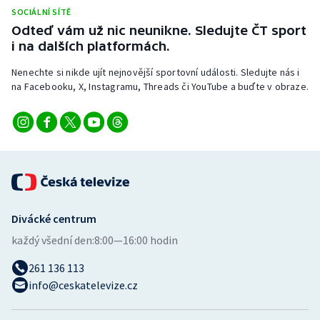
Stolní tenis
SOCIÁLNÍ SÍTĚ
Odteď vám už nic neunikne. Sledujte ČT sport
Triatlon
i na dalších platformách.
Nenechte si nikde ujít nejnovější sportovní události. Sledujte nás i
Veslování
na Facebooku, X, Instagramu, Threads či YouTube a buďte v obraze.
Vodní slalom
Volejbal
Ostatní
Divácké centrum
každý všední den:
8:00—16:00 hodin
261 136 113
info@ceskatelevize.cz