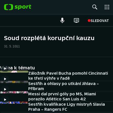
POPULÁRNÍ
SLEDOVAT
Fotbal
Soud rozplétá korupční kauzu
Hokej
31. 5. 2011
Tenis
Videa k tématu
Atletika
Záložník Pavel Bucha pomohl Cincinnati
ke třetí výhře v řadě
Cyklistika
Sestřih a ohlasy po utkání Jihlava –
Příbram
DALŠÍ SPORTY
Messi dal první góly po MS, Miami
porazilo Atlético San Luis 4:2
Americký fotbal
Sestřih kvalifikace Ligy mistryň Slavia
NEPŘEHLÉDNĚTE
Praha – Rangers FC