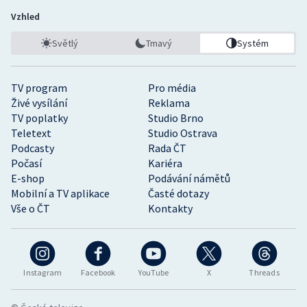
Vzhled
Světlý
Tmavý
Systém
TV program
Pro média
Živé vysílání
Reklama
TV poplatky
Studio Brno
Teletext
Studio Ostrava
Podcasty
Rada ČT
Počasí
Kariéra
E-shop
Podávání námětů
Mobilní a TV aplikace
Časté dotazy
Vše o ČT
Kontakty
Instagram
Facebook
YouTube
X
Threads