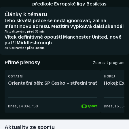
Baseball a softbal
Soutěže
předkole Evropské ligy Besiktas
Články k tématu
Basketbal
Historické návraty
Jeho skvělá práce se nedá ignorovat, zní na
Infantinovu adresu. Mezitím vyplouvá další skandál
Biatlon
Aplikace ČT sport
Aktualizováno před 33 min
Vítek definitivně opouští Manchester United, nově
patří Middlesbrough
Boby a skeleton
AZ kvíz
Aktualizováno před 40 min
Box
Přímé přenosy
Zobrazit program
Curling
OSTATNÍ
HOKEJ
Orientační běh: SP Česko – střední trať
Hokej: Exh
Dostihy
Florbal
Dnes
,
14:00
-
17:50
Dnes
,
16:55
-
19
Futsal
Aktuality ze sportu
Golf