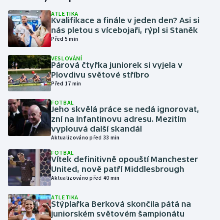
ATLETIKA
Kvalifikace a finále v jeden den? Asi si
Gymnastika
nás pletou s vícebojaři, rýpl si Staněk
Před 5 min
Házená
VESLOVÁNÍ
Párová čtyřka juniorek si vyjela v
Jezdectví
Plovdivu světové stříbro
Před 17 min
Judo
FOTBAL
Jeho skvělá práce se nedá ignorovat,
Krasobruslení
zní na Infantinovu adresu. Mezitím
vyplouvá další skandál
Aktualizováno před 33 min
Lezení
FOTBAL
Vítek definitivně opouští Manchester
Lyže a snowboard
United, nově patří Middlesbrough
Aktualizováno před 40 min
Moderní pětiboj
ATLETIKA
Stýplařka Berková skončila pátá na
Motorsport
juniorském světovém šampionátu