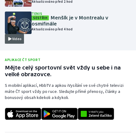
Aktualizováno před 2 hod
Olympijské hry
TENIS
Menšík je v Montrealu v
SESTŘIH
Parasport
osmifinále
Aktualizováno před 4 hod
Plavání
Video
Plážový volejbal
APLIKACE ČT SPORT
Ragby
Mějte celý sportovní svět vždy u sebe i na
velké obrazovce.
Rychlobruslení
S mobilní aplikací, HbbTV a apkou iVysílání ve své chytré televizi
máte ČT sport vždy po ruce. Sledujte přímé přenosy, články a
Rychlostní kanoistika
bonusový obsah kdekoli a kdykoli.
Short track
Sportovní střelba