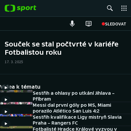
POPULÁRNÍ
SLEDOVAT
Fotbal
Souček se stal počtvrté v kariéře
Fotbalistou roku
Hokej
17. 3. 2025
Tenis
Atletika
Videa k tématu
Cyklistika
Sestřih a ohlasy po utkání Jihlava –
Příbram
Messi dal první góly po MS, Miami
DALŠÍ SPORTY
porazilo Atlético San Luis 4:2
Sestřih kvalifikace Ligy mistryň Slavia
Americký fotbal
NEPŘEHLÉDNĚTE
Praha – Rangers FC
Fotbalisté Hradce Králové vyzvou v