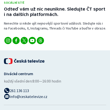
SOCIÁLNÍ SÍTĚ
Stolní tenis
Odteď vám už nic neunikne. Sledujte ČT sport
i na dalších platformách.
Triatlon
Nenechte si nikde ujít nejnovější sportovní události. Sledujte nás i
Veslování
na Facebooku, X, Instagramu, Threads či YouTube a buďte v obraze.
Vodní slalom
Volejbal
Ostatní
Divácké centrum
každý všední den:
8:00—16:00 hodin
261 136 113
info@ceskatelevize.cz