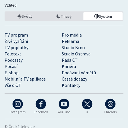
Vzhled
Světlý
Tmavý
Systém
TV program
Pro média
Živé vysílání
Reklama
TV poplatky
Studio Brno
Teletext
Studio Ostrava
Podcasty
Rada ČT
Počasí
Kariéra
E-shop
Podávání námětů
Mobilní a TV aplikace
Časté dotazy
Vše o ČT
Kontakty
Instagram
Facebook
YouTube
X
Threads
© Česká televize