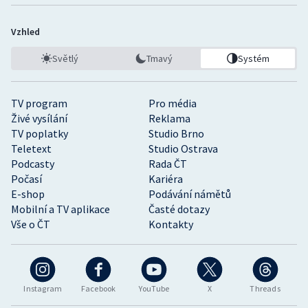
Vzhled
Světlý
Tmavý
Systém
TV program
Pro média
Živé vysílání
Reklama
TV poplatky
Studio Brno
Teletext
Studio Ostrava
Podcasty
Rada ČT
Počasí
Kariéra
E-shop
Podávání námětů
Mobilní a TV aplikace
Časté dotazy
Vše o ČT
Kontakty
Instagram
Facebook
YouTube
X
Threads