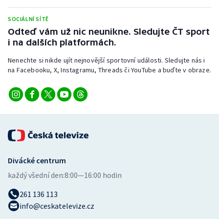
Stolní tenis
SOCIÁLNÍ SÍTĚ
Triatlon
Odteď vám už nic neunikne. Sledujte ČT sport
i na dalších platformách.
Veslování
Nenechte si nikde ujít nejnovější sportovní události. Sledujte nás i
na Facebooku, X, Instagramu, Threads či YouTube a buďte v obraze.
Vodní slalom
Volejbal
Ostatní
Divácké centrum
každý všední den:
8:00—16:00 hodin
261 136 113
info@ceskatelevize.cz