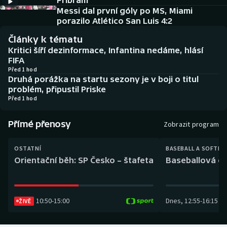
Příbram
Baseball a softbal
Soutěže
Messi dal první góly po MS, Miami
porazilo Atlético San Luis 4:2
Basketbal
Historické návraty
Články k tématu
Kritici šíří dezinformace, Infantina nedáme, hlásí
Biatlon
Aplikace ČT sport
FIFA
Před 1 hod
Druhá porážka na startu sezony je v boji o titul
Boby a skeleton
AZ kvíz
problém, připustil Priske
Před 1 hod
Box
Přímé přenosy
Zobrazit program
Curling
OSTATNÍ
BASEBALL A SOFTBA
Dostihy
Orientační běh: SP Česko – štafeta
Baseballová ex
Florbal
10:50
-
15:00
Dnes
,
12:55
-
16:15
Futsal
ŽIVĚ
Golf