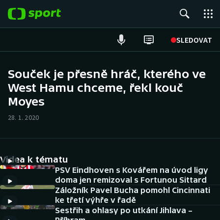
POPULÁRNÍ
SLEDOVAT
Fotbal
Souček je přesně hráč, kterého ve
West Hamu chceme, řekl kouč
Hokej
Moyes
Tenis
28. 1. 2020
Atletika
Cyklistika
Videa k tématu
PSV Eindhoven s Kovářem na úvod ligy
DALŠÍ SPORTY
doma jen remizoval s Fortunou Sittard
Záložník Pavel Bucha pomohl Cincinnati
ke třetí výhře v řadě
Americký fotbal
NEPŘEHLÉDNĚTE
Sestřih a ohlasy po utkání Jihlava –