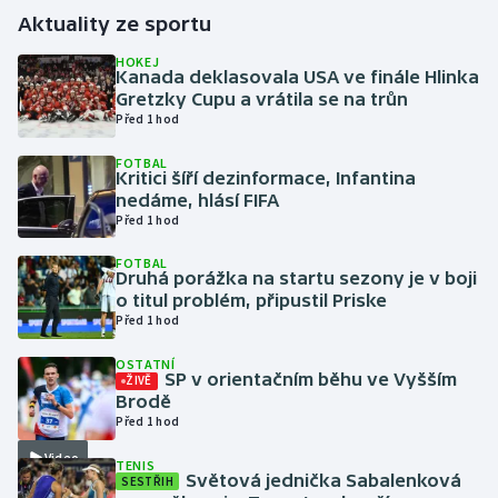
Aktuality ze sportu
Gymnastika
HOKEJ
Kanada deklasovala USA ve finále Hlinka
Gretzky Cupu a vrátila se na trůn
Házená
Před 1 hod
Jezdectví
FOTBAL
Kritici šíří dezinformace, Infantina
nedáme, hlásí FIFA
Judo
Před 1 hod
Krasobruslení
FOTBAL
Druhá porážka na startu sezony je v boji
o titul problém, připustil Priske
Lezení
Před 1 hod
OSTATNÍ
Lyže a snowboard
SP v orientačním běhu ve Vyšším
ŽIVĚ
Brodě
Moderní pětiboj
Před 1 hod
Video
TENIS
Motorsport
Světová jednička Sabalenková
SESTŘIH