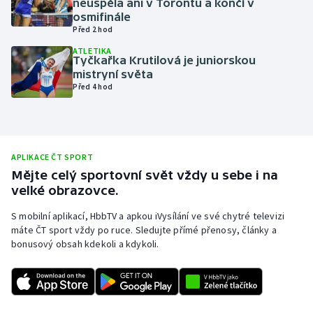
neuspěla ani v Torontu a končí v
osmifinále
Olympijské hry
Před 2 hod
ATLETIKA
Parasport
Tyčkařka Krutilová je juniorskou
mistryní světa
Plavání
Před 4 hod
Plážový volejbal
Ragby
APLIKACE ČT SPORT
Mějte celý sportovní svět vždy u sebe i na
Rychlobruslení
velké obrazovce.
S mobilní aplikací, HbbTV a apkou iVysílání ve své chytré televizi
Rychlostní kanoistika
máte ČT sport vždy po ruce. Sledujte přímé přenosy, články a
bonusový obsah kdekoli a kdykoli.
Short track
Sportovní střelba