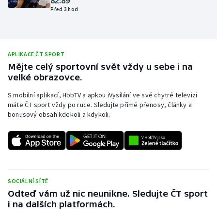
82:89
Před 3 hod
Olympijské hry
Parasport
APLIKACE ČT SPORT
Plavání
Mějte celý sportovní svět vždy u sebe i na
velké obrazovce.
Plážový volejbal
S mobilní aplikací, HbbTV a apkou iVysílání ve své chytré televizi
máte ČT sport vždy po ruce. Sledujte přímé přenosy, články a
Ragby
bonusový obsah kdekoli a kdykoli.
Rychlobruslení
Rychlostní kanoistika
Short track
SOCIÁLNÍ SÍTĚ
Odteď vám už nic neunikne. Sledujte ČT sport
Sportovní střelba
i na dalších platformách.