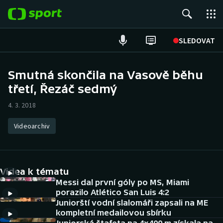
POPULÁRNÍ
SLEDOVAT
Fotbal
Smutná skončila na Vasově běhu
třetí, Řezáč sedmý
Hokej
4. 3. 2018
Tenis
Videoarchiv
Atletika
Cyklistika
Videa k tématu
DALŠÍ SPORTY
Messi dal první góly po MS, Miami
porazilo Atlético San Luis 4:2
Juniorští vodní slalomáři zapsali na ME
Americký fotbal
NEPŘEHLÉDNĚTE
kompletní medailovou sbírku