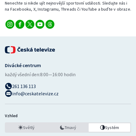
Nenechte si nikde ujít nejnovější sportovní události. Sledujte nás i
Stolní tenis
na Facebooku, X, Instagramu, Threads či YouTube a buďte v obraze.
Triatlon
Veslování
Vodní slalom
Volejbal
Divácké centrum
každý všední den:
8:00—16:00 hodin
Ostatní
261 136 113
info@ceskatelevize.cz
Vzhled
Světlý
Tmavý
Systém