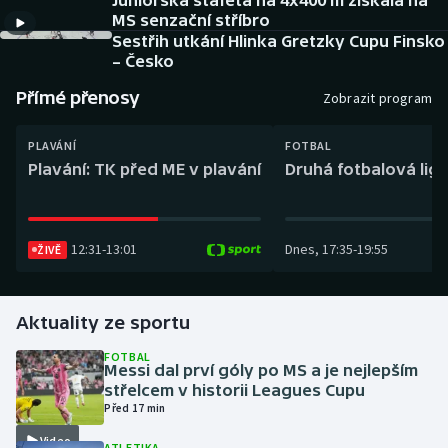
Juniorská štafeta na 4x400 m získala na
Baseball a softbal
Soutěže
MS senzační stříbro
Sestřih utkání Hlinka Gretzky Cupu Finsko
Basketbal
Historické návraty
– Česko
Přímé přenosy
Zobrazit program
Biatlon
Aplikace ČT sport
PLAVÁNÍ
FOTBAL
Boby a skeleton
AZ kvíz
Plavání: TK před ME v plavání
Druhá fotbalová liga
Box
12:31
-
13:01
Dnes
,
17:35
-
19:55
ŽIVĚ
Curling
Dostihy
Aktuality ze sportu
Florbal
FOTBAL
Messi dal prví góly po MS a je nejlepším
střelcem v historii Leagues Cupu
Futsal
Před 17 min
Video
Golf
ATLETIKA