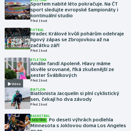
Sportem nabité léto pokračuje. Na ČT
sport sledujte evropské šampionáty i
Gymnastika
kontinuální studio
Před 1 hod
Házená
FOTBAL
Hradec Králové kvůli pohárům odehraje
ligový zápas se Zbrojovkou až na
Jezdectví
začátku září
Před 1 hod
Judo
ATLETIKA
Amálie fandí Apoleně. Hlavy máme
skvěle srovnané, říká zkušenější ze
Krasobruslení
sester Švábíkových
Před 2 hod
Lezení
Video
BIATLON
Biatlonista Jacquelin si plní cyklistický
Lyže a snowboard
sen, čekají ho dva závody
Před 2 hod
Moderní pětiboj
BASKETBAL
Po deseti výhrách podlehla
SESTŘIH
Motorsport
Minnesota s Joklovou doma Los Angeles