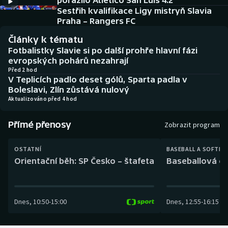
porazilo Atlético San Luis 4:2
Baseball a softbal
Soutěže
Sestřih kvalifikace Ligy mistryň Slavia
Praha – Rangers FC
Basketbal
Historické návraty
Články k tématu
Fotbalistky Slavie si po další prohře hlavní fázi
Biatlon
Aplikace ČT sport
evropských pohárů nezahrají
Před 2 hod
V Teplicích padlo deset gólů, Sparta padla v
Boby a skeleton
AZ kvíz
Boleslavi, Zlín zůstává nulový
Aktualizováno před 4 hod
Box
Přímé přenosy
Zobrazit program
Curling
OSTATNÍ
BASEBALL A SOFTBA
Dostihy
Orientační běh: SP Česko – štafeta
Baseballová ex
Florbal
Dnes
,
10:50
-
15:00
Dnes
,
12:55
-
16:15
Futsal
Golf