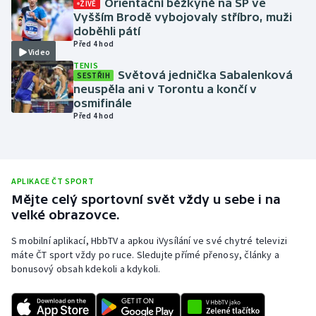
Orientační běžkyně na SP ve
ŽIVĚ
Vyšším Brodě vybojovaly stříbro, muži
Olympijské hry
doběhli pátí
Před 4 hod
Video
Parasport
TENIS
Světová jednička Sabalenková
SESTŘIH
Plavání
neuspěla ani v Torontu a končí v
osmifinále
Před 4 hod
Plážový volejbal
Ragby
APLIKACE ČT SPORT
Rychlobruslení
Mějte celý sportovní svět vždy u sebe i na
velké obrazovce.
Rychlostní kanoistika
S mobilní aplikací, HbbTV a apkou iVysílání ve své chytré televizi
máte ČT sport vždy po ruce. Sledujte přímé přenosy, články a
Short track
bonusový obsah kdekoli a kdykoli.
Sportovní střelba