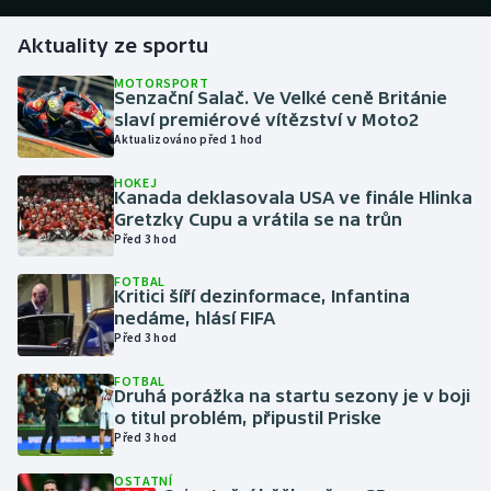
Aktuality ze sportu
Gymnastika
MOTORSPORT
Senzační Salač. Ve Velké ceně Británie
Házená
slaví premiérové vítězství v Moto2
Aktualizováno před 1 hod
Jezdectví
HOKEJ
Kanada deklasovala USA ve finále Hlinka
Judo
Gretzky Cupu a vrátila se na trůn
Před 3 hod
Krasobruslení
FOTBAL
Kritici šíří dezinformace, Infantina
Lezení
nedáme, hlásí FIFA
Před 3 hod
Lyže a snowboard
FOTBAL
Druhá porážka na startu sezony je v boji
Moderní pětiboj
o titul problém, připustil Priske
Před 3 hod
Motorsport
OSTATNÍ