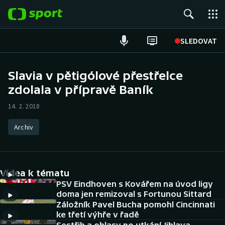
POPULÁRNÍ
SLEDOVAT
Fotbal
Slavia v pětigólové přestřelce
zdolala v přípravě Baník
Hokej
14. 2. 2018
Tenis
Archiv
Atletika
Cyklistika
Videa k tématu
DALŠÍ SPORTY
PSV Eindhoven s Kovářem na úvod ligy
doma jen remizoval s Fortunou Sittard
Záložník Pavel Bucha pomohl Cincinnati
Americký fotbal
NEPŘEHLÉDNĚTE
ke třetí výhře v řadě