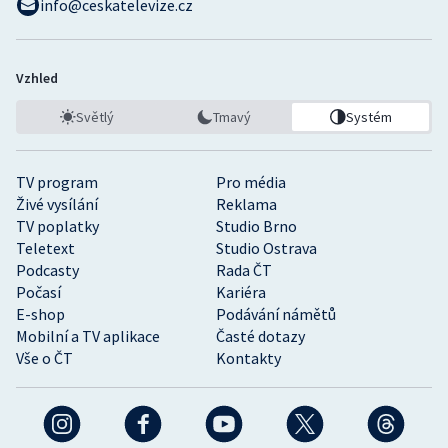
info@ceskatelevize.cz
Vzhled
Světlý
Tmavý
Systém
TV program
Pro média
Živé vysílání
Reklama
TV poplatky
Studio Brno
Teletext
Studio Ostrava
Podcasty
Rada ČT
Počasí
Kariéra
E-shop
Podávání námětů
Mobilní a TV aplikace
Časté dotazy
Vše o ČT
Kontakty