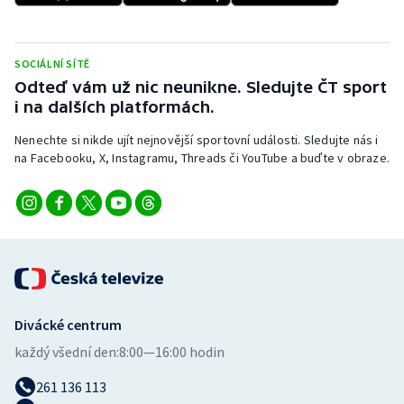
Stolní tenis
Triatlon
SOCIÁLNÍ SÍTĚ
Odteď vám už nic neunikne. Sledujte ČT sport
Veslování
i na dalších platformách.
Nenechte si nikde ujít nejnovější sportovní události. Sledujte nás i
Vodní slalom
na Facebooku, X, Instagramu, Threads či YouTube a buďte v obraze.
Volejbal
Ostatní
Divácké centrum
každý všední den:
8:00—16:00 hodin
261 136 113