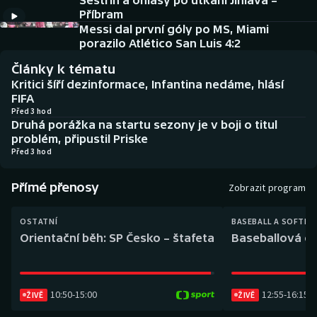
Sestřih a ohlasy po utkání Jihlava –
Baseball a softbal
Soutěže
Příbram
Messi dal první góly po MS, Miami
Basketbal
Historické návraty
porazilo Atlético San Luis 4:2
Články k tématu
Biatlon
Aplikace ČT sport
Kritici šíří dezinformace, Infantina nedáme, hlásí
FIFA
Boby a skeleton
AZ kvíz
Před 3 hod
Druhá porážka na startu sezony je v boji o titul
problém, připustil Priske
Box
Před 3 hod
Curling
Přímé přenosy
Zobrazit program
Dostihy
OSTATNÍ
BASEBALL A SOFTBA
Orientační běh: SP Česko – štafeta
Baseballová ex
Florbal
Futsal
10:50
-
15:00
12:55
-
16:15
ŽIVĚ
ŽIVĚ
Golf