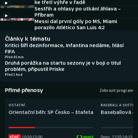
ke třetí výhře v řadě
Baseball a softbal
Soutěže
Sestřih a ohlasy po utkání Jihlava –
Příbram
Basketbal
Historické návraty
Messi dal první góly po MS, Miami
porazilo Atlético San Luis 4:2
Biatlon
Aplikace ČT sport
Články k tématu
Kritici šíří dezinformace, Infantina nedáme, hlásí
Boby a skeleton
AZ kvíz
FIFA
Před 45 min
Druhá porážka na startu sezony je v boji o titul
Box
problém, připustil Priske
Před 1 hod
Curling
Přímé přenosy
Zobrazit program
Dostihy
OSTATNÍ
BASEBALL A SOFTBA
Florbal
Orientační běh: SP Česko – štafeta
Baseballová ex
Futsal
10:50
-
15:00
Dnes
,
12:55
-
16:15
Golf
ŽIVĚ