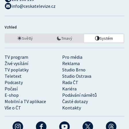
info@ceskatelevize.cz
Vzhled
Světlý
Tmavý
Systém
TV program
Pro média
Živé vysílání
Reklama
TV poplatky
Studio Brno
Teletext
Studio Ostrava
Podcasty
Rada ČT
Počasí
Kariéra
E-shop
Podávání námětů
Mobilní a TV aplikace
Časté dotazy
Vše o ČT
Kontakty