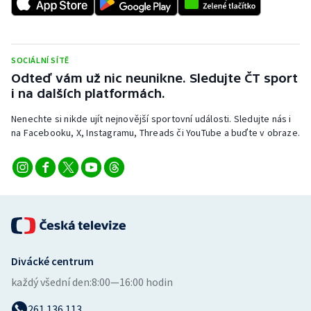
Stolní tenis
Triatlon
SOCIÁLNÍ SÍTĚ
Veslování
Odteď vám už nic neunikne. Sledujte ČT sport
i na dalších platformách.
Vodní slalom
Nenechte si nikde ujít nejnovější sportovní události. Sledujte nás i
na Facebooku, X, Instagramu, Threads či YouTube a buďte v obraze.
Volejbal
Ostatní
Divácké centrum
každý všední den:
8:00—16:00 hodin
261 136 113