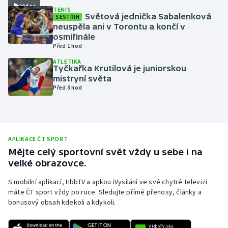
Video
TENIS
Olympijské hry
Světová jednička Sabalenková
SESTŘIH
neuspěla ani v Torontu a končí v
osmifinále
Parasport
Před 1 hod
ATLETIKA
Plavání
Tyčkařka Krutilová je juniorskou
mistryní světa
Plážový volejbal
Před 3 hod
Ragby
Rychlobruslení
APLIKACE ČT SPORT
Mějte celý sportovní svět vždy u sebe i na
Rychlostní kanoistika
velké obrazovce.
S mobilní aplikací, HbbTV a apkou iVysílání ve své chytré televizi
Short track
máte ČT sport vždy po ruce. Sledujte přímé přenosy, články a
bonusový obsah kdekoli a kdykoli.
Sportovní střelba