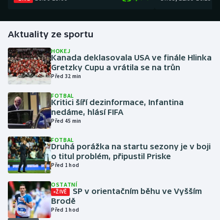
Gymnastika
Aktuality ze sportu
Házená
HOKEJ
Kanada deklasovala USA ve finále Hlinka
Gretzky Cupu a vrátila se na trůn
Jezdectví
Před 32 min
Judo
FOTBAL
Kritici šíří dezinformace, Infantina
nedáme, hlásí FIFA
Krasobruslení
Před 45 min
Lezení
FOTBAL
Druhá porážka na startu sezony je v boji
o titul problém, připustil Priske
Lyže a snowboard
Před 1 hod
OSTATNÍ
Moderní pětiboj
SP v orientačním běhu ve Vyšším
ŽIVĚ
Brodě
Motorsport
Před 1 hod