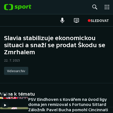
POPULÁRNÍ
SLEDOVAT
Fotbal
Slavia stabilizuje ekonomickou
situaci a snaží se prodat Škodu se
Hokej
Zmrhalem
Tenis
22. 7. 2015
Atletika
Videoarchiv
Cyklistika
DALŠÍ SPORTY
Videa k tématu
PSV Eindhoven s Kovářem na úvod ligy
Americký fotbal
NEPŘEHLÉDNĚTE
doma jen remizoval s Fortunou Sittard
Záložník Pavel Bucha pomohl Cincinnati