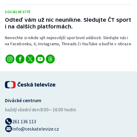
Stolní tenis
SOCIÁLNÍ SÍTĚ
Triatlon
Odteď vám už nic neunikne. Sledujte ČT sport
i na dalších platformách.
Veslování
Nenechte si nikde ujít nejnovější sportovní události. Sledujte nás i
na Facebooku, X, Instagramu, Threads či YouTube a buďte v obraze.
Vodní slalom
Volejbal
Ostatní
Divácké centrum
každý všední den:
8:00—16:00 hodin
261 136 113
info@ceskatelevize.cz