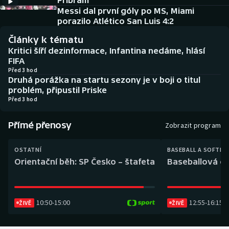
Příbram
Baseball a softbal
Soutěže
Messi dal první góly po MS, Miami
porazilo Atlético San Luis 4:2
Basketbal
Historické návraty
Články k tématu
Kritici šíří dezinformace, Infantina nedáme, hlásí
Biatlon
Aplikace ČT sport
FIFA
Před 3 hod
Druhá porážka na startu sezony je v boji o titul
Boby a skeleton
AZ kvíz
problém, připustil Priske
Před 3 hod
Box
Přímé přenosy
Zobrazit program
Curling
OSTATNÍ
BASEBALL A SOFTBA
Dostihy
Orientační běh: SP Česko – štafeta
Baseballová ex
Florbal
10:50
-
15:00
12:55
-
16:15
Futsal
ŽIVĚ
ŽIVĚ
Golf