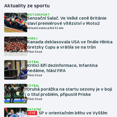
Aktuality ze sportu
Gymnastika
MOTORSPORT
Senzační Salač. Ve Velké ceně Británie
slaví premiérové vítězství v Moto2
Házená
Aktualizováno před 51 min
Jezdectví
HOKEJ
Kanada deklasovala USA ve finále Hlinka
Gretzky Cupu a vrátila se na trůn
Judo
Před 3 hod
Krasobruslení
FOTBAL
Kritici šíří dezinformace, Infantina
nedáme, hlásí FIFA
Lezení
Před 3 hod
FOTBAL
Lyže a snowboard
Druhá porážka na startu sezony je v boji
o titul problém, připustil Priske
Moderní pětiboj
Před 3 hod
OSTATNÍ
Motorsport
SP v orientačním běhu ve Vyšším
ŽIVĚ