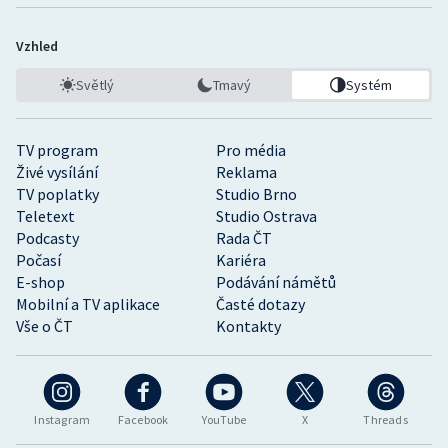
Vzhled
Světlý
Tmavý
Systém
TV program
Pro média
Živé vysílání
Reklama
TV poplatky
Studio Brno
Teletext
Studio Ostrava
Podcasty
Rada ČT
Počasí
Kariéra
E-shop
Podávání námětů
Mobilní a TV aplikace
Časté dotazy
Vše o ČT
Kontakty
Instagram
Facebook
YouTube
X
Threads