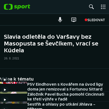
POPULÁRNÍ
SLEDOVAT
Fotbal
Slavia odletěla do Varšavy bez
Masopusta se Ševčíkem, vrací se
Hokej
Kúdela
Tenis
26. 8. 2021
Atletika
Cyklistika
Videa k tématu
PSV Eindhoven s Kovářem na úvod ligy
DALŠÍ SPORTY
doma jen remizoval s Fortunou Sittard
Záložník Pavel Bucha pomohl Cincinnati
ke třetí výhře v řadě
Americký fotbal
NEPŘEHLÉDNĚTE
Sestřih a ohlasy po utkání Jihlava –