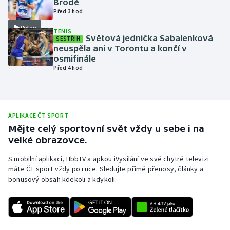
Brodě
Před 3 hod
Olympijské hry
Video
TENIS
Světová jednička Sabalenková
Parasport
SESTŘIH
neuspěla ani v Torontu a končí v
osmifinále
Plavání
Před 4 hod
Plážový volejbal
Ragby
APLIKACE ČT SPORT
Mějte celý sportovní svět vždy u sebe i na
Rychlobruslení
velké obrazovce.
S mobilní aplikací, HbbTV a apkou iVysílání ve své chytré televizi
Rychlostní kanoistika
máte ČT sport vždy po ruce. Sledujte přímé přenosy, články a
bonusový obsah kdekoli a kdykoli.
Short track
Sportovní střelba