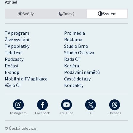
Vzhled
Světlý
Tmavý
Systém
TV program
Pro média
Živé vysílání
Reklama
TV poplatky
Studio Brno
Teletext
Studio Ostrava
Podcasty
Rada ČT
Počasí
Kariéra
E-shop
Podávání námětů
Mobilní a TV aplikace
Časté dotazy
Vše o ČT
Kontakty
Instagram
Facebook
YouTube
X
Threads
© Česká televize