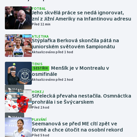
FOTBAL
Jeho skvělá práce se nedá ignorovat,
Gymnastika
zní z Jižní Ameriky na Infantinovu adresu
Před 12 min
Házená
ATLETIKA
Stýplařka Berková skončila pátá na
Jezdectví
juniorském světovém šampionátu
Aktualizováno před 1 hod
Judo
TENIS
Menšík je v Montrealu v
SESTŘIH
Krasobruslení
osmifinále
Aktualizováno před 2 hod
Lezení
Video
HOKEJ
Střelecká převaha nestačila. Osmnáctka
Lyže a snowboard
prohrála i se Švýcarskem
Před 2 hod
Moderní pětiboj
Video
PLAVÁNÍ
Seemanová se před ME cítí zpět ve
formě a chce útočit na osobní rekord
Motorsport
Před 5 hod