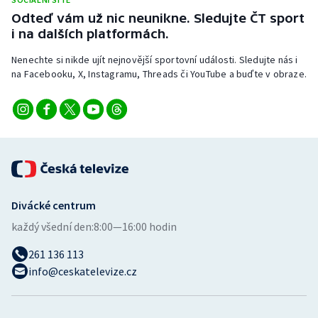
Stolní tenis
Odteď vám už nic neunikne. Sledujte ČT sport
i na dalších platformách.
Triatlon
Nenechte si nikde ujít nejnovější sportovní události. Sledujte nás i
na Facebooku, X, Instagramu, Threads či YouTube a buďte v obraze.
Veslování
Vodní slalom
Volejbal
Ostatní
Divácké centrum
každý všední den:
8:00—16:00 hodin
261 136 113
info@ceskatelevize.cz