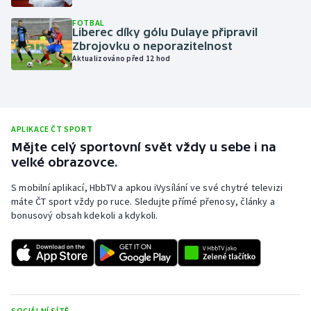
Olympijské hry
FOTBAL
Liberec díky gólu Dulaye připravil
Zbrojovku o neporazitelnost
Parasport
Aktualizováno před 12 hod
Plavání
Plážový volejbal
APLIKACE ČT SPORT
Mějte celý sportovní svět vždy u sebe i na
Ragby
velké obrazovce.
Rychlobruslení
S mobilní aplikací, HbbTV a apkou iVysílání ve své chytré televizi
máte ČT sport vždy po ruce. Sledujte přímé přenosy, články a
bonusový obsah kdekoli a kdykoli.
Rychlostní kanoistika
Short track
Sportovní střelba
SOCIÁLNÍ SÍTĚ