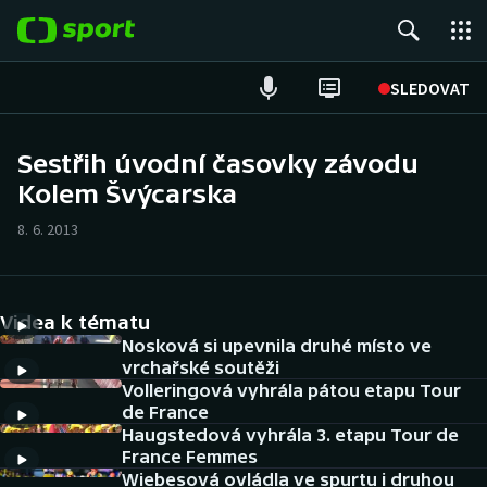
POPULÁRNÍ
SLEDOVAT
Fotbal
Sestřih úvodní časovky závodu
Kolem Švýcarska
Hokej
8. 6. 2013
Tenis
Atletika
Videa k tématu
Cyklistika
Nosková si upevnila druhé místo ve
vrchařské soutěži
Volleringová vyhrála pátou etapu Tour
DALŠÍ SPORTY
de France
Haugstedová vyhrála 3. etapu Tour de
Americký fotbal
NEPŘEHLÉDNĚTE
France Femmes
Wiebesová ovládla ve spurtu i druhou