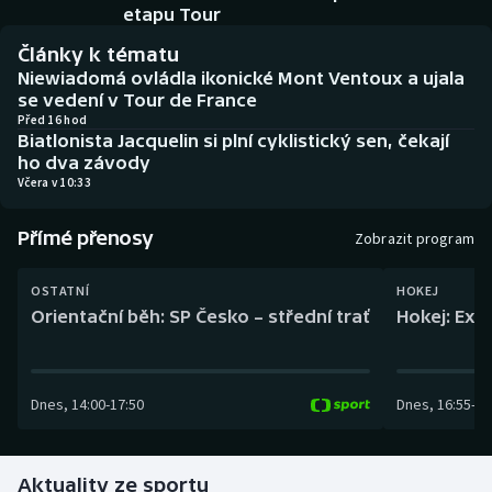
Baseball a softbal
Soutěže
etapu Tour
Články k tématu
Basketbal
Historické návraty
Niewiadomá ovládla ikonické Mont Ventoux a ujala
se vedení v Tour de France
Biatlon
Aplikace ČT sport
Před 16 hod
Biatlonista Jacquelin si plní cyklistický sen, čekají
ho dva závody
Boby a skeleton
AZ kvíz
Včera v 10:33
Box
Přímé přenosy
Zobrazit program
Curling
OSTATNÍ
HOKEJ
Orientační běh: SP Česko – střední trať
Hokej: Exh
Dostihy
Florbal
Dnes
,
14:00
-
17:50
Dnes
,
16:55
-
19
Futsal
Aktuality ze sportu
Golf