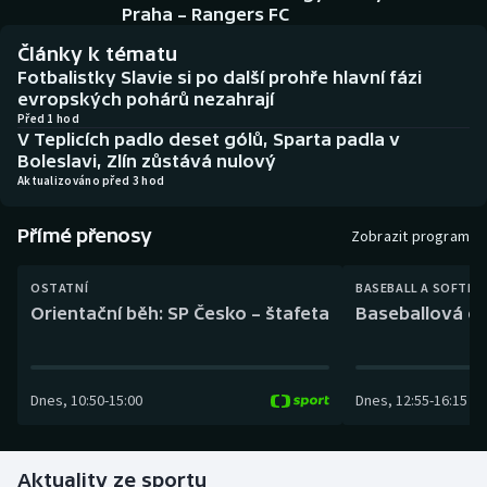
Baseball a softbal
Soutěže
Praha – Rangers FC
Články k tématu
Basketbal
Historické návraty
Fotbalistky Slavie si po další prohře hlavní fázi
evropských pohárů nezahrají
Biatlon
Aplikace ČT sport
Před 1 hod
V Teplicích padlo deset gólů, Sparta padla v
Boleslavi, Zlín zůstává nulový
Boby a skeleton
AZ kvíz
Aktualizováno před 3 hod
Box
Přímé přenosy
Zobrazit program
Curling
OSTATNÍ
BASEBALL A SOFTBA
Orientační běh: SP Česko – štafeta
Baseballová ex
Dostihy
Florbal
Dnes
,
10:50
-
15:00
Dnes
,
12:55
-
16:15
Futsal
Aktuality ze sportu
Golf