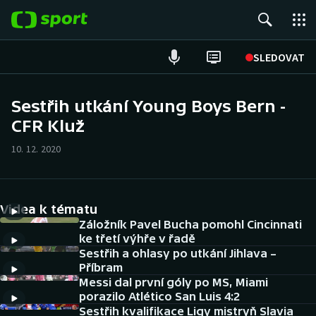
POPULÁRNÍ
SLEDOVAT
Fotbal
Sestřih utkání Young Boys Bern -
CFR Kluž
Hokej
10. 12. 2020
Tenis
Atletika
Videa k tématu
Cyklistika
Záložník Pavel Bucha pomohl Cincinnati
ke třetí výhře v řadě
Sestřih a ohlasy po utkání Jihlava –
DALŠÍ SPORTY
Příbram
Messi dal první góly po MS, Miami
Americký fotbal
NEPŘEHLÉDNĚTE
porazilo Atlético San Luis 4:2
Sestřih kvalifikace Ligy mistryň Slavia