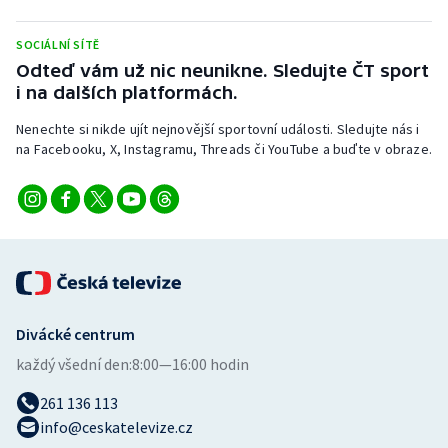
Stolní tenis
SOCIÁLNÍ SÍTĚ
Triatlon
Odteď vám už nic neunikne. Sledujte ČT sport
i na dalších platformách.
Veslování
Nenechte si nikde ujít nejnovější sportovní události. Sledujte nás i
na Facebooku, X, Instagramu, Threads či YouTube a buďte v obraze.
Vodní slalom
Volejbal
Ostatní
Divácké centrum
každý všední den:
8:00—16:00 hodin
261 136 113
info@ceskatelevize.cz