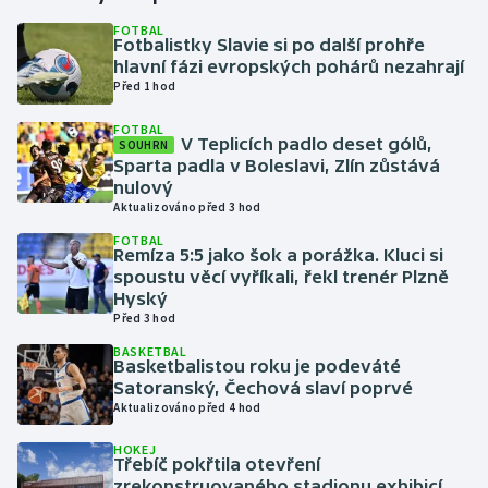
FOTBAL
Fotbalistky Slavie si po další prohře
Gymnastika
hlavní fázi evropských pohárů nezahrají
Před 1 hod
Házená
FOTBAL
V Teplicích padlo deset gólů,
SOUHRN
Jezdectví
Sparta padla v Boleslavi, Zlín zůstává
nulový
Judo
Aktualizováno před 3 hod
FOTBAL
Remíza 5:5 jako šok a porážka. Kluci si
Krasobruslení
spoustu věcí vyříkali, řekl trenér Plzně
Hyský
Lezení
Před 3 hod
BASKETBAL
Lyže a snowboard
Basketbalistou roku je podeváté
Satoranský, Čechová slaví poprvé
Aktualizováno před 4 hod
Moderní pětiboj
HOKEJ
Třebíč pokřtila otevření
Motorsport
zrekonstruovaného stadionu exhibicí,