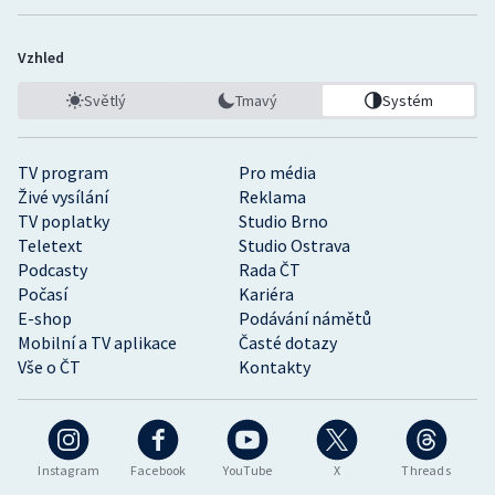
Vzhled
Světlý
Tmavý
Systém
TV program
Pro média
Živé vysílání
Reklama
TV poplatky
Studio Brno
Teletext
Studio Ostrava
Podcasty
Rada ČT
Počasí
Kariéra
E-shop
Podávání námětů
Mobilní a TV aplikace
Časté dotazy
Vše o ČT
Kontakty
Instagram
Facebook
YouTube
X
Threads