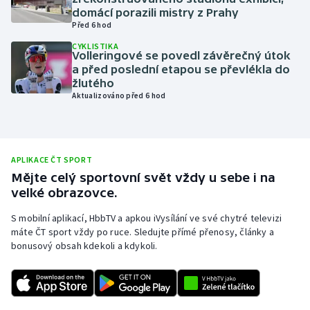
domácí porazili mistry z Prahy
Olympijské hry
Před 6 hod
CYKLISTIKA
Parasport
Volleringové se povedl závěrečný útok
a před poslední etapou se převlékla do
žlutého
Plavání
Aktualizováno před 6 hod
Plážový volejbal
Ragby
APLIKACE ČT SPORT
Mějte celý sportovní svět vždy u sebe i na
Rychlobruslení
velké obrazovce.
S mobilní aplikací, HbbTV a apkou iVysílání ve své chytré televizi
Rychlostní kanoistika
máte ČT sport vždy po ruce. Sledujte přímé přenosy, články a
bonusový obsah kdekoli a kdykoli.
Short track
Sportovní střelba