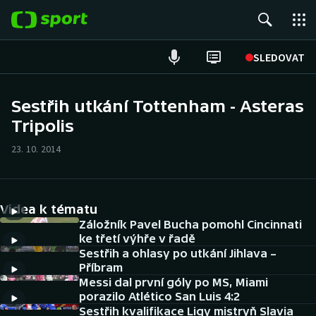
POPULÁRNÍ
SLEDOVAT
Fotbal
Sestřih utkání Tottenham - Asteras
Tripolis
Hokej
23. 10. 2014
Tenis
Atletika
Videa k tématu
Cyklistika
Záložník Pavel Bucha pomohl Cincinnati
ke třetí výhře v řadě
Sestřih a ohlasy po utkání Jihlava –
DALŠÍ SPORTY
Příbram
Messi dal první góly po MS, Miami
Americký fotbal
NEPŘEHLÉDNĚTE
porazilo Atlético San Luis 4:2
Sestřih kvalifikace Ligy mistryň Slavia