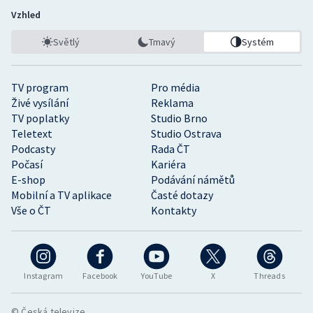
Vzhled
Světlý
Tmavý
Systém
TV program
Pro média
Živé vysílání
Reklama
TV poplatky
Studio Brno
Teletext
Studio Ostrava
Podcasty
Rada ČT
Počasí
Kariéra
E-shop
Podávání námětů
Mobilní a TV aplikace
Časté dotazy
Vše o ČT
Kontakty
Instagram
Facebook
YouTube
X
Threads
© Česká televize