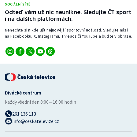
Stolní tenis
SOCIÁLNÍ SÍTĚ
Odteď vám už nic neunikne. Sledujte ČT sport
i na dalších platformách.
Triatlon
Nenechte si nikde ujít nejnovější sportovní události. Sledujte nás i
Veslování
na Facebooku, X, Instagramu, Threads či YouTube a buďte v obraze.
Vodní slalom
Volejbal
Ostatní
Divácké centrum
každý všední den:
8:00—16:00 hodin
261 136 113
info@ceskatelevize.cz