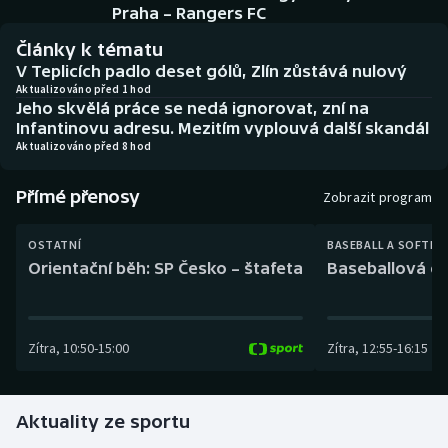
Baseball a softbal
Soutěže
Praha – Rangers FC
Články k tématu
Basketbal
Historické návraty
V Teplicích padlo deset gólů, Zlín zůstává nulový
Aktualizováno před 1 hod
Jeho skvělá práce se nedá ignorovat, zní na
Biatlon
Aplikace ČT sport
Infantinovu adresu. Mezitím vyplouvá další skandál
Aktualizováno před 8 hod
Boby a skeleton
AZ kvíz
Přímé přenosy
Zobrazit program
Box
OSTATNÍ
BASEBALL A SOFTBA
Curling
Orientační běh: SP Česko – štafeta
Baseballová ex
Dostihy
Zítra
,
10:50
-
15:00
Zítra
,
12:55
-
16:15
Florbal
Futsal
Aktuality ze sportu
Golf