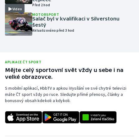
Před 2 hod
Olympijské hry
Video
MOTORSPORT
Salač byl v kvalifikaci v Silverstonu
Parasport
šestý
Aktualizováno před 3 hod
Plavání
Plážový volejbal
APLIKACE ČT SPORT
Ragby
Mějte celý sportovní svět vždy u sebe i na
velké obrazovce.
Rychlobruslení
S mobilní aplikací, HbbTV a apkou iVysílání ve své chytré televizi
máte ČT sport vždy po ruce. Sledujte přímé přenosy, články a
Rychlostní kanoistika
bonusový obsah kdekoli a kdykoli.
Short track
Sportovní střelba