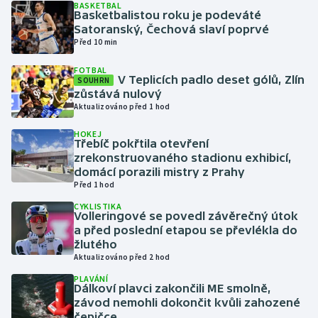
BASKETBAL
Basketbalistou roku je podeváté
Satoranský, Čechová slaví poprvé
Gymnastika
Před 10 min
Házená
FOTBAL
V Teplicích padlo deset gólů, Zlín
SOUHRN
zůstává nulový
Jezdectví
Aktualizováno před 1 hod
Judo
HOKEJ
Třebíč pokřtila otevření
zrekonstruovaného stadionu exhibicí,
Krasobruslení
domácí porazili mistry z Prahy
Před 1 hod
Lezení
CYKLISTIKA
Volleringové se povedl závěrečný útok
a před poslední etapou se převlékla do
Lyže a snowboard
žlutého
Aktualizováno před 2 hod
Moderní pětiboj
PLAVÁNÍ
Dálkoví plavci zakončili ME smolně,
závod nemohli dokončit kvůli zahozené
Motorsport
čepičce