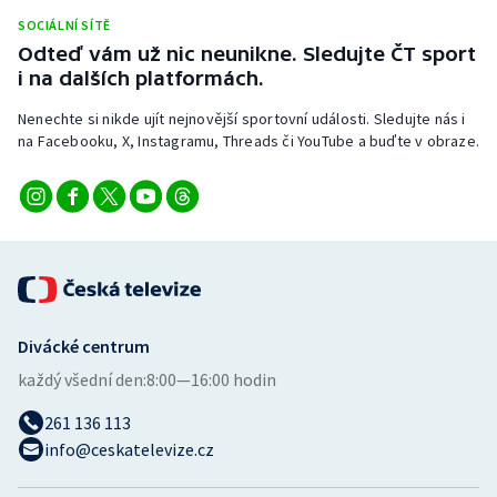
Stolní tenis
SOCIÁLNÍ SÍTĚ
Odteď vám už nic neunikne. Sledujte ČT sport
Triatlon
i na dalších platformách.
Nenechte si nikde ujít nejnovější sportovní události. Sledujte nás i
Veslování
na Facebooku, X, Instagramu, Threads či YouTube a buďte v obraze.
Vodní slalom
Volejbal
Ostatní
Divácké centrum
každý všední den:
8:00—16:00 hodin
261 136 113
info@ceskatelevize.cz