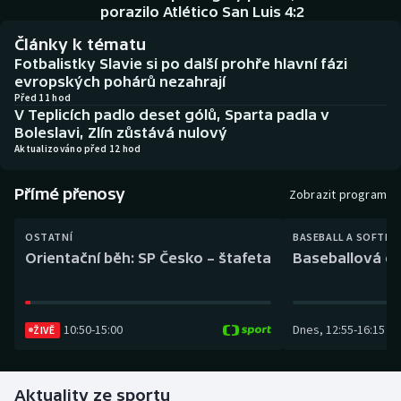
Baseball a softbal
Soutěže
porazilo Atlético San Luis 4:2
Články k tématu
Basketbal
Historické návraty
Fotbalistky Slavie si po další prohře hlavní fázi
evropských pohárů nezahrají
Biatlon
Aplikace ČT sport
Před 11 hod
V Teplicích padlo deset gólů, Sparta padla v
Boleslavi, Zlín zůstává nulový
Boby a skeleton
AZ kvíz
Aktualizováno před 12 hod
Box
Přímé přenosy
Zobrazit program
Curling
OSTATNÍ
BASEBALL A SOFTBA
Orientační běh: SP Česko – štafeta
Baseballová ex
Dostihy
Florbal
10:50
-
15:00
Dnes
,
12:55
-
16:15
ŽIVĚ
Futsal
Aktuality ze sportu
Golf