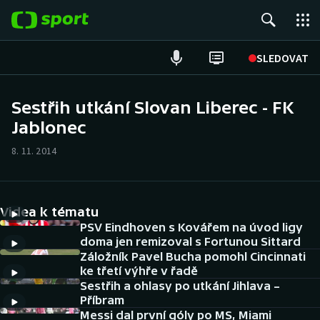
POPULÁRNÍ
SLEDOVAT
Fotbal
Sestřih utkání Slovan Liberec - FK
Jablonec
Hokej
8. 11. 2014
Tenis
Atletika
Videa k tématu
Cyklistika
PSV Eindhoven s Kovářem na úvod ligy
doma jen remizoval s Fortunou Sittard
Záložník Pavel Bucha pomohl Cincinnati
DALŠÍ SPORTY
ke třetí výhře v řadě
Sestřih a ohlasy po utkání Jihlava –
Americký fotbal
NEPŘEHLÉDNĚTE
Příbram
Messi dal první góly po MS, Miami