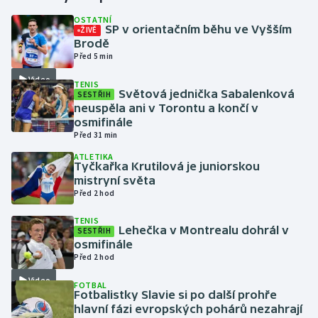
OSTATNÍ
SP v orientačním běhu ve Vyšším
ŽIVĚ
Gymnastika
Brodě
Před 5 min
Házená
Video
TENIS
Světová jednička Sabalenková
SESTŘIH
Jezdectví
neuspěla ani v Torontu a končí v
osmifinále
Judo
Před 31 min
ATLETIKA
Tyčkařka Krutilová je juniorskou
Krasobruslení
mistryní světa
Před 2 hod
Lezení
TENIS
Lehečka v Montrealu dohrál v
SESTŘIH
Lyže a snowboard
osmifinále
Před 2 hod
Moderní pětiboj
Video
FOTBAL
Fotbalistky Slavie si po další prohře
Motorsport
hlavní fázi evropských pohárů nezahrají