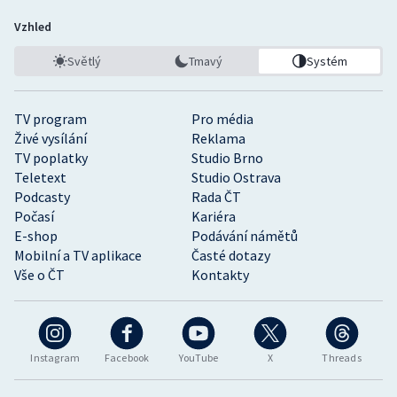
Vzhled
Světlý
Tmavý
Systém
TV program
Pro média
Živé vysílání
Reklama
TV poplatky
Studio Brno
Teletext
Studio Ostrava
Podcasty
Rada ČT
Počasí
Kariéra
E-shop
Podávání námětů
Mobilní a TV aplikace
Časté dotazy
Vše o ČT
Kontakty
Instagram
Facebook
YouTube
X
Threads