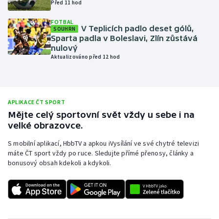
Před 11 hod
Olympijské hry
FOTBAL
V Teplicích padlo deset gólů,
SOUHRN
Parasport
Sparta padla v Boleslavi, Zlín zůstává
nulový
Aktualizováno před 12 hod
Plavání
Plážový volejbal
APLIKACE ČT SPORT
Ragby
Mějte celý sportovní svět vždy u sebe i na
velké obrazovce.
Rychlobruslení
S mobilní aplikací, HbbTV a apkou iVysílání ve své chytré televizi
máte ČT sport vždy po ruce. Sledujte přímé přenosy, články a
Rychlostní kanoistika
bonusový obsah kdekoli a kdykoli.
Short track
Sportovní střelba