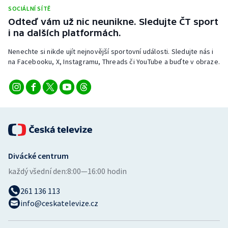
Stolní tenis
SOCIÁLNÍ SÍTĚ
Odteď vám už nic neunikne. Sledujte ČT sport
Triatlon
i na dalších platformách.
Nenechte si nikde ujít nejnovější sportovní události. Sledujte nás i
Veslování
na Facebooku, X, Instagramu, Threads či YouTube a buďte v obraze.
Vodní slalom
Volejbal
Ostatní
Divácké centrum
každý všední den:
8:00—16:00 hodin
261 136 113
info@ceskatelevize.cz