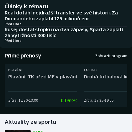
Baseball a softbal
Soutěže
Články k tématu
Real dotáhl nejdražší transfer ve své historii. Za
Basketbal
Historické návraty
Diomandeho zaplatil 125 milionů eur
Před 1 hod
Kušej dostal stopku na dva zápasy, Sparta zaplatí
Biatlon
Aplikace ČT sport
za výtržnosti 300 tisíc
Před 1 hod
Boby a skeleton
AZ kvíz
Přímé přenosy
Zobrazit program
Box
PLAVÁNÍ
FOTBAL
Curling
Plavání: TK před ME v plavání
Druhá fotbalová liga
Dostihy
Zítra
,
12:30
-
13:00
Zítra
,
17:35
-
19:55
Florbal
Futsal
Aktuality ze sportu
Golf
FOTBAL