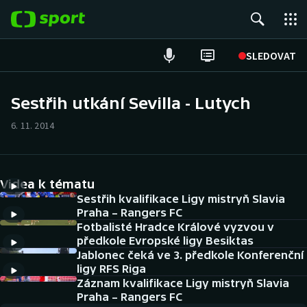
POPULÁRNÍ
SLEDOVAT
Fotbal
Sestřih utkání Sevilla - Lutych
Hokej
6. 11. 2014
Tenis
Videa k tématu
Atletika
Sestřih kvalifikace Ligy mistryň Slavia
Praha – Rangers FC
Cyklistika
Fotbalisté Hradce Králové vyzvou v
předkole Evropské ligy Besiktas
DALŠÍ SPORTY
Jablonec čeká ve 3. předkole Konferenční
ligy RFS Riga
Americký fotbal
Záznam kvalifikace Ligy mistryň Slavia
NEPŘEHLÉDNĚTE
Praha – Rangers FC