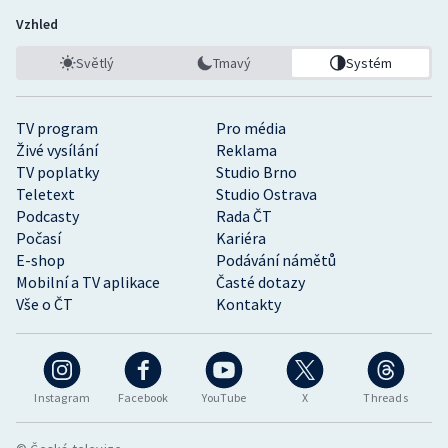
Vzhled
Světlý
Tmavý
Systém
TV program
Pro média
Živé vysílání
Reklama
TV poplatky
Studio Brno
Teletext
Studio Ostrava
Podcasty
Rada ČT
Počasí
Kariéra
E-shop
Podávání námětů
Mobilní a TV aplikace
Časté dotazy
Vše o ČT
Kontakty
Instagram
Facebook
YouTube
X
Threads