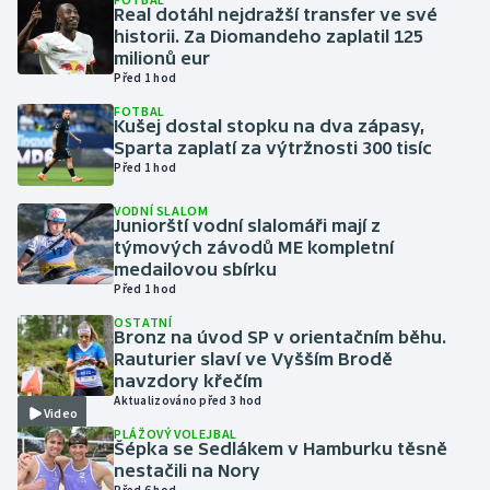
Real dotáhl nejdražší transfer ve své
historii. Za Diomandeho zaplatil 125
Gymnastika
milionů eur
Před 1 hod
Házená
FOTBAL
Kušej dostal stopku na dva zápasy,
Sparta zaplatí za výtržnosti 300 tisíc
Jezdectví
Před 1 hod
Judo
VODNÍ SLALOM
Juniorští vodní slalomáři mají z
týmových závodů ME kompletní
Krasobruslení
medailovou sbírku
Před 1 hod
Lezení
OSTATNÍ
Bronz na úvod SP v orientačním běhu.
Rauturier slaví ve Vyšším Brodě
Lyže a snowboard
navzdory křečím
Aktualizováno před 3 hod
Video
Moderní pětiboj
PLÁŽOVÝ VOLEJBAL
Šépka se Sedlákem v Hamburku těsně
Motorsport
nestačili na Nory
Před 6 hod