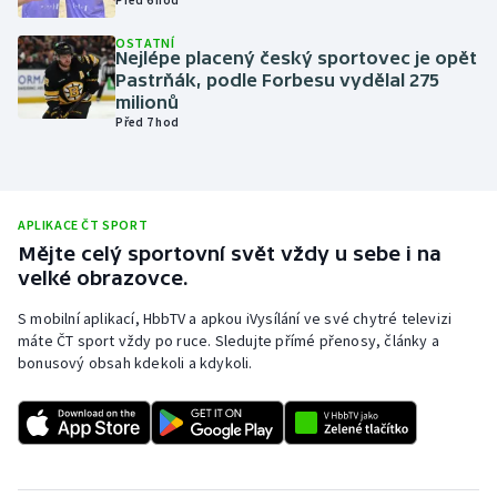
Olympijské hry
OSTATNÍ
Nejlépe placený český sportovec je opět
Pastrňák, podle Forbesu vydělal 275
Parasport
milionů
Před 7 hod
Plavání
Plážový volejbal
APLIKACE ČT SPORT
Ragby
Mějte celý sportovní svět vždy u sebe i na
velké obrazovce.
Rychlobruslení
S mobilní aplikací, HbbTV a apkou iVysílání ve své chytré televizi
máte ČT sport vždy po ruce. Sledujte přímé přenosy, články a
Rychlostní kanoistika
bonusový obsah kdekoli a kdykoli.
Short track
Sportovní střelba