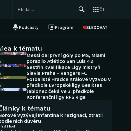
ČT
Podcasty
Program
SLEDOVAT
NEPŘEHLÉDNĚTE
Soutěže
idea k tématu
Messi dal první góly po MS, Miami
Historické návraty
porazilo Atlético San Luis 4:2
Sestřih kvalifikace Ligy mistryň
Aplikace ČT sport
Slavia Praha – Rangers FC
Fotbalisté Hradce Králové vyzvou v
AZ kvíz
předkole Evropské ligy Besiktas
Jablonec čeká ve 3. předkole
Konferenční ligy RFS Riga
Články k tématu
Norové vyzývají Infantina k rezignaci, ztratil
podle nich důvěru
Před 2 hod