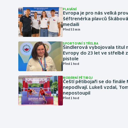
PLAVÁNÍ
Evropa je pro nás velká prov
šéftrenérka plavců Škábová 
medaili
Před 53 min
SPORTOVNÍ STŘELBA
Šindlerová vybojovala titul 
Evropy do 23 let ve střelbě 
pistole
Před 1 hod
MODERNÍ PĚTIBOJ
Čeští pětibojaři se do finále
nepodívají. Lukeš vzdal, To
nepostoupil
Před 1 hod