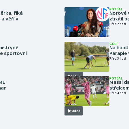
FOTBAL
ěrka, říká
Norové v
a věří v
ztratil 
Před 2 hod
GOLF
mistryně
Na handi
ze sportovní
Paraple 
Před 3 hod
Video
FOTBAL
 ME
Messi da
man
střelcem
Před 4 hod
Video