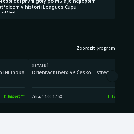
Messi dal první góly po MS a je nejlepším
střelcem v historii Leagues Cupu
Před 4 hod
Zobrazit program
OSTATNÍ
H
kol Hluboká
Orientační běh: SP Česko – střední trať
H
Zítra
,
14:00
-
17:50
Z