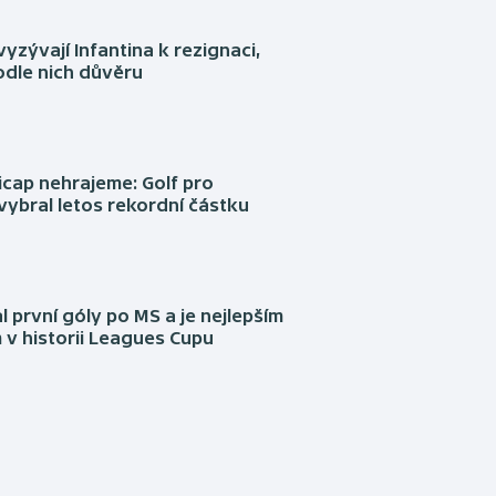
yzývají Infantina k rezignaci,
podle nich důvěru
cap nehrajeme: Golf pro
vybral letos rekordní částku
l první góly po MS a je nejlepším
 v historii Leagues Cupu