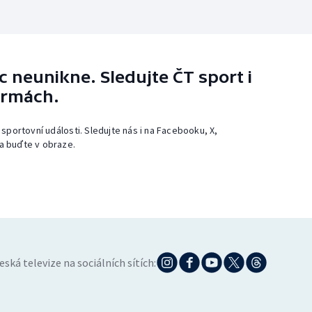
 neunikne. Sledujte ČT sport i
ormách.
 sportovní události. Sledujte nás i na Facebooku, X,
a buďte v obraze.
eská televize na sociálních sítích: