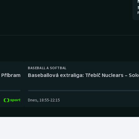
Moderní pětiboj
Triatlon
Motorsport
Veslování
Olympijské hry
Vodní slalom
Parasport
Volejbal
Plavání
Ostatní
BASEBALL A SOFTBAL
l Příbram
Baseballová extraliga: Třebíč Nuclears – So
Plážový volejbal
Dnes
,
18:55
-
22:15