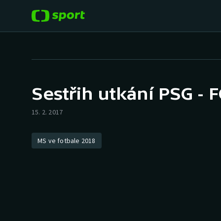
POPULÁRNÍ
DALŠÍ SPORTY
Fotbal
Americký fotbal
Sestřih utkání PSG - 
Hokej
Baseball a softbal
15. 2. 2017
Tenis
Basketbal
MS ve fotbale 2018
Atletika
Biatlon
Cyklistika
Boby a skeleton
Box