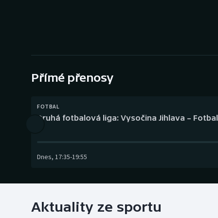
Curling
Dostihy
Florbal
Futsal
Přímé přenosy
Golf
FOTBAL
Druhá fotbalová liga: Vysočina Jihlava – Fotba
Gymnastika
Dnes
,
17:35
-
19:55
Aktuality ze sportu