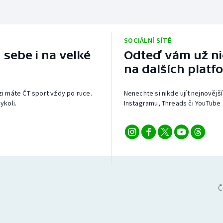
SOCIÁLNÍ SÍTĚ
 sebe i na velké
Odteď vám už nic
na dalších platf
izi máte ČT sport vždy po ruce.
Nenechte si nikde ujít nejnovější
ykoli.
Instagramu, Threads či YouTube 
Č