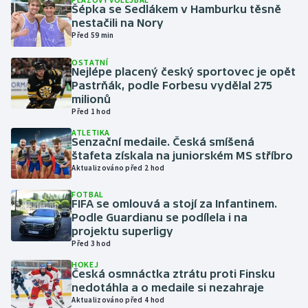
Šépka se Sedlákem v Hamburku těsně
nestačili na Nory
Gymnastika
Před 59 min
OSTATNÍ
Házená
Nejlépe placený český sportovec je opět
Pastrňák, podle Forbesu vydělal 275
Jezdectví
milionů
Před 1 hod
Judo
ATLETIKA
Senzační medaile. Česká smíšená
štafeta získala na juniorském MS stříbro
Krasobruslení
Aktualizováno před 2 hod
FOTBAL
Lezení
FIFA se omlouvá a stojí za Infantinem.
Podle Guardianu se podílela i na
Lyže a snowboard
projektu superligy
Před 3 hod
Moderní pětiboj
HOKEJ
Česká osmnáctka ztrátu proti Finsku
nedotáhla a o medaile si nezahraje
Motorsport
Aktualizováno před 4 hod