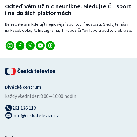
Stolní tenis
Odteď vám už nic neunikne. Sledujte ČT sport
i na dalších platformách.
Triatlon
Nenechte si nikde ujít nejnovější sportovní události. Sledujte nás i
na Facebooku, X, Instagramu, Threads či YouTube a buďte v obraze.
Veslování
Vodní slalom
Volejbal
Ostatní
Divácké centrum
každý všední den:
8:00—16:00 hodin
261 136 113
info@ceskatelevize.cz