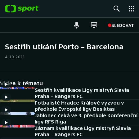
POPULÁRNÍ
SLEDOVAT
Fotbal
Sestřih utkání Porto – Barcelona
Hokej
4. 10. 2023
Tenis
Videa k tématu
Atletika
Sestřih kvalifikace Ligy mistryň Slavia
Praha – Rangers FC
Cyklistika
Fotbalisté Hradce Králové vyzvou v
předkole Evropské ligy Besiktas
DALŠÍ SPORTY
Jablonec čeká ve 3. předkole Konferenční
ligy RFS Riga
Americký fotbal
Záznam kvalifikace Ligy mistryň Slavia
NEPŘEHLÉDNĚTE
Praha – Rangers FC