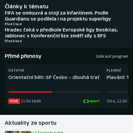
Baseball a softbal
Soutěže
Články k tématu
FIFA se omlouvá a stojí za Infantinem. Podle
Basketbal
Historické návraty
Guardianu se podílela i na projektu superligy
Před 3 hod
Hradec čeká v předkole Evropské ligy Besiktas,
Biatlon
Aplikace ČT sport
Jablonec v Konferenční lize změří síly s RFS
Před 6 hod
Boby a skeleton
AZ kvíz
Přímé přenosy
Zobrazit program
Box
OSTATNÍ
PLAVÁNÍ
Curling
Orientační běh: SP Česko – dlouhá trať
Plavání: TK
Dostihy
11:50
-
16:00
Zítra
,
12:30
-
13:
ŽIVĚ
Florbal
Futsal
Aktuality ze sportu
Golf
PLÁŽOVÝ VOLEJBAL