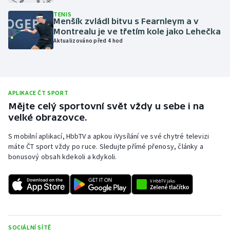
Olympijské hry
TENIS
Menšík zvládl bitvu s Fearnleym a v
Montrealu je ve třetím kole jako Lehečka
Parasport
Aktualizováno před 4 hod
Plavání
Plážový volejbal
APLIKACE ČT SPORT
Mějte celý sportovní svět vždy u sebe i na
Ragby
velké obrazovce.
S mobilní aplikací, HbbTV a apkou iVysílání ve své chytré televizi
Rychlobruslení
máte ČT sport vždy po ruce. Sledujte přímé přenosy, články a
bonusový obsah kdekoli a kdykoli.
Rychlostní kanoistika
Short track
Sportovní střelba
SOCIÁLNÍ SÍTĚ