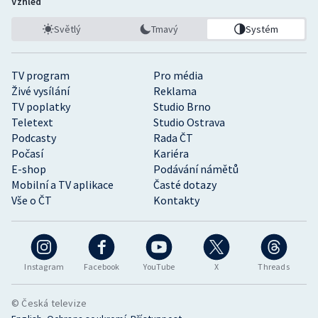
Vzhled
Světlý
Tmavý
Systém
TV program
Pro média
Živé vysílání
Reklama
TV poplatky
Studio Brno
Teletext
Studio Ostrava
Podcasty
Rada ČT
Počasí
Kariéra
E-shop
Podávání námětů
Mobilní a TV aplikace
Časté dotazy
Vše o ČT
Kontakty
Instagram
Facebook
YouTube
X
Threads
© Česká televize