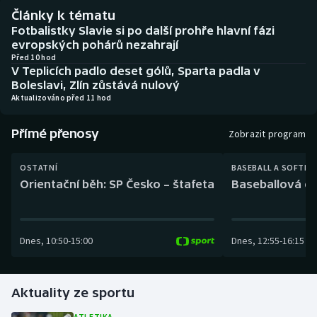
Baseball a softbal
Soutěže
Články k tématu
Fotbalistky Slavie si po další prohře hlavní fázi
Basketbal
Historické návraty
evropských pohárů nezahrají
Před 10 hod
V Teplicích padlo deset gólů, Sparta padla v
Biatlon
Aplikace ČT sport
Boleslavi, Zlín zůstává nulový
Aktualizováno před 11 hod
Boby a skeleton
AZ kvíz
Přímé přenosy
Zobrazit program
Box
OSTATNÍ
BASEBALL A SOFTBA
Curling
Orientační běh: SP Česko – štafeta
Baseballová ex
Dostihy
Dnes
,
10:50
-
15:00
Dnes
,
12:55
-
16:15
Florbal
Futsal
Aktuality ze sportu
Golf
ATLETIKA