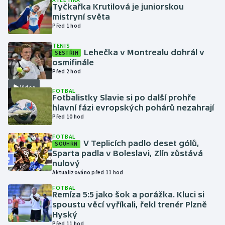
Tyčkařka Krutilová je juniorskou
mistryní světa
Gymnastika
Před 1 hod
TENIS
Házená
Lehečka v Montrealu dohrál v
SESTŘIH
osmifinále
Jezdectví
Před 2 hod
Video
FOTBAL
Judo
Fotbalistky Slavie si po další prohře
hlavní fázi evropských pohárů nezahrají
Před 10 hod
Krasobruslení
FOTBAL
Lezení
V Teplicích padlo deset gólů,
SOUHRN
Sparta padla v Boleslavi, Zlín zůstává
nulový
Lyže a snowboard
Aktualizováno před 11 hod
FOTBAL
Moderní pětiboj
Remíza 5:5 jako šok a porážka. Kluci si
spoustu věcí vyříkali, řekl trenér Plzně
Hyský
Motorsport
Před 11 hod