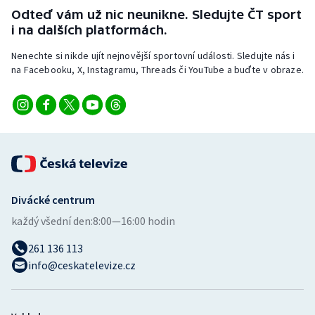
Stolní tenis
Odteď vám už nic neunikne. Sledujte ČT sport
i na dalších platformách.
Triatlon
Nenechte si nikde ujít nejnovější sportovní události. Sledujte nás i
na Facebooku, X, Instagramu, Threads či YouTube a buďte v obraze.
Veslování
Vodní slalom
Volejbal
Ostatní
Divácké centrum
každý všední den:
8:00—16:00 hodin
261 136 113
info@ceskatelevize.cz