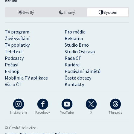
Vzhled
Světlý
Tmavý
Systém
TV program
Pro média
Živé vysílání
Reklama
TV poplatky
Studio Brno
Teletext
Studio Ostrava
Podcasty
Rada ČT
Počasí
Kariéra
E-shop
Podávání námětů
Mobilní a TV aplikace
Časté dotazy
Vše o ČT
Kontakty
Instagram
Facebook
YouTube
X
Threads
© Česká televize