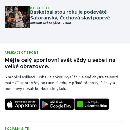
Olympijské hry
BASKETBAL
Basketbalistou roku je podeváté
Satoranský, Čechová slaví poprvé
Parasport
Aktualizováno před 12 hod
Plavání
Plážový volejbal
APLIKACE ČT SPORT
Mějte celý sportovní svět vždy u sebe i na
Ragby
velké obrazovce.
S mobilní aplikací, HbbTV a apkou iVysílání ve své chytré televizi
Rychlobruslení
máte ČT sport vždy po ruce. Sledujte přímé přenosy, články a
bonusový obsah kdekoli a kdykoli.
Rychlostní kanoistika
Short track
Sportovní střelba
SOCIÁLNÍ SÍTĚ