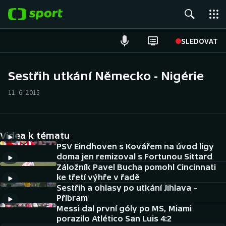
POPULÁRNÍ
SLEDOVAT
Fotbal
Sestřih utkání Německo - Nigérie
Hokej
11. 6. 2015
Tenis
Videa k tématu
Atletika
PSV Eindhoven s Kovářem na úvod ligy
doma jen remizoval s Fortunou Sittard
Cyklistika
Záložník Pavel Bucha pomohl Cincinnati
ke třetí výhře v řadě
DALŠÍ SPORTY
Sestřih a ohlasy po utkání Jihlava –
Příbram
Americký fotbal
Messi dal první góly po MS, Miami
NEPŘEHLÉDNĚTE
porazilo Atlético San Luis 4:2