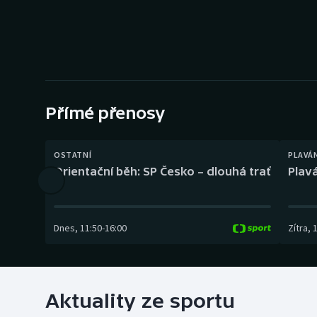
Curling
Dostihy
Florbal
Futsal
Přímé přenosy
Golf
OSTATNÍ
PLAVÁ
Orientační běh: SP Česko – dlouhá trať
Plavá
Gymnastika
Dnes
,
11:50
-
16:00
Zítra
,
Aktuality ze sportu