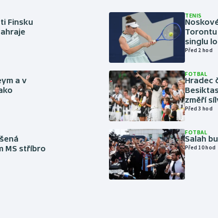
TENIS
ti Finsku
Noskové 
zahraje
Torontu 
singlu lo
Před 2 hod
FOTBAL
eym a v
Hradec č
jako
Besiktas
změří sí
Před 3 hod
FOTBAL
íšená
Salah b
m MS stříbro
Před 10 hod