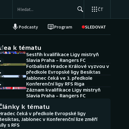
ČT
Podcasty
Program
SLEDOVAT
NEPŘEHLÉDNĚTE
Soutěže
idea k tématu
Sestřih kvalifikace Ligy mistryň
Historické návraty
Slavia Praha – Rangers FC
Fotbalisté Hradce Králové vyzvou v
Aplikace ČT sport
předkole Evropské ligy Besiktas
Jablonec čeká ve 3. předkole
AZ kvíz
Konferenční ligy RFS Riga
Záznam kvalifikace Ligy mistryň
Slavia Praha – Rangers FC
Články k tématu
Hradec čeká v předkole Evropské ligy
Besiktas, Jablonec v Konferenční lize změří
síly s RFS