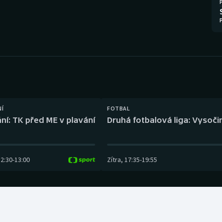
Moderní pětiboj
Triatlon
Motorsport
Veslování
Olympijské hry
Vodní slalom
Parasport
Volejbal
Plavání
Ostatní
NÍ
FOTBAL
ní: TK před ME v plavání
Druhá fotbalová liga: Vysočin
Plážový volejbal
12:30
-
13:00
Zítra
,
17:35
-
19:55