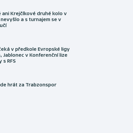
ani Krejčíkové druhé kolo v
nevyšlo a s turnajem se v
učí
eká v předkole Evropské ligy
, Jablonec v Konferenční lize
ly s RFS
ude hrát za Trabzonspor