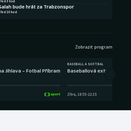
Před 3 hod
Salah bude hrát za Trabzonspor
Před 10 hod
Zobrazit program
BASEBALL A SOFTBAL
a Jihlava – Fotbal Příbram
Baseballová extraliga: Tře
Zítra
,
18:55
-
22:15