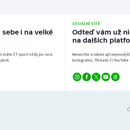
SOCIÁLNÍ SÍTĚ
 sebe i na velké
Odteď vám už nic
na dalších platf
izi máte ČT sport vždy po ruce.
Nenechte si nikde ujít nejnovější
ykoli.
Instagramu, Threads či YouTube 
Č