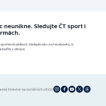
 neunikne. Sledujte ČT sport i
ormách.
 sportovní události. Sledujte nás i na Facebooku, X,
a buďte v obraze.
eská televize na sociálních sítích: