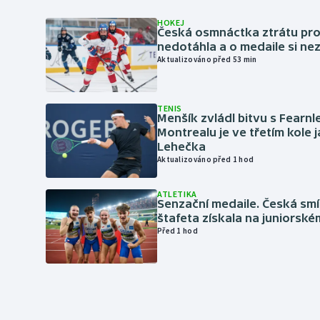
HOKEJ
Česká osmnáctka ztrátu pro
nedotáhla a o medaile si ne
Aktualizováno před 53 min
TENIS
Menšík zvládl bitvu s Fearnl
Montrealu je ve třetím kole 
Lehečka
Aktualizováno před 1 hod
ATLETIKA
Senzační medaile. Česká sm
štafeta získala na juniorské
Před 1 hod