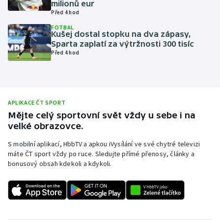
milionů eur
Před 4 hod
Olympijské hry
FOTBAL
Kušej dostal stopku na dva zápasy,
Parasport
Sparta zaplatí za výtržnosti 300 tisíc
Před 4 hod
Plavání
Plážový volejbal
APLIKACE ČT SPORT
Ragby
Mějte celý sportovní svět vždy u sebe i na
velké obrazovce.
Rychlobruslení
S mobilní aplikací, HbbTV a apkou iVysílání ve své chytré televizi
máte ČT sport vždy po ruce. Sledujte přímé přenosy, články a
Rychlostní kanoistika
bonusový obsah kdekoli a kdykoli.
Short track
Sportovní střelba