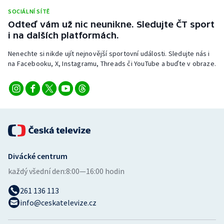
Stolní tenis
SOCIÁLNÍ SÍTĚ
Odteď vám už nic neunikne. Sledujte ČT sport
Triatlon
i na dalších platformách.
Nenechte si nikde ujít nejnovější sportovní události. Sledujte nás i
Veslování
na Facebooku, X, Instagramu, Threads či YouTube a buďte v obraze.
Vodní slalom
Volejbal
Ostatní
Divácké centrum
každý všední den:
8:00—16:00 hodin
261 136 113
info@ceskatelevize.cz