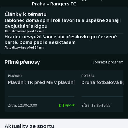
Baseball a softbal
Soutěže
Praha – Rangers FC
Články k tématu
Basketbal
Historické návraty
Jablonec doma splnil roli favorita a úspěšně zahájil
dvojutkání s Rigou
Biatlon
Aplikace ČT sport
Aktualizováno před 17 min
Hradec nevyužil šance ani přesilovku po červené
kartě. Doma padl s Besiktasem
Boby a skeleton
AZ kvíz
Aktualizováno před 54 min
Box
Přímé přenosy
Zobrazit program
Curling
PLAVÁNÍ
FOTBAL
Plavání: TK před ME v plavání
Druhá fotbalová liga
Dostihy
Florbal
Zítra
,
12:30
-
13:00
Zítra
,
17:35
-
19:55
Futsal
Aktuality ze sportu
Golf