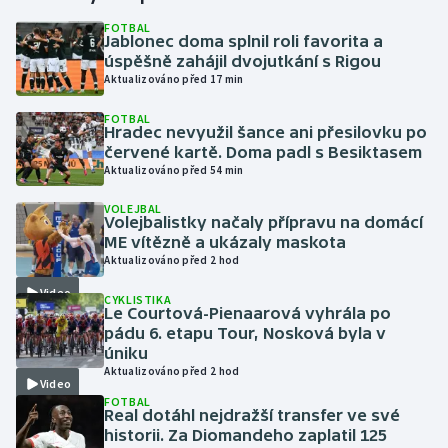
FOTBAL
Jablonec doma splnil roli favorita a
Gymnastika
úspěšně zahájil dvojutkání s Rigou
Aktualizováno před 17 min
Házená
FOTBAL
Hradec nevyužil šance ani přesilovku po
Jezdectví
červené kartě. Doma padl s Besiktasem
Aktualizováno před 54 min
Judo
VOLEJBAL
Volejbalistky načaly přípravu na domácí
Krasobruslení
ME vítězně a ukázaly maskota
Aktualizováno před 2 hod
Lezení
Video
CYKLISTIKA
Le Courtová-Pienaarová vyhrála po
Lyže a snowboard
pádu 6. etapu Tour, Nosková byla v
úniku
Aktualizováno před 2 hod
Moderní pětiboj
Video
FOTBAL
Real dotáhl nejdražší transfer ve své
Motorsport
historii. Za Diomandeho zaplatil 125