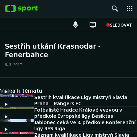
POPULÁRNÍ
SLEDOVAT
Fotbal
Sestřih utkání Krasnodar -
Fenerbahce
Hokej
9. 3. 2017
Tenis
Atletika
Videa k tématu
Cyklistika
Sestřih kvalifikace Ligy mistryň Slavia
Praha – Rangers FC
Fotbalisté Hradce Králové vyzvou v
DALŠÍ SPORTY
předkole Evropské ligy Besiktas
Jablonec čeká ve 3. předkole Konferenční
Americký fotbal
NEPŘEHLÉDNĚTE
ligy RFS Riga
Záznam kvalifikace Ligy mistryň Slavia