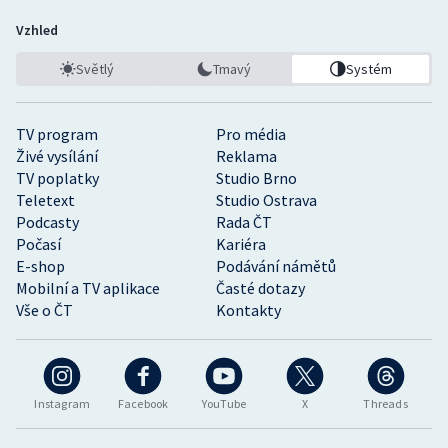
Vzhled
Světlý
Tmavý
Systém
TV program
Pro média
Živé vysílání
Reklama
TV poplatky
Studio Brno
Teletext
Studio Ostrava
Podcasty
Rada ČT
Počasí
Kariéra
E-shop
Podávání námětů
Mobilní a TV aplikace
Časté dotazy
Vše o ČT
Kontakty
Instagram
Facebook
YouTube
X
Threads