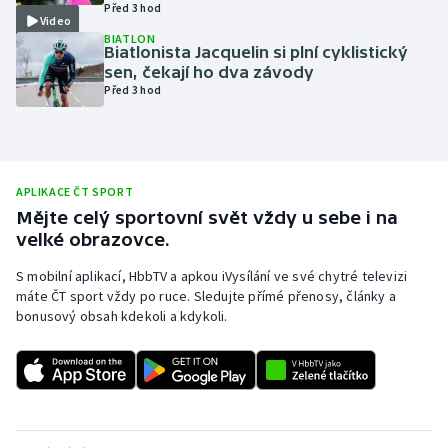
Před 3 hod
Video
Olympijské hry
BIATLON
Biatlonista Jacquelin si plní cyklistický
sen, čekají ho dva závody
Parasport
Před 3 hod
Plavání
Plážový volejbal
APLIKACE ČT SPORT
Mějte celý sportovní svět vždy u sebe i na
Ragby
velké obrazovce.
Rychlobruslení
S mobilní aplikací, HbbTV a apkou iVysílání ve své chytré televizi
máte ČT sport vždy po ruce. Sledujte přímé přenosy, články a
bonusový obsah kdekoli a kdykoli.
Rychlostní kanoistika
Short track
Sportovní střelba