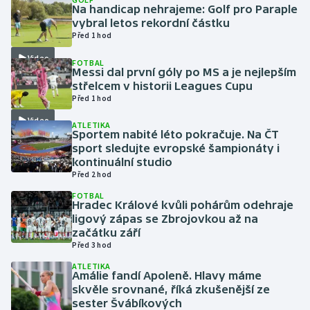
Na handicap nehrajeme: Golf pro Paraple
vybral letos rekordní částku
Gymnastika
Před 1 hod
Video
FOTBAL
Házená
Messi dal první góly po MS a je nejlepším
střelcem v historii Leagues Cupu
Jezdectví
Před 1 hod
Video
ATLETIKA
Judo
Sportem nabité léto pokračuje. Na ČT
sport sledujte evropské šampionáty i
kontinuální studio
Krasobruslení
Před 2 hod
FOTBAL
Lezení
Hradec Králové kvůli pohárům odehraje
ligový zápas se Zbrojovkou až na
Lyže a snowboard
začátku září
Před 3 hod
Moderní pětiboj
ATLETIKA
Amálie fandí Apoleně. Hlavy máme
skvěle srovnané, říká zkušenější ze
Motorsport
sester Švábíkových