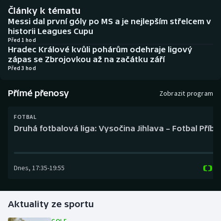
Baseball a softbal
Soutěže
Články k tématu
Messi dal první góly po MS a je nejlepším střelcem v
Basketbal
Historické návraty
historii Leagues Cupu
Před 1 hod
Hradec Králové kvůli pohárům odehraje ligový
Biatlon
Aplikace ČT sport
zápas se Zbrojovkou až na začátku září
Před 3 hod
Boby a skeleton
AZ kvíz
Přímé přenosy
Zobrazit program
Box
FOTBAL
Curling
Druhá fotbalová liga: Vysočina Jihlava – Fotbal Příb
Dostihy
Dnes
,
17:35
-
19:55
Florbal
Futsal
Aktuality ze sportu
Golf
GOLF