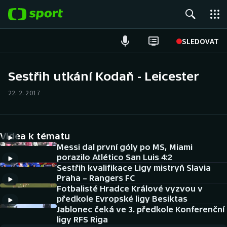
POPULÁRNÍ
SLEDOVAT
Fotbal
Sestřih utkání Kodaň - Leicester
Hokej
22. 2. 2017
Tenis
Videa k tématu
Atletika
Messi dal první góly po MS, Miami
porazilo Atlético San Luis 4:2
Cyklistika
Sestřih kvalifikace Ligy mistryň Slavia
Praha – Rangers FC
DALŠÍ SPORTY
Fotbalisté Hradce Králové vyzvou v
předkole Evropské ligy Besiktas
Americký fotbal
Jablonec čeká ve 3. předkole Konferenční
NEPŘEHLÉDNĚTE
ligy RFS Riga