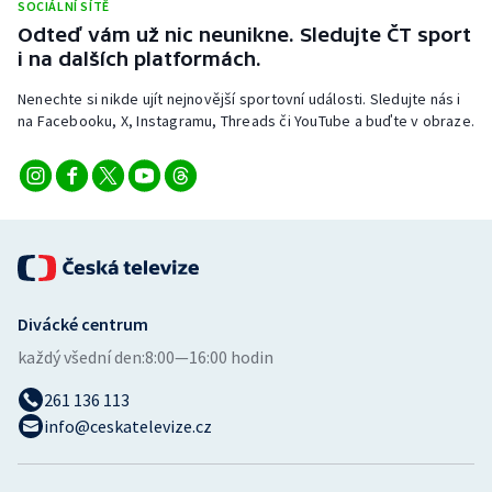
SOCIÁLNÍ SÍTĚ
Stolní tenis
Odteď vám už nic neunikne. Sledujte ČT sport
i na dalších platformách.
Triatlon
Nenechte si nikde ujít nejnovější sportovní události. Sledujte nás i
Veslování
na Facebooku, X, Instagramu, Threads či YouTube a buďte v obraze.
Vodní slalom
Volejbal
Ostatní
Divácké centrum
každý všední den:
8:00—16:00 hodin
261 136 113
info@ceskatelevize.cz