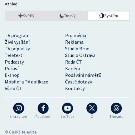
Vzhled
Světlý
Tmavý
Systém
TV program
Pro média
Živé vysílání
Reklama
TV poplatky
Studio Brno
Teletext
Studio Ostrava
Podcasty
Rada ČT
Počasí
Kariéra
E-shop
Podávání námětů
Mobilní a TV aplikace
Časté dotazy
Vše o ČT
Kontakty
Instagram
Facebook
YouTube
X
Threads
© Česká televize