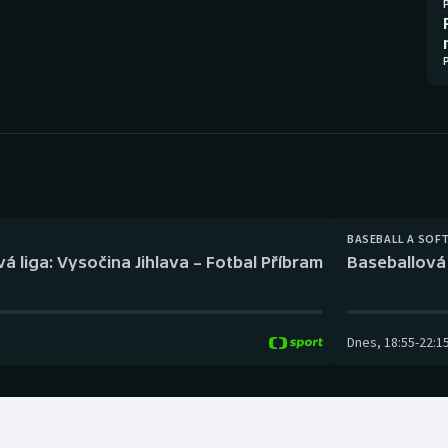
Moderní pětiboj
Triatlon
Motorsport
Veslování
Olympijské hry
Vodní slalom
Parasport
Volejbal
Plavání
Ostatní
BASEBALL A SOF
Plážový volejbal
á liga: Vysočina Jihlava – Fotbal Příbram
Baseballová 
Dnes
,
18:55
-
22:1