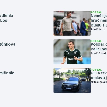
FOTBAL
odlehla
Neměli j
 Los
hráč nem
duelu s
Před 3 hod
FOTBAL
rtůňková
Polidar 
Palici n
Před 10 hod
FOTBAL
mifinále
UEFA trv
omluva j
Aktualizován