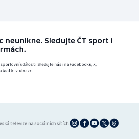
 neunikne. Sledujte ČT sport i
ormách.
 sportovní události. Sledujte nás i na Facebooku, X,
a buďte v obraze.
eská televize na sociálních sítích: