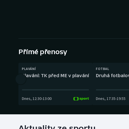
Curling
Dostihy
Florbal
Futsal
Přímé přenosy
Golf
PLAVÁNÍ
FOTBAL
Gymnastika
Plavání: TK před ME v plavání
Druhá fotbalov
Dnes
,
12:30
-
13:00
Dnes
,
17:35
-
19:55
Aktuality ze sportu