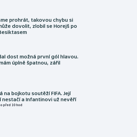
sme prohrát, takovou chybu si
ůže dovolit, zlobil se Horejš po
 Besiktasem
dal dost možná první gól hlavou.
emám úplně špatnou, zářil
á na bojkotu soutěží FIFA. Její
í nestačí a Infantinovi už nevěří
o před 10 hod