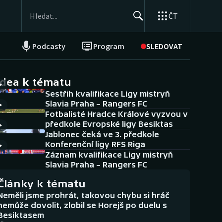
ČT
Podcasty
Program
SLEDOVAT
NEPŘEHLÉDNĚTE
Soutěže
idea k tématu
Sestřih kvalifikace Ligy mistryň
Historické návraty
Slavia Praha – Rangers FC
Fotbalisté Hradce Králové vyzvou v
Aplikace ČT sport
předkole Evropské ligy Besiktas
Jablonec čeká ve 3. předkole
AZ kvíz
Konferenční ligy RFS Riga
Záznam kvalifikace Ligy mistryň
Slavia Praha – Rangers FC
Články k tématu
Neměli jsme prohrát, takovou chybu si hráč
nemůže dovolit, zlobil se Horejš po duelu s
Besiktasem