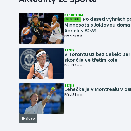
BASKETBAL
Po deseti výhrách p
SESTŘIH
Minnesota s Joklovou doma
Angeles 82:89
Před 20 min
TENIS
V Torontu už bez Češek: Ba
skončila ve třetím kole
Před 37 min
TENIS
Lehečka je v Montrealu v os
Před 54 min
Video