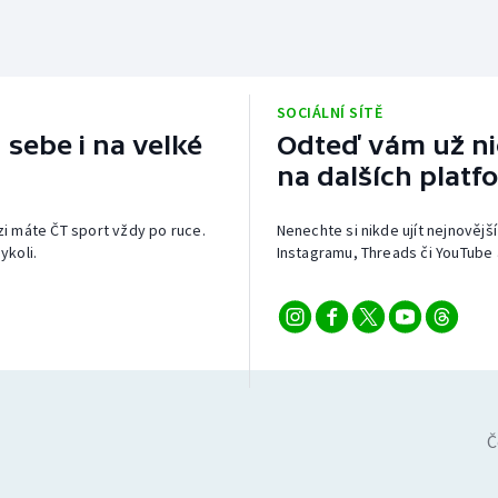
SOCIÁLNÍ SÍTĚ
 sebe i na velké
Odteď vám už nic
na dalších platf
izi máte ČT sport vždy po ruce.
Nenechte si nikde ujít nejnovější
ykoli.
Instagramu, Threads či YouTube 
Č