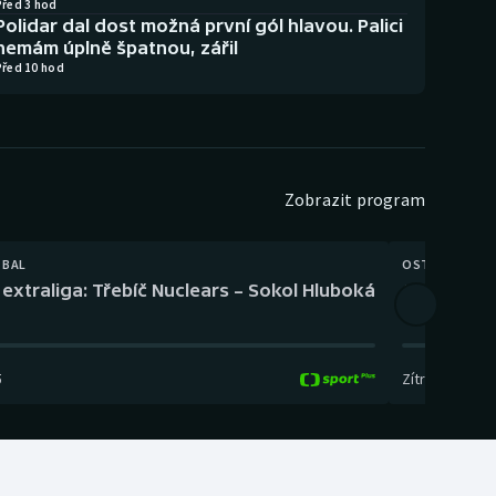
Před 3 hod
Polidar dal dost možná první gól hlavou. Palici
nemám úplně špatnou, zářil
Před 10 hod
Zobrazit program
TBAL
OSTATNÍ
extraliga: Třebíč Nuclears – Sokol Hluboká
Orientační
5
Zítra
,
14:00
-
17