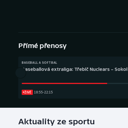
Curling
Dostihy
Florbal
Futsal
Přímé přenosy
Golf
BASEBALL A SOFTBAL
Baseballová extraliga: Třebíč Nuclears – Soko
Gymnastika
18:55
-
22:15
ŽIVĚ
Aktuality ze sportu