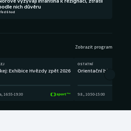
Norové vyzývají Infantina k rezignaci, ztratil
podle nich důvěru
Před 6 hod
Zobrazit program
KEJ
OSTATNÍ
kej: Exhibice Hvězdy zpět 2026
Orientační běh: SP Čes
a
,
16:55
-
19:30
9.8.
,
10:50
-
15:00