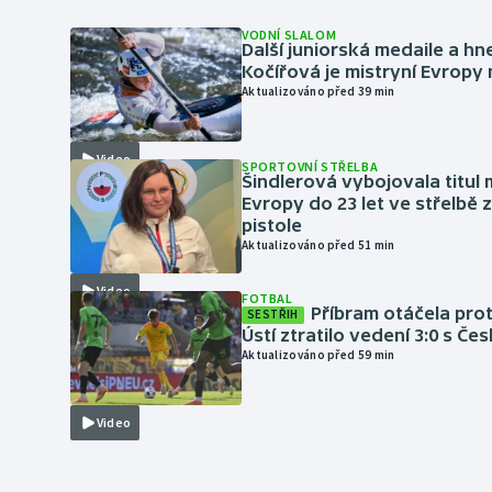
VODNÍ SLALOM
Další juniorská medaile a hn
Kočířová je mistryní Evropy
Aktualizováno před 39 min
Video
SPORTOVNÍ STŘELBA
Šindlerová vybojovala titul 
Evropy do 23 let ve střelbě 
pistole
Aktualizováno před 51 min
Video
FOTBAL
Příbram otáčela proti
SESTŘIH
Ústí ztratilo vedení 3:0 s Če
Aktualizováno před 59 min
Video