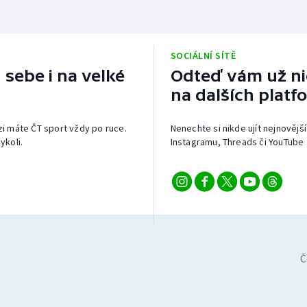
SOCIÁLNÍ SÍTĚ
 sebe i na velké
Odteď vám už nic
na dalších platf
izi máte ČT sport vždy po ruce.
Nenechte si nikde ujít nejnovější
ykoli.
Instagramu, Threads či YouTube 
Č