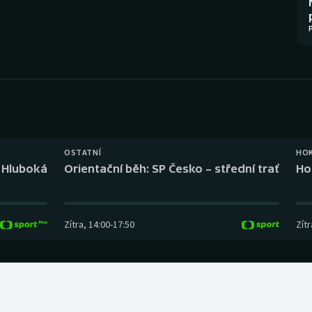
Moderní pětiboj
Triatlon
Motorsport
Veslování
Olympijské hry
Vodní slalom
Parasport
Volejbal
Plavání
Ostatní
OSTATNÍ
HO
l Hluboká
Orientační běh: SP Česko – střední trať
Ho
Plážový volejbal
Zítra
,
14:00
-
17:50
Zítr