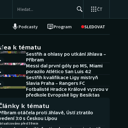
ČT
Podcasty
Program
SLEDOVAT
NEPŘEHLÉDNĚTE
Soutěže
idea k tématu
Sestřih a ohlasy po utkání Jihlava –
Historické návraty
Příbram
Messi dal první góly po MS, Miami
Aplikace ČT sport
porazilo Atlético San Luis 4:2
Sestřih kvalifikace Ligy mistryň
AZ kvíz
Slavia Praha – Rangers FC
Fotbalisté Hradce Králové vyzvou v
předkole Evropské ligy Besiktas
Články k tématu
Příbram otáčela proti Jihlavě, Ústí ztratilo
vedení 3:0 s Českou Lípou
Aktualizováno před 59 min