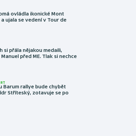
omá ovládla ikonické Mont
a ujala se vedení v Tour de
 si přála nějakou medaili,
 Manuel před ME. Tlak si nechce
ORT
u Barum rallye bude chybět
ídr Stříteský, zotavuje se po