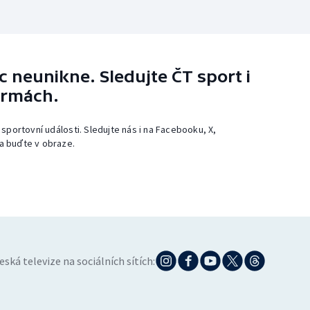
 neunikne. Sledujte ČT sport i
ormách.
 sportovní události. Sledujte nás i na Facebooku, X,
a buďte v obraze.
eská televize na sociálních sítích: