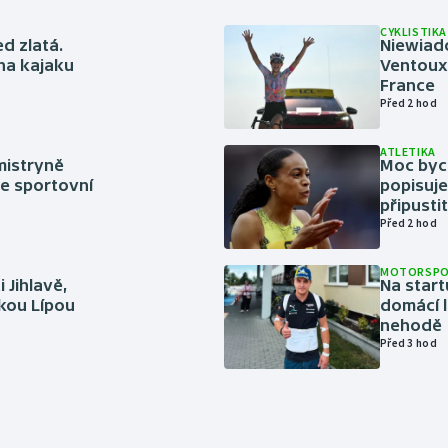
CYKLISTIKA
ed zlatá.
Niewiad
 na kajaku
Ventoux 
France
Před 2 hod
ATLETIKA
mistryně
Moc bych
ze sportovní
popisuje
připustit
Před 2 hod
MOTORSP
 Jihlavě,
Na start
skou Lípou
domácí l
nehodě
Před 3 hod