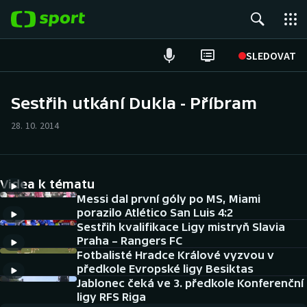
POPULÁRNÍ
SLEDOVAT
Fotbal
Sestřih utkání Dukla - Příbram
Hokej
28. 10. 2014
Tenis
Videa k tématu
Atletika
Messi dal první góly po MS, Miami
porazilo Atlético San Luis 4:2
Cyklistika
Sestřih kvalifikace Ligy mistryň Slavia
Praha – Rangers FC
DALŠÍ SPORTY
Fotbalisté Hradce Králové vyzvou v
předkole Evropské ligy Besiktas
Americký fotbal
Jablonec čeká ve 3. předkole Konferenční
NEPŘEHLÉDNĚTE
ligy RFS Riga