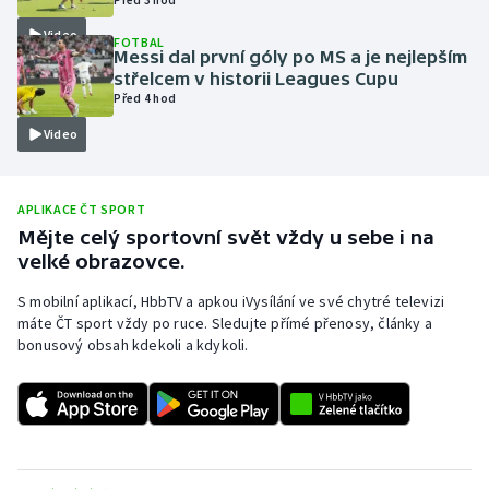
Olympijské hry
Video
FOTBAL
Messi dal první góly po MS a je nejlepším
střelcem v historii Leagues Cupu
Parasport
Před 4 hod
Video
Plavání
Plážový volejbal
APLIKACE ČT SPORT
Mějte celý sportovní svět vždy u sebe i na
Ragby
velké obrazovce.
Rychlobruslení
S mobilní aplikací, HbbTV a apkou iVysílání ve své chytré televizi
máte ČT sport vždy po ruce. Sledujte přímé přenosy, články a
bonusový obsah kdekoli a kdykoli.
Rychlostní kanoistika
Short track
Sportovní střelba