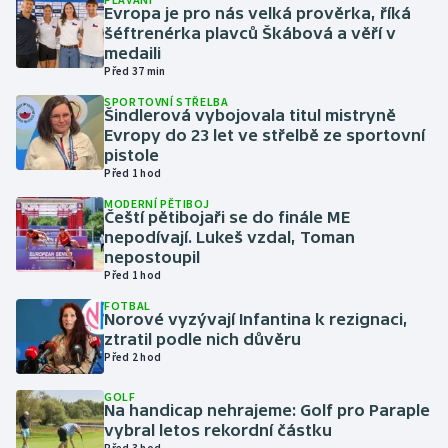
Evropa je pro nás velká prověrka, říká
šéftrenérka plavců Škábová a věří v
Gymnastika
medaili
Před 37 min
Házená
SPORTOVNÍ STŘELBA
Šindlerová vybojovala titul mistryně
Evropy do 23 let ve střelbě ze sportovní
Jezdectví
pistole
Před 1 hod
Judo
MODERNÍ PĚTIBOJ
Čeští pětibojaři se do finále ME
Krasobruslení
nepodívají. Lukeš vzdal, Toman
nepostoupil
Před 1 hod
Lezení
FOTBAL
Norové vyzývají Infantina k rezignaci,
Lyže a snowboard
ztratil podle nich důvěru
Před 2 hod
Moderní pětiboj
GOLF
Na handicap nehrajeme: Golf pro Paraple
Motorsport
vybral letos rekordní částku
Před 3 hod