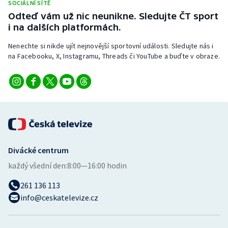
SOCIÁLNÍ SÍTĚ
Stolní tenis
Odteď vám už nic neunikne. Sledujte ČT sport
i na dalších platformách.
Triatlon
Nenechte si nikde ujít nejnovější sportovní události. Sledujte nás i
Veslování
na Facebooku, X, Instagramu, Threads či YouTube a buďte v obraze.
Vodní slalom
Volejbal
Ostatní
Divácké centrum
každý všední den:
8:00—16:00 hodin
261 136 113
info@ceskatelevize.cz