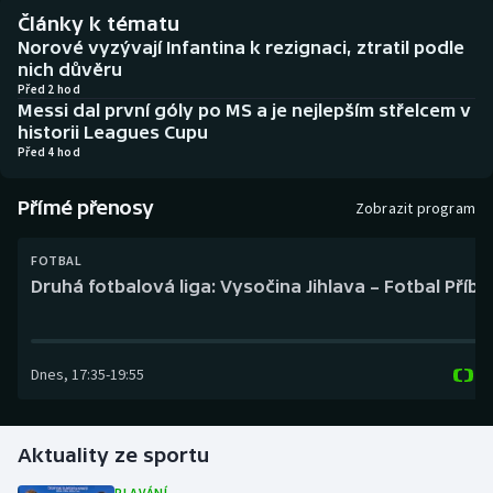
Baseball a softbal
Soutěže
Články k tématu
Norové vyzývají Infantina k rezignaci, ztratil podle
Basketbal
Historické návraty
nich důvěru
Před 2 hod
Messi dal první góly po MS a je nejlepším střelcem v
Biatlon
Aplikace ČT sport
historii Leagues Cupu
Před 4 hod
Boby a skeleton
AZ kvíz
Přímé přenosy
Zobrazit program
Box
FOTBAL
Curling
Druhá fotbalová liga: Vysočina Jihlava – Fotbal Příb
Dostihy
Dnes
,
17:35
-
19:55
Florbal
Futsal
Aktuality ze sportu
Golf
PLAVÁNÍ