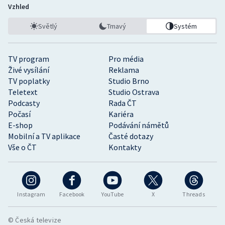
Vzhled
Světlý
Tmavý
Systém
TV program
Pro média
Živé vysílání
Reklama
TV poplatky
Studio Brno
Teletext
Studio Ostrava
Podcasty
Rada ČT
Počasí
Kariéra
E-shop
Podávání námětů
Mobilní a TV aplikace
Časté dotazy
Vše o ČT
Kontakty
Instagram
Facebook
YouTube
X
Threads
© Česká televize