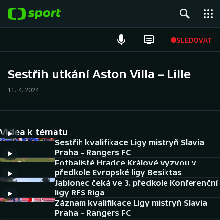
POPULÁRNÍ
SLEDOVAT
Fotbal
Sestřih utkání Aston Villa – Lille
Hokej
11. 4. 2024
Tenis
Videa k tématu
Atletika
Sestřih kvalifikace Ligy mistryň Slavia
Praha – Rangers FC
Cyklistika
Fotbalisté Hradce Králové vyzvou v
předkole Evropské ligy Besiktas
DALŠÍ SPORTY
Jablonec čeká ve 3. předkole Konferenční
ligy RFS Riga
Americký fotbal
Záznam kvalifikace Ligy mistryň Slavia
NEPŘEHLÉDNĚTE
Praha – Rangers FC