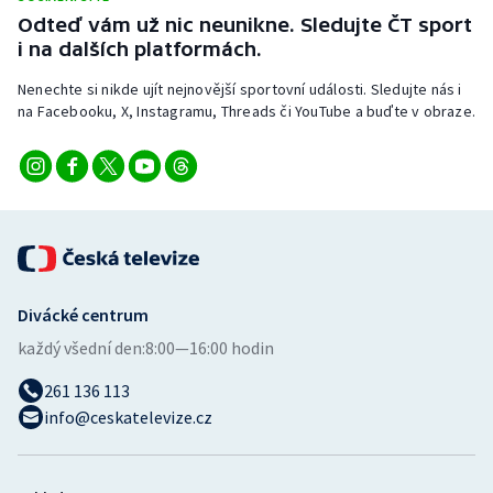
Stolní tenis
Odteď vám už nic neunikne. Sledujte ČT sport
i na dalších platformách.
Triatlon
Nenechte si nikde ujít nejnovější sportovní události. Sledujte nás i
na Facebooku, X, Instagramu, Threads či YouTube a buďte v obraze.
Veslování
Vodní slalom
Volejbal
Ostatní
Divácké centrum
každý všední den:
8:00—16:00 hodin
261 136 113
info@ceskatelevize.cz