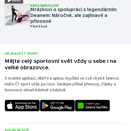
Video
KRASOBRUSLENÍ
Olympijské hry
Mrázkovi o spolupráci s legendárním
Deanem: Náročné, ale zajímavé a
přínosné
Parasport
Před 8 hod
Plavání
Plážový volejbal
APLIKACE ČT SPORT
Mějte celý sportovní svět vždy u sebe i na
Ragby
velké obrazovce.
S mobilní aplikací, HbbTV a apkou iVysílání ve své chytré televizi
Rychlobruslení
máte ČT sport vždy po ruce. Sledujte přímé přenosy, články a
bonusový obsah kdekoli a kdykoli.
Rychlostní kanoistika
Short track
Sportovní střelba
SOCIÁLNÍ SÍTĚ