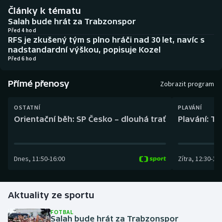
Baseball a softbal
Soutěže
Články k tématu
Salah bude hrát za Trabzonspor
Basketbal
Historické návraty
Před 4 hod
RFS je zkušený tým s plno hráči nad 30 let, navíc s
nadstandardní výškou, popisuje Kozel
Biatlon
Aplikace ČT sport
Před 6 hod
Boby a skeleton
AZ kvíz
Přímé přenosy
Zobrazit program
Box
OSTATNÍ
PLAVÁNÍ
Orientační běh: SP Česko – dlouhá trať
Plavání: TK
Curling
Dostihy
Dnes
,
11:50
-
16:00
Zítra
,
12:30
-
13:
Florbal
Aktuality ze sportu
Futsal
FOTBAL
Salah bude hrát za Trabzonspor
Golf