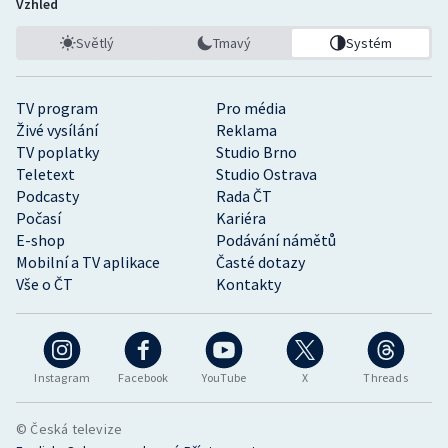
Vzhled
Světlý
Tmavý
Systém
TV program
Pro média
Živé vysílání
Reklama
TV poplatky
Studio Brno
Teletext
Studio Ostrava
Podcasty
Rada ČT
Počasí
Kariéra
E-shop
Podávání námětů
Mobilní a TV aplikace
Časté dotazy
Vše o ČT
Kontakty
Instagram
Facebook
YouTube
X
Threads
© Česká televize