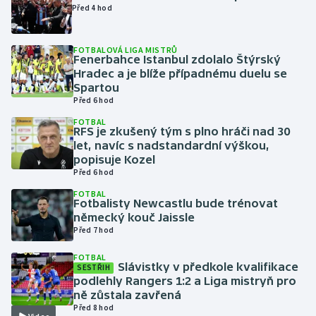
Před 4 hod
Gymnastika
FOTBALOVÁ LIGA MISTRŮ
Fenerbahce Istanbul zdolalo Štýrský
Házená
Hradec a je blíže případnému duelu se
Spartou
Jezdectví
Před 6 hod
FOTBAL
RFS je zkušený tým s plno hráči nad 30
Judo
let, navíc s nadstandardní výškou,
popisuje Kozel
Krasobruslení
Před 6 hod
FOTBAL
Lezení
Fotbalisty Newcastlu bude trénovat
německý kouč Jaissle
Před 7 hod
Lyže a snowboard
FOTBAL
Slávistky v předkole kvalifikace
Moderní pětiboj
SESTŘIH
podlehly Rangers 1:2 a Liga mistryň pro
ně zůstala zavřená
Motorsport
Před 8 hod