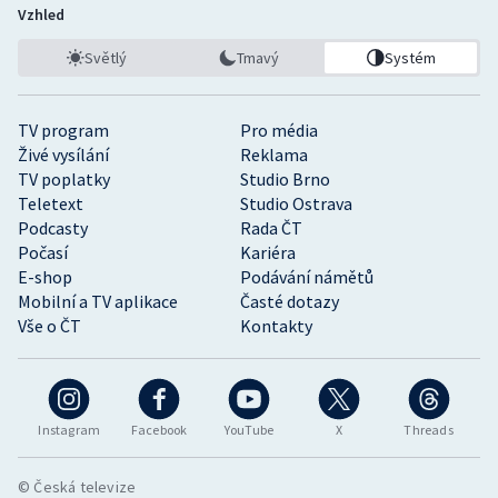
Vzhled
Světlý
Tmavý
Systém
TV program
Pro média
Živé vysílání
Reklama
TV poplatky
Studio Brno
Teletext
Studio Ostrava
Podcasty
Rada ČT
Počasí
Kariéra
E-shop
Podávání námětů
Mobilní a TV aplikace
Časté dotazy
Vše o ČT
Kontakty
Instagram
Facebook
YouTube
X
Threads
© Česká televize