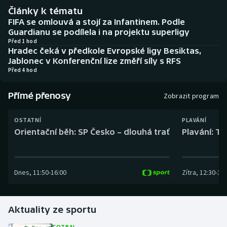
Baseball a softbal
Soutěže
Články k tématu
FIFA se omlouvá a stojí za Infantinem. Podle
Basketbal
Historické návraty
Guardianu se podílela i na projektu superligy
Před 1 hod
Hradec čeká v předkole Evropské ligy Besiktas,
Biatlon
Aplikace ČT sport
Jablonec v Konferenční lize změří síly s RFS
Před 4 hod
Boby a skeleton
AZ kvíz
Přímé přenosy
Zobrazit program
Box
OSTATNÍ
PLAVÁNÍ
Curling
Orientační běh: SP Česko – dlouhá trať
Plavání: TK
Dostihy
Dnes
,
11:50
-
16:00
Zítra
,
12:30
-
13:
Florbal
Futsal
Aktuality ze sportu
Golf
FOTBAL