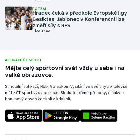
Olympijské hry
FOTBAL
Hradec čeká v předkole Evropské ligy
Besiktas, Jablonec v Konferenční lize
Parasport
změří síly s RFS
Před 4 hod
Plavání
Plážový volejbal
APLIKACE ČT SPORT
Mějte celý sportovní svět vždy u sebe i na
Ragby
velké obrazovce.
Rychlobruslení
S mobilní aplikací, HbbTV a apkou iVysílání ve své chytré televizi
máte ČT sport vždy po ruce. Sledujte přímé přenosy, články a
bonusový obsah kdekoli a kdykoli.
Rychlostní kanoistika
Short track
Sportovní střelba