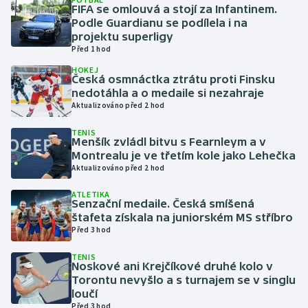
FIFA se omlouvá a stojí za Infantinem.
Podle Guardianu se podílela i na
Gymnastika
projektu superligy
Před 1 hod
Házená
HOKEJ
Česká osmnáctka ztrátu proti Finsku
nedotáhla a o medaile si nezahraje
Jezdectví
Aktualizováno před 2 hod
Judo
TENIS
Menšík zvládl bitvu s Fearnleym a v
Montrealu je ve třetím kole jako Lehečka
Krasobruslení
Aktualizováno před 2 hod
ATLETIKA
Lezení
Senzační medaile. Česká smíšená
štafeta získala na juniorském MS stříbro
Lyže a snowboard
Před 3 hod
TENIS
Moderní pětiboj
Noskové ani Krejčíkové druhé kolo v
Torontu nevyšlo a s turnajem se v singlu
loučí
Motorsport
Před 3 hod