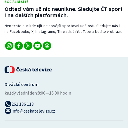
SOCIÁLNÍ SÍTĚ
Stolní tenis
Odteď vám už nic neunikne. Sledujte ČT sport
i na dalších platformách.
Triatlon
Nenechte si nikde ujít nejnovější sportovní události. Sledujte nás i
Veslování
na Facebooku, X, Instagramu, Threads či YouTube a buďte v obraze.
Vodní slalom
Volejbal
Ostatní
Divácké centrum
každý všední den:
8:00—16:00 hodin
261 136 113
info@ceskatelevize.cz