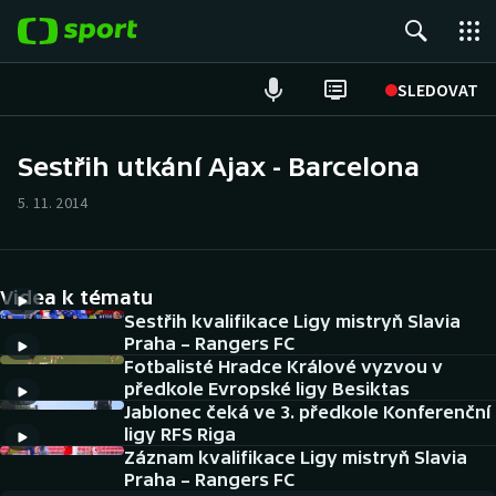
POPULÁRNÍ
SLEDOVAT
Fotbal
Sestřih utkání Ajax - Barcelona
Hokej
5. 11. 2014
Tenis
Videa k tématu
Atletika
Sestřih kvalifikace Ligy mistryň Slavia
Praha – Rangers FC
Cyklistika
Fotbalisté Hradce Králové vyzvou v
předkole Evropské ligy Besiktas
DALŠÍ SPORTY
Jablonec čeká ve 3. předkole Konferenční
ligy RFS Riga
Americký fotbal
Záznam kvalifikace Ligy mistryň Slavia
NEPŘEHLÉDNĚTE
Praha – Rangers FC