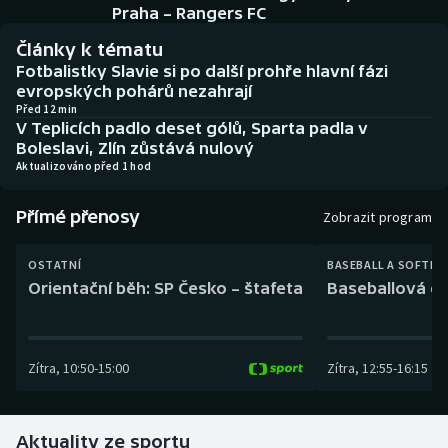
Baseball a softbal
Soutěže
Praha – Rangers FC
Články k tématu
Basketbal
Historické návraty
Fotbalistky Slavie si po další prohře hlavní fázi
evropských pohárů nezahrají
Biatlon
Aplikace ČT sport
Před 12 min
V Teplicích padlo deset gólů, Sparta padla v
Boleslavi, Zlín zůstává nulový
Boby a skeleton
AZ kvíz
Aktualizováno před 1 hod
Box
Přímé přenosy
Zobrazit program
Curling
OSTATNÍ
BASEBALL A SOFTBA
Orientační běh: SP Česko – štafeta
Baseballová ex
Dostihy
Florbal
Zítra
,
10:50
-
15:00
Zítra
,
12:55
-
16:15
Futsal
Aktuality ze sportu
Golf