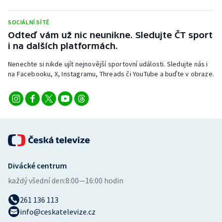
Stolní tenis
SOCIÁLNÍ SÍTĚ
Triatlon
Odteď vám už nic neunikne. Sledujte ČT sport
i na dalších platformách.
Veslování
Nenechte si nikde ujít nejnovější sportovní události. Sledujte nás i
na Facebooku, X, Instagramu, Threads či YouTube a buďte v obraze.
Vodní slalom
Volejbal
Ostatní
Divácké centrum
každý všední den:
8:00—16:00 hodin
261 136 113
info@ceskatelevize.cz