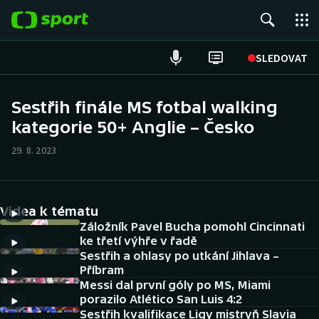
POPULÁRNÍ
SLEDOVAT
Fotbal
Sestřih finále MS fotbal walking
kategorie 50+ Anglie – Česko
Hokej
29. 8. 2023
Tenis
Atletika
Videa k tématu
Cyklistika
Záložník Pavel Bucha pomohl Cincinnati
ke třetí výhře v řadě
Sestřih a ohlasy po utkání Jihlava –
DALŠÍ SPORTY
Příbram
Messi dal první góly po MS, Miami
Americký fotbal
NEPŘEHLÉDNĚTE
porazilo Atlético San Luis 4:2
Sestřih kvalifikace Ligy mistryň Slavia