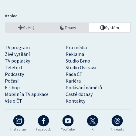
Vzhled
Světlý
Tmavý
Systém
TV program
Pro média
Živé vysílání
Reklama
TV poplatky
Studio Brno
Teletext
Studio Ostrava
Podcasty
Rada ČT
Počasí
Kariéra
E-shop
Podávání námětů
Mobilní a TV aplikace
Časté dotazy
Vše o ČT
Kontakty
Instagram
Facebook
YouTube
X
Threads