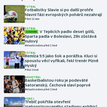
FOTBAL
Fotbalistky Slavie si po další prohře
Gymnastika
hlavní fázi evropských pohárů nezahrají
Před 12 min
Házená
FOTBAL
V Teplicích padlo deset gólů,
SOUHRN
Jezdectví
Sparta padla v Boleslavi, Zlín zůstává
nulový
Judo
Aktualizováno před 1 hod
FOTBAL
Remíza 5:5 jako šok a porážka. Kluci si
Krasobruslení
spoustu věcí vyříkali, řekl trenér Plzně
Hyský
Lezení
Před 1 hod
BASKETBAL
Lyže a snowboard
Basketbalistou roku je podeváté
Satoranský, Čechová slaví poprvé
Aktualizováno před 2 hod
Moderní pětiboj
HOKEJ
Třebíč pokřtila otevření
Motorsport
zrekonstruovaného stadionu exhibicí,