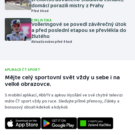
domácí porazili mistry z Prahy
Olympijské hry
Před 4 hod
CYKLISTIKA
Parasport
Volleringové se povedl závěrečný útok
a před poslední etapou se převlékla do
žlutého
Plavání
Aktualizováno před 4 hod
Plážový volejbal
Ragby
APLIKACE ČT SPORT
Mějte celý sportovní svět vždy u sebe i na
Rychlobruslení
velké obrazovce.
S mobilní aplikací, HbbTV a apkou iVysílání ve své chytré televizi
Rychlostní kanoistika
máte ČT sport vždy po ruce. Sledujte přímé přenosy, články a
bonusový obsah kdekoli a kdykoli.
Short track
Sportovní střelba